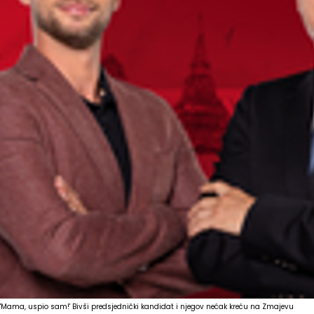
'Mama, uspio sam!' Bivši predsjednički kandidat i njegov nećak kreću na Zmajevu