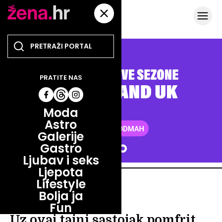
PRATITE NAS
Moda
Astro
Galerije
Gastro
Ljubav i seks
Ljepota
Lifestyle
GASTRO
Bolja ja
NAJBOLJI RECEPT
Fun
Uz ovaj tajni sastojak pomfrit