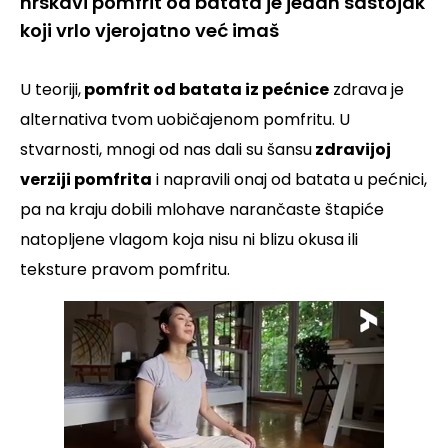
hrskavi pomfrit od batata je jedan sastojak
koji vrlo vjerojatno već imaš
U teoriji,
pomfrit od batata iz pećnice
zdrava je
alternativa tvom uobičajenom pomfritu. U
stvarnosti, mnogi od nas dali su šansu
zdravijoj
verziji pomfrita
i napravili onaj od batata u pećnici,
pa na kraju dobili mlohave narančaste štapiće
natopljene vlagom koja nisu ni blizu okusa ili
teksture pravom pomfritu.