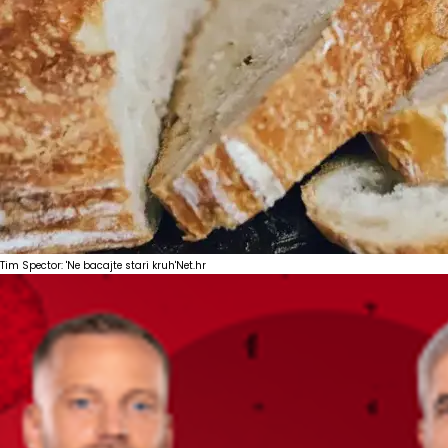
Tim Spector: 'Ne bacajte stari kruh'
Net.hr