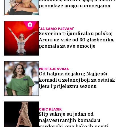
pronalaze snagu u emocijama
'JA SAMO PJEVAM'
Severina trijumfirala u pulskoj
Areni uz više od 60 glazbenika,
premala za sve emocije
PRISTAJE SVIMA
Od haljina do jakni: Najljepši
komadi u zelenoj boji za ostatak
ljeta i prijelaznu sezonu
CHIC KLASIK
Slip suknje su jedan od
najsvestranijih komada u
garderobi, evo kako ih nositi