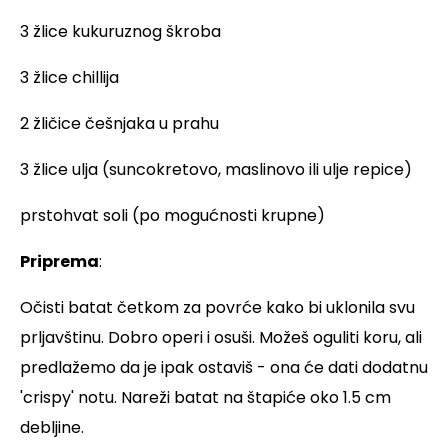
3 žlice kukuruznog škroba
3 žlice chillija
2 žličice češnjaka u prahu
3 žlice ulja (suncokretovo, maslinovo ili ulje repice)
prstohvat soli (po mogućnosti krupne)
Priprema
:
Očisti batat četkom za povrće kako bi uklonila svu
prljavštinu. Dobro operi i osuši. Možeš oguliti koru, ali
predlažemo da je ipak ostaviš - ona će dati dodatnu
'crispy' notu. Nareži batat na štapiće oko 1.5 cm
debljine.