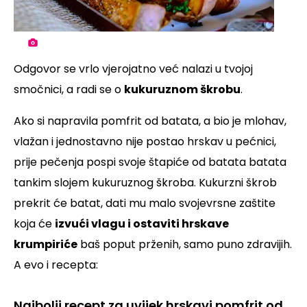
Odgovor se vrlo vjerojatno već nalazi u tvojoj
smočnici, a radi se o
kukuruznom škrobu
.
Ako si napravila pomfrit od batata, a bio je mlohav,
vlažan i jednostavno nije postao hrskav u pećnici,
prije pečenja pospi svoje štapiće od batata batata
tankim slojem kukuruznog škroba. Kukurzni škrob
prekrit će batat, dati mu malo svojevrsne zaštite
koja će
izvući vlagu i ostaviti hrskave
krumpiriće
baš poput prženih, samo puno zdravijih.
A evo i recepta:
Najbolji recept za uvijek hrskavi pomfrit od