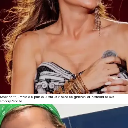
Severina trijumfirala u pulskoj Areni uz više od 60 glazbenika, premala za sve
emocije
Zena.hr