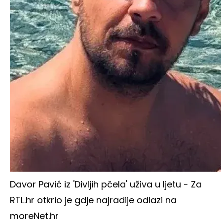
Davor Pavić iz 'Divljih pčela' uživa u ljetu - Za
RTL.hr otkrio je gdje najradije odlazi na
more
Net.hr