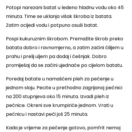
Potopi narezani batat u ledeno hladnu vodu oko 45
minuta. Time se uklanja višak škroba iz batata.
Zatim ocijedi vodu i potpuno osuši batat.
Pospi kukuruznim škrobom. Premažite škrob preko
batata dobro i ravnomjerno, a zatim začini čilijem u
prahu i prelij uljem pa dodaj i češnjak. Dobro
promiješaj da se začini ujednače po cijelom batatu.
Poredaj batate u namašćeni pleh za pečenje u
jednom sloju. Pecite u prethodno zagrijanoj pećnici
na 200 stupnjeva oko 15 minuta. Izvadi pleh iz
pećnice. Okreni sve krumpiriće jednom. Vrati u
pećnicu i nastavi peći još 25 minuta.
Kada je vrijeme za pečenje gotovo, pomfrit nemoj