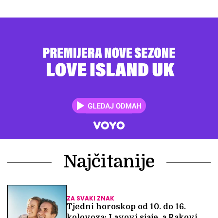
Najčitanije
ZA SVAKI ZNAK
Tjedni horoskop od 10. do 16.
kolovoza: Lavovi sjaje, a Rakovi