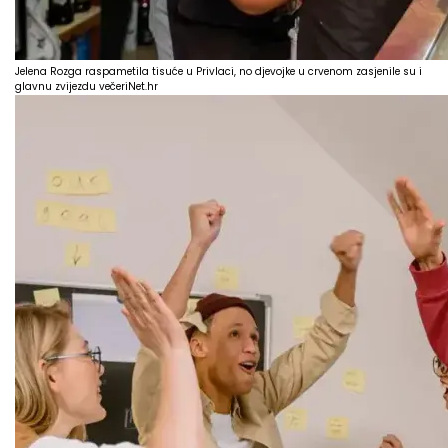
Jelena Rozga raspametila tisuće u Privlaci, no djevojke u crvenom zasjenile su i
glavnu zvijezdu večeri
Net.hr