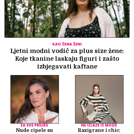
KAO ŽENA ŽENI
Ljetni modni vodič za plus size žene:
Koje tkanine laskaju figuri i zašto
izbjegavati kaftane
ZA SVE PRILIKE
NE IZLAZE IZ MODE
Nude cipele su
Razigrane i chic: