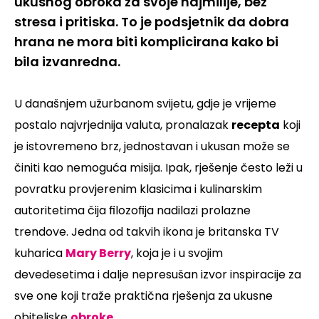
ukusnog obroka za svoje najmilije, bez
stresa i pritiska. To je podsjetnik da dobra
hrana ne mora biti komplicirana kako bi
bila izvanredna.
U današnjem užurbanom svijetu, gdje je vrijeme
postalo najvrjednija valuta, pronalazak
recepta
koji
je istovremeno brz, jednostavan i ukusan može se
činiti kao nemoguća misija. Ipak, rješenje često leži u
povratku provjerenim klasicima i kulinarskim
autoritetima čija filozofija nadilazi prolazne
trendove. Jedna od takvih ikona je britanska TV
kuharica
Mary Berry
, koja je i u svojim
devedesetima i dalje nepresušan izvor inspiracije za
sve one koji traže praktična rješenja za ukusne
obiteljske
obroke
.