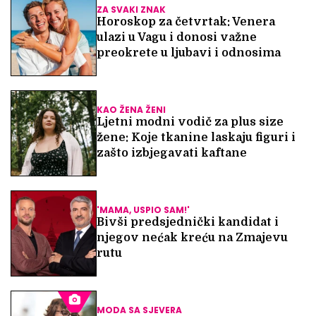
ZA SVAKI ZNAK
Horoskop za četvrtak: Venera
ulazi u Vagu i donosi važne
preokrete u ljubavi i odnosima
KAO ŽENA ŽENI
Ljetni modni vodič za plus size
žene: Koje tkanine laskaju figuri i
zašto izbjegavati kaftane
'MAMA, USPIO SAM!'
Bivši predsjednički kandidat i
njegov nećak kreću na Zmajevu
rutu
MODA SA SJEVERA