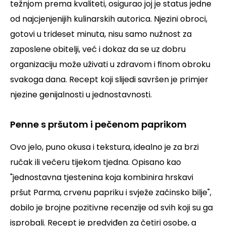
težnjom prema kvaliteti, osigurao joj je status jedne
od najcjenjenijih kulinarskih autorica. Njezini obroci,
gotovi u trideset minuta, nisu samo nužnost za
zaposlene obitelji, već i dokaz da se uz dobru
organizaciju može uživati u zdravom i finom obroku
svakoga dana. Recept koji slijedi savršen je primjer
njezine genijalnosti u jednostavnosti.
Penne s pršutom i pečenom paprikom
Ovo jelo, puno okusa i tekstura, idealno je za brzi
ručak ili večeru tijekom tjedna. Opisano kao
"jednostavna tjestenina koja kombinira hrskavi
pršut Parma, crvenu papriku i svježe začinsko bilje",
dobilo je brojne pozitivne recenzije od svih koji su ga
isprobali. Recept je predviđen za četiri osobe, a