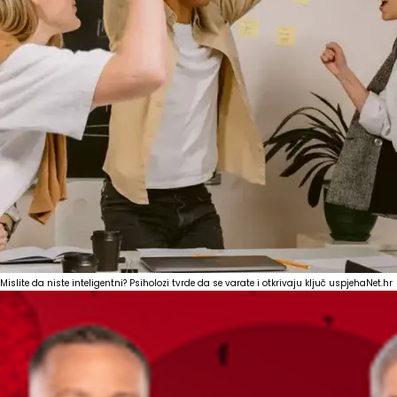
Mislite da niste inteligentni? Psiholozi tvrde da se varate i otkrivaju ključ uspjeha
Net.hr