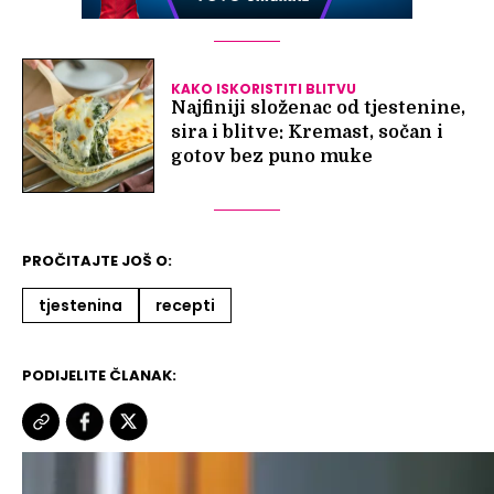
KAKO ISKORISTITI BLITVU
Najfiniji složenac od tjestenine,
sira i blitve: Kremast, sočan i
gotov bez puno muke
PROČITAJTE JOŠ O:
tjestenina
recepti
PODIJELITE ČLANAK: