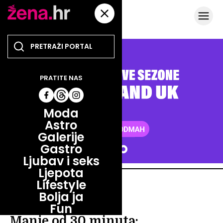
PRATITE NAS
Moda
Astro
Galerije
Gastro
Ljubav i seks
Ljepota
Lifestyle
GASTRO
Bolja ja
HRSKAVI DODATAK
Fun
Manje od 30 minuta: