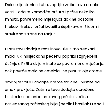
Dok se tjestenina kuha, zagrijte veliku tavu na jakoj
vatri. Dodajte komadiće pršuta i pržite nekoliko
minuta, povremeno miješajući, dok ne postane
hrskav. Hrskavi pršut izvadite šupljikavom žlicom i
stavite sa strane na tanjur.
U istu tavu dodajte maslinovo ulje, sitno sjeckani
mladi luk, nasjeckanu pečenu papriku i zgnječeni
češnjak. Pržite dvije minute uz povremeno miješanje,
dok povrće malo ne omekša i ne pusti svoje arome.
Smanjite vatru, dodajte crème fraîche i pustite da
umak proključa. Zatim u tavu dodajte ocijeđenu
tjesteninu, polovicu hrskavog pršuta, većinu
nasjeckanog začinskog bilja (peršin i bosiljak) te sol i