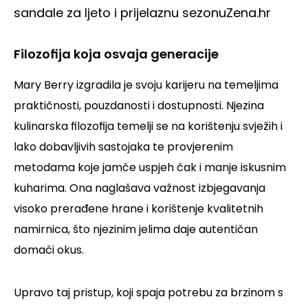
sandale za ljeto i prijelaznu sezonu
Zena.hr
Filozofija koja osvaja generacije
Mary Berry izgradila je svoju karijeru na temeljima
praktičnosti, pouzdanosti i dostupnosti. Njezina
kulinarska filozofija temelji se na korištenju svježih i
lako dobavljivih sastojaka te provjerenim
metodama koje jamče uspjeh čak i manje iskusnim
kuharima. Ona naglašava važnost izbjegavanja
visoko prerađene hrane i korištenje kvalitetnih
namirnica, što njezinim jelima daje autentičan
domaći okus.
Upravo taj pristup, koji spaja potrebu za brzinom s