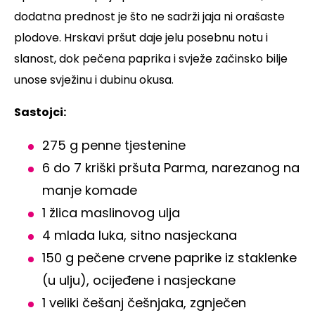
dodatna prednost je što ne sadrži jaja ni orašaste
plodove. Hrskavi pršut daje jelu posebnu notu i
slanost, dok pečena paprika i svježe začinsko bilje
unose svježinu i dubinu okusa.
Sastojci:
275 g penne tjestenine
6 do 7 kriški pršuta Parma, narezanog na
manje komade
1 žlica maslinovog ulja
4 mlada luka, sitno nasjeckana
150 g pečene crvene paprike iz staklenke
(u ulju), ocijeđene i nasjeckane
1 veliki češanj češnjaka, zgnječen