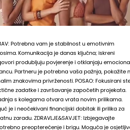
BAV: Potrebna vam je stabilnost u emotivnim
sima. Komunikacija je danas ključna; iskreni
ovori produbljuju povjerenje i otklanjaju emociona
tancu. Partneru je potrebna vaša pažnja, pokažite
malim znakovima privrženosti. POSAO: Fokusirani st
ktične zadatke i završavanje započetih projekata.
adnja s kolegama otvara vrata novim prilikama.
ć je i neočekivani financijski dobitak ili prilika za
atnu zaradu. ZDRAVLJE&SAVJET: Izbjegavajte
trebno preopterećenje i brigu. Moguća je osjetljiv