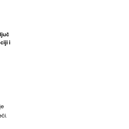
ljuč
ji i
je
ći.