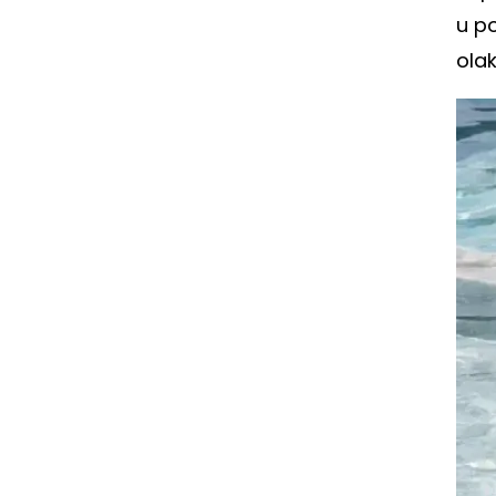
u po
olak