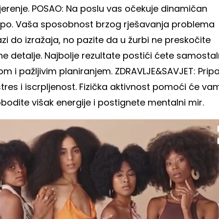
jerenje. POSAO: Na poslu vas očekuje dinamičan
po. Vaša sposobnost brzog rješavanja problema
zi do izražaja, no pazite da u žurbi ne preskočite
e detalje. Najbolje rezultate postići ćete samosta
om i pažljivim planiranjem. ZDRAVLJE&SAVJET: Pripa
tres i iscrpljenost. Fizička aktivnost pomoći će va
bodite višak energije i postignete mentalni mir.