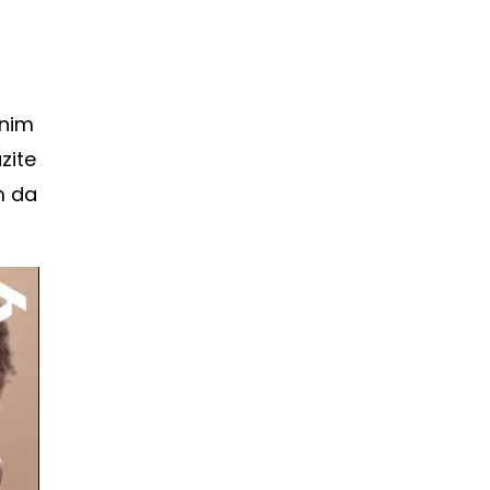
lnim
zite
m da