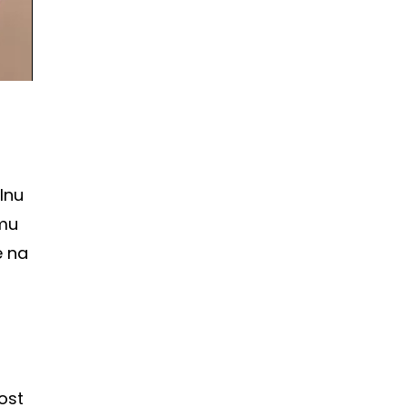
lnu
 mu
e na
ost