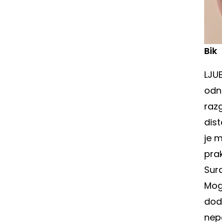
Bik
LJU
odno
razg
dis
je 
pra
Sur
Mogu
dod
nepo