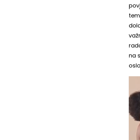
pov
tem
dola
važn
rad
na s
oslo