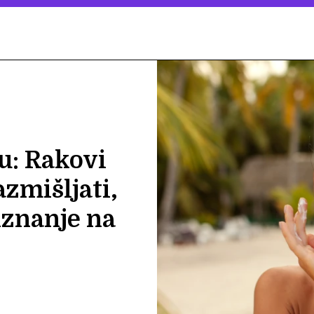
u: Rakovi
azmišljati,
iznanje na