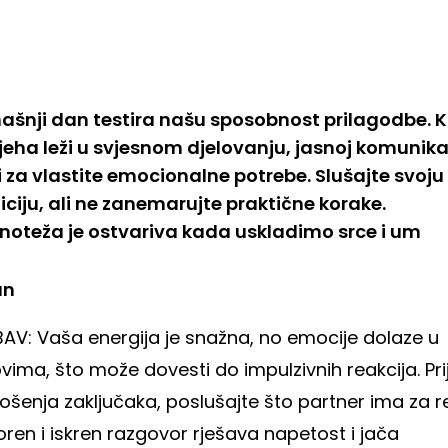
ašnji dan testira našu sposobnost prilagodbe. K
jeha leži u svjesnom djelovanju, jasnoj komunikaci
zi za vlastite emocionalne potrebe. Slušajte svoju
iciju, ali ne zanemarujte praktične korake.
noteža je ostvariva kada uskladimo srce i um
an
BAV: Vaša energija je snažna, no emocije dolaze u
vima, što može dovesti do impulzivnih reakcija. Pri
šenja zaključaka, poslušajte što partner ima za re
ren i iskren razgovor rješava napetost i jača