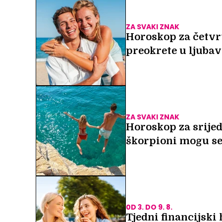
ZA SVAKI ZNAK
Horoskop za četvrt
preokrete u ljubav
ZA SVAKI ZNAK
Horoskop za srijed
škorpioni mogu se
0D 3. DO 9. 8.
Tjedni financijski