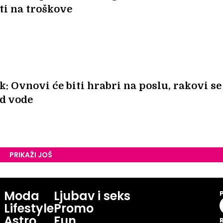
ti na troškove
: Ovnovi će biti hrabri na poslu, rakovi se
ed vode
PRIKAŽI JOŠ
Moda
Ljubav i seks
Lifestyle
Promo
Astro
Fun