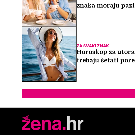
znaka moraju pazi
ZA SVAKI ZNAK
Horoskop za utorak
trebaju šetati por