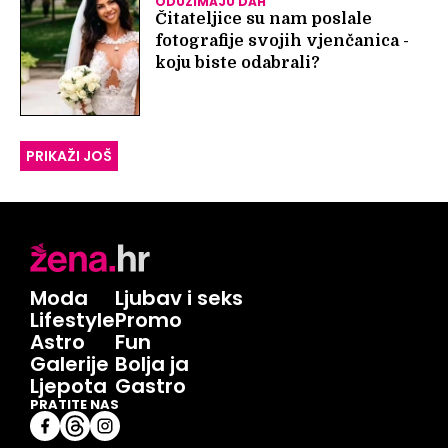
ODUZIMAJU DAH
Čitateljice su nam poslale
fotografije svojih vjenčanica -
koju biste odabrali?
PRIKAŽI JOŠ
Moda
Ljubav i seks
Lifestyle
Promo
Astro
Fun
Galerije
Bolja ja
Ljepota
Gastro
PRATITE NAS