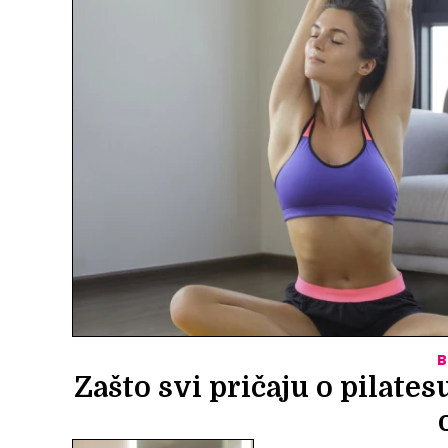
B
Zašto svi pričaju o pilates