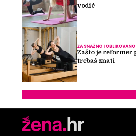
vodič
ZA SNAŽNO I OBLIKOVANO
Zašto je reformer 
trebaš znati