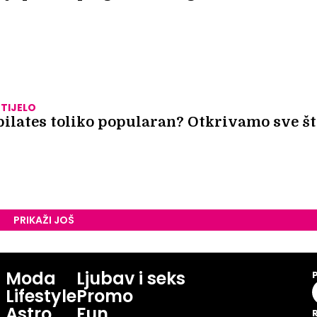
 TIJELO
pilates toliko popularan? Otkrivamo sve š
PRIKAŽI JOŠ
Moda
Ljubav i seks
Lifestyle
Promo
Astro
Fun