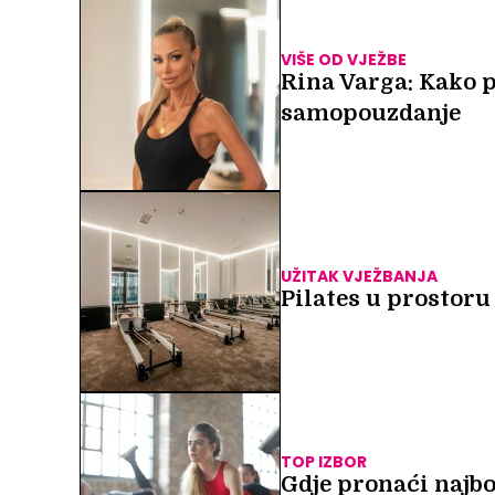
VIŠE OD VJEŽBE
Rina Varga: Kako pi
samopouzdanje
UŽITAK VJEŽBANJA
Pilates u prostoru
TOP IZBOR
Gdje pronaći najb