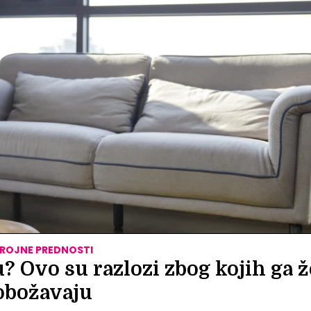
ROJNE PREDNOSTI
u? Ovo su razlozi zbog kojih ga 
obožavaju