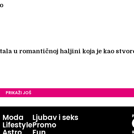
to
tala u romantičnoj haljini koja je kao stvo
PRIKAŽI JOŠ
Moda
Ljubav i seks
Lifestyle
Promo
Astro
Fun