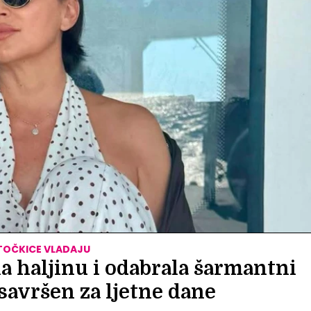
TOČKICE VLADAJU
a haljinu i odabrala šarmantni
avršen za ljetne dane