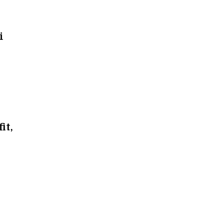
i
it,