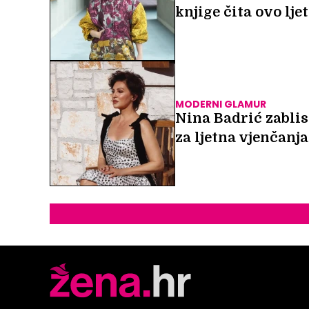
knjige čita ovo lje
MODERNI GLAMUR
Nina Badrić zablis
za ljetna vjenčanja