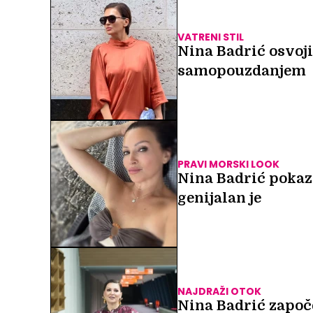
VATRENI STIL
Nina Badrić osvoj
samopouzdanjem
PRAVI MORSKI LOOK
Nina Badrić pokaza
genijalan je
NAJDRAŽI OTOK
Nina Badrić započe