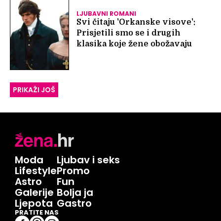
LJUBAVNI ROMANI
Svi čitaju 'Orkanske visove':
Prisjetili smo se i drugih
klasika koje žene obožavaju
PRIKAŽI JOŠ
Moda
Ljubav i seks
Lifestyle
Promo
Astro
Fun
Galerije
Bolja ja
Ljepota
Gastro
PRATITE NAS