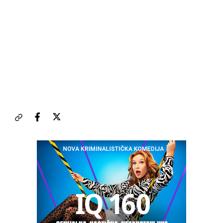
romantični pogled na zbivanja oko nje često u neskladu
sa stvarnošću. 1980-ih jedna je od vodećih holivudskih
glumica, nagrađena 1980. Oscarom za ulogu country
pjevačice Lorette Lynn u filmu „Rudareva kći“, te s još tri
nominacije za filmove „Nestao“, „Zločini srca“ i „Rijeka“.
Poznata je većinom po ulogama u dramama, ali i po
uspješnim izletima u komedije. Kao pjevačica nominirana
je za Grammy za glazbu iz filma „Rudareva kći“, a 1983.
objavljuje vlastiti country album „Hangin' Up My Heart“.