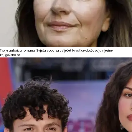
Tko je autorica romana 'Svježa voda za cvijeće'? Hrvatice obožavaju njezine
knjige
Zena.hr