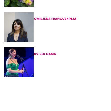
OMILJENA FRANCUSKINJA
Tko je autorica romana 'Svježa
voda za cvijeće'? Hrvatice
obožavaju njezine knjige
UVIJEK DAMA
Nina Badrić pokazala savršeni
jednodijelni badić: Jednostavan,
chic i domaćeg potpisa
Iz naše mreže