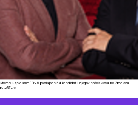
'Mama, uspio sam!' Bivši predsjednički kandidat i njegov nećak kreću na Zmajevu
rutu
RTL.hr