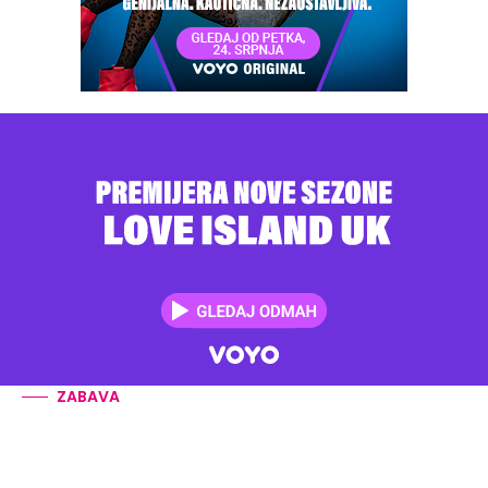
ZABAVA
KAKVI SRETNICI
Dvostruko slavlje! Ove su