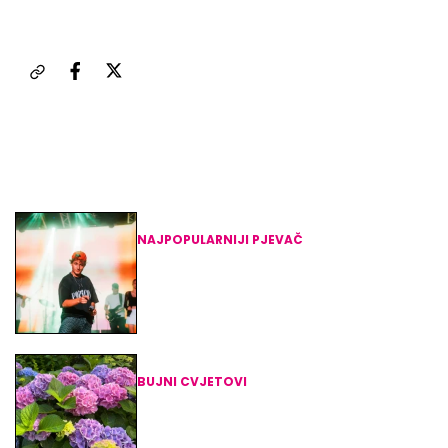
PODIJELITE GALERIJU
Najčitanije
NAJPOPULARNIJI PJEVAČ
Jakov Jozinović nastupio u
prepunom Diamondu i još jednom
oduševio publiku
BUJNI CVJETOVI
Hortenzije u kolovozu: Savjeti za
raskošan cvat i posebna tehnika
za više cvjetova