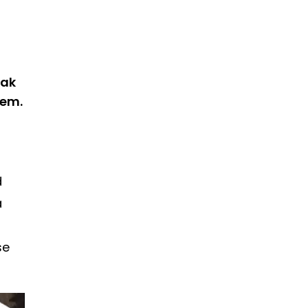
tak
žem.
d
a
še