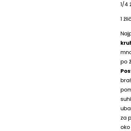
1/4 
1 žl
Najp
kru
mno
po ž
Pos
braš
pomi
suh
ubac
za p
oko