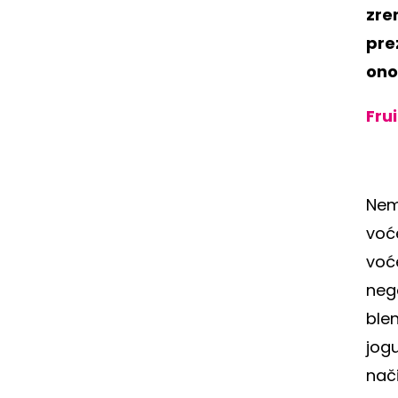
zre
pre
ono
Fru
Nem
voće
voće
neg
blen
jog
nači