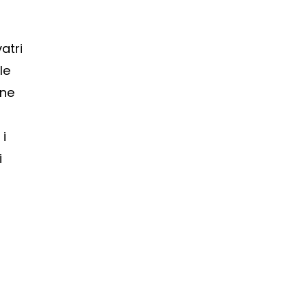
atri
le
bne
i
i