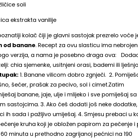
žličice soli
ičica ekstrakta vanilije
oznatiji kolač čiji je glavni sastojak prezrelo voće j
h od banane
. Recept za ovu slasticu ima nebroje
go verzija, a nama je posebno draga ova:
Dodac
elji: chia sjemenke, usitnjeni orasi, bademi ili lješnja
tupak:
1. Banane vilicom dobro zgnječi.
2. Pomiješ
no, šećer, prašak za pecivo, sol i cimet.Zatim
ješaj banane, jaje, ulje i mlijeko i sve pomiješaj sa
im sastojcima.
3. Ako ćeš dodati još neke dodatke,
i ih sada i pažljivo umiješaj.
4. Smjesu prebaci u k
ečenje kruha koji je obložen papirom za pečenje i 
 60 minuta u prethodno zagrijanoj pećnici na 190