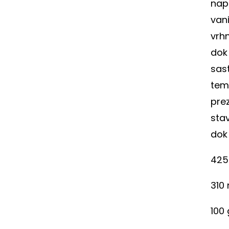
nap
vani
vrhn
dok 
sast
tem
pre
stav
dok 
425
310
100