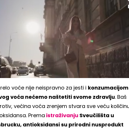
relo voće nije neispravno za jesti i
konzumacijom
vog voća nećemo naštetiti svome zdravlju
. Baš
rotiv, većina voća zrenjem stvara sve veću količin
ioksidansa. Prema
istraživanju
Sveučilišta u
sbrucku, antioksidansi su prirodni nusprodukt