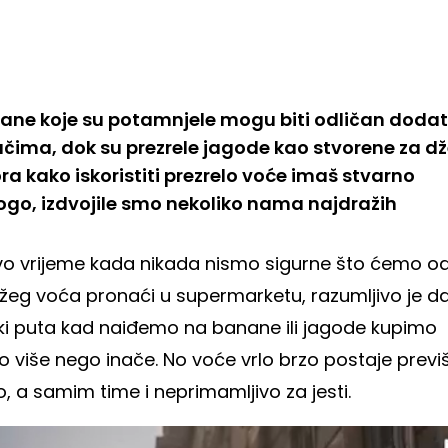
ane koje su potamnjele mogu biti odličan doda
ačima, dok su prezrele jagode kao stvorene za d
ora kako iskoristiti prezrelo voće imaš stvarno
go, izdvojile smo nekoliko nama najdražih
vo vrijeme kada nikada nismo sigurne što ćemo o
ežeg voća pronaći u supermarketu, razumljivo je d
ki puta kad naiđemo na banane ili jagode kupimo
o više nego inače. No voće vrlo brzo postaje previ
o, a samim time i neprimamljivo za jesti.