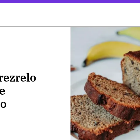
rezrelo
že
ko