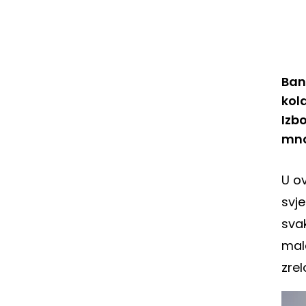
Ban
kol
Izb
mno
U o
svj
sva
mal
zrel