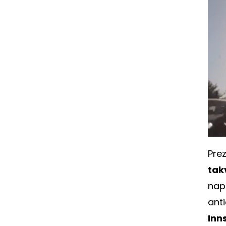
Prez
tak
nap
ant
Inn