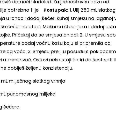
raviš domaći sladoled. Za jednostavnu bazu od
lije potrebno ti je:
Postupak:
1. Ulij 250 mL slatkog
ja u lonac i dodaj šećer. Kuhaj smjesu na laganoj v
se šećer ne otopi. Makni sa štednjaka i dodaj osta
ojke. Pričekaj da se smjesa ohladi.
2. U smjesu so
perature dodaj voćnu kašu koju si pripremila od
zrelog voća.
3. Smjesu prelij u posudu s poklopcem 
i u zamrzivač. Ostavi neka stoji četiri do šest sati il
ne dobiješ željenu konzistenciju.
 mL mliječnog slatkog vrhnja
 mL punomasnog mlijeka
 g šećera