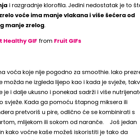
nja
i razgradnje klorofila. Jedini nedostatak je to št
zrelo voće ima manje vlakana i više šećera od
g manje zrelog
.
it Healthy GIF
from
Fruit GIFs
a voća koje nije pogodno za smoothie. Iako prezr
 možda ne izgleda lijepo kao i kada je svježe, tak
 je i dalje ukusno i ponekad sadrži i više nutrijena
o svježe. Kada ga pomoću štapnog miksera ili
dera pretvoriš u pire, odlično će se kombinirati s
urtom, mlijekom ili sokom od naranče.
Još jedan
n kako voćne kaše možeš iskoristiti je tako da