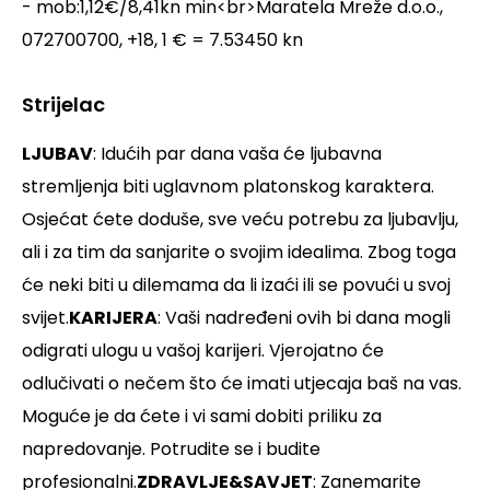
- mob:1,12€/8,41kn min<br>Maratela Mreže d.o.o.,
072700700, +18, 1 € = 7.53450 kn
Strijelac
LJUBAV
: Idućih par dana vaša će ljubavna
stremljenja biti uglavnom platonskog karaktera.
Osjećat ćete doduše, sve veću potrebu za ljubavlju,
ali i za tim da sanjarite o svojim idealima. Zbog toga
će neki biti u dilemama da li izaći ili se povući u svoj
svijet.
KARIJERA
: Vaši nadređeni ovih bi dana mogli
odigrati ulogu u vašoj karijeri. Vjerojatno će
odlučivati o nečem što će imati utjecaja baš na vas.
Moguće je da ćete i vi sami dobiti priliku za
napredovanje. Potrudite se i budite
profesionalni.
ZDRAVLJE&SAVJET
: Zanemarite