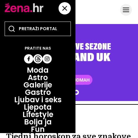
PRATITE NAS
Moda
Astro
Galerije
Gastro
Ljubav i seks
Ljepota
Lifestyle
ASTRO
Bolja ja
ASTRO VODIČ
Fun
Tjedni horoskop za sve znakove