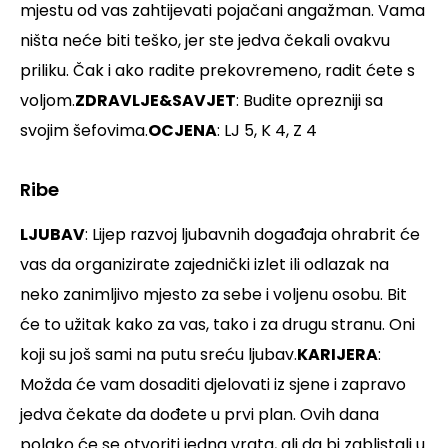
mjestu od vas zahtijevati pojačani angažman. Vama
ništa neće biti teško, jer ste jedva čekali ovakvu
priliku. Čak i ako radite prekovremeno, radit ćete s
voljom.
ZDRAVLJE&SAVJET
: Budite oprezniji sa
svojim šefovima.
OCJENA
: LJ 5, K 4, Z 4
Ribe
LJUBAV
: Lijep razvoj ljubavnih događaja ohrabrit će
vas da organizirate zajednički izlet ili odlazak na
neko zanimljivo mjesto za sebe i voljenu osobu. Bit
će to užitak kako za vas, tako i za drugu stranu. Oni
koji su još sami na putu sreću ljubav.
KARIJERA
:
Možda će vam dosaditi djelovati iz sjene i zapravo
jedva čekate da dođete u prvi plan. Ovih dana
polako će se otvoriti jedna vrata, ali da bi zablistali u