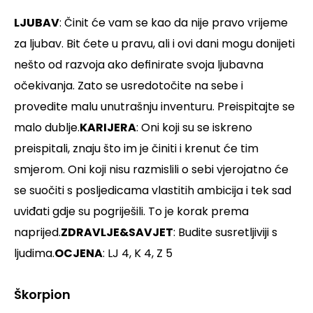
LJUBAV
: Činit će vam se kao da nije pravo vrijeme
za ljubav. Bit ćete u pravu, ali i ovi dani mogu donijeti
nešto od razvoja ako definirate svoja ljubavna
očekivanja. Zato se usredotočite na sebe i
provedite malu unutrašnju inventuru. Preispitajte se
malo dublje.
KARIJERA
: Oni koji su se iskreno
preispitali, znaju što im je činiti i krenut će tim
smjerom. Oni koji nisu razmislili o sebi vjerojatno će
se suočiti s posljedicama vlastitih ambicija i tek sad
uviđati gdje su pogriješili. To je korak prema
naprijed.
ZDRAVLJE&SAVJET
: Budite susretljiviji s
ljudima.
OCJENA
: LJ 4, K 4, Z 5
Škorpion