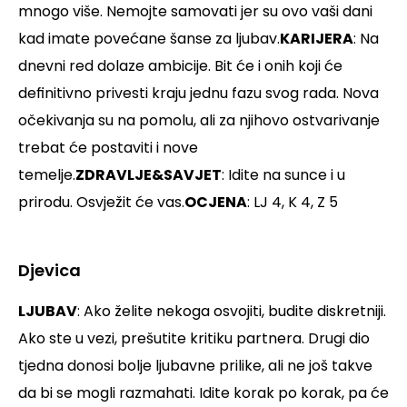
mnogo više. Nemojte samovati jer su ovo vaši dani
kad imate povećane šanse za ljubav.
KARIJERA
: Na
dnevni red dolaze ambicije. Bit će i onih koji će
definitivno privesti kraju jednu fazu svog rada. Nova
očekivanja su na pomolu, ali za njihovo ostvarivanje
trebat će postaviti i nove
temelje.
ZDRAVLJE&SAVJET
: Idite na sunce i u
prirodu. Osvježit će vas.
OCJENA
: LJ 4, K 4, Z 5
Djevica
LJUBAV
: Ako želite nekoga osvojiti, budite diskretniji.
Ako ste u vezi, prešutite kritiku partnera. Drugi dio
tjedna donosi bolje ljubavne prilike, ali ne još takve
da bi se mogli razmahati. Idite korak po korak, pa će