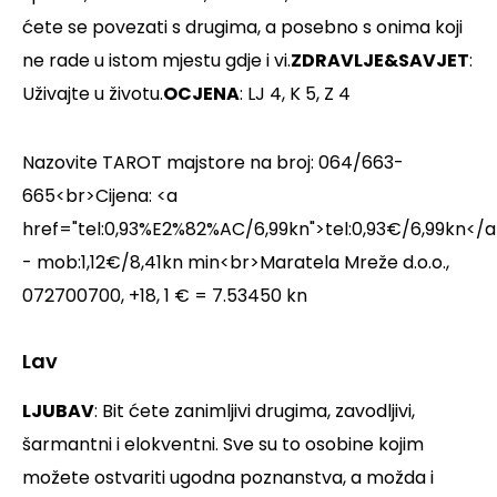
ćete se povezati s drugima, a posebno s onima koji
ne rade u istom mjestu gdje i vi.
ZDRAVLJE&SAVJET
:
Uživajte u životu.
OCJENA
: LJ 4, K 5, Z 4
Nazovite TAROT majstore na broj: 064/663-
665<br>Cijena: <a
href="tel:0,93%E2%82%AC/6,99kn">tel:0,93€/6,99kn</a
- mob:1,12€/8,41kn min<br>Maratela Mreže d.o.o.,
072700700, +18, 1 € = 7.53450 kn
Lav
LJUBAV
: Bit ćete zanimljivi drugima, zavodljivi,
šarmantni i elokventni. Sve su to osobine kojim
možete ostvariti ugodna poznanstva, a možda i