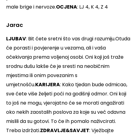
male brige i nervoze.
OCJENA
: LJ 4, K 4, Z 4
Jarac
LJUBAV
: Bit ćete sretni što vas drugi razumiju.Otuda
će porasti i povjerenje u vezama, ali i vaša
očekivanja prema voljenoj osobi. Oni koji još traže
srodnu dušu lakše će je sresti na neobičnim
mjestima ili onim povezanim s
umjetnošću.
KARIJERA
: Kako tjedan bude odmicao,
sve ćete više željeti poći na godišnji odmor. Oni koji
to još ne mogu, vjerojatno će se morati angažirati
oko nekih zaostalih poslova za koje su već odavna
mislili da su gotovi. To će ih pomalo naživcirati.
Treba izdržati.
ZDRAVLJE&SAVJET
: Vježbajte