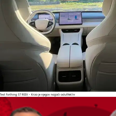
Test Forthing S7 REEV - Kriza je njegov najjači adut
Net.hr