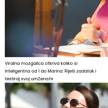
Viralna mozgalica otkriva koliko si
inteligentna od 1 do Marina: Riješi zadatak i
testiraj svoj um
Zena.hr