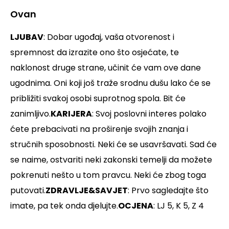
Ovan
LJUBAV
: Dobar ugođaj, vaša otvorenost i
spremnost da izrazite ono što osjećate, te
naklonost druge strane, učinit će vam ove dane
ugodnima. Oni koji još traže srodnu dušu lako će se
približiti svakoj osobi suprotnog spola. Bit će
zanimljivo.
KARIJERA
: Svoj poslovni interes polako
ćete prebacivati na proširenje svojih znanja i
stručnih sposobnosti. Neki će se usavršavati. Sad će
se naime, ostvariti neki zakonski temelji da možete
pokrenuti nešto u tom pravcu. Neki će zbog toga
putovati.
ZDRAVLJE&SAVJET
: Prvo sagledajte što
imate, pa tek onda djelujte.
OCJENA
: LJ 5, K 5, Z 4