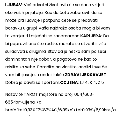
LJUBAV
: Vaš privatni život ovih će se dana vrtjeti
oko vaših prijatelja. Kao da ćete zaboraviti da se
može biti i udvoje i potpuno ćete se predavati
boravku u grupi. Vaša najdraža osoba mogla bi vam
to zamjeriti i osjećati se zanemareno.
KARIJERA
: Da
bi popravili ono što radite, morate se otvoriti i više
surađivati s drugima. Stav da je netko sam po sebi
dominantan nije dobar, a pogotovo ne kad to
mislite za sebe. Poradite na vlastitoj analizi i sve će
vam biti jasnije, a onda i lakše.
ZDRAVLJE&SAVJET
:
Dobro je baviti se sportom.
OCJENA
: LJ 4, K 4, Z 5
Nazovite TAROT majstore na broj: 064/663-
665<br>Cijena: <a
href="tel:0,93%E2%82%AC/6,99kn">tel:0,93€/6,99kn</a