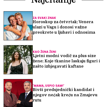
ZA SVAKI ZNAK
Horoskop za četvrtak: Venera
ulazi u Vagu i donosi važne
preokrete u ljubavi i odnosima
KAO ŽENA ŽENI
Ljetni modni vodič za plus size
žene: Koje tkanine laskaju figuri i
zašto izbjegavati kaftane
'MAMA, USPIO SAM!'
Bivši predsjednički kandidat i
njegov nećak kreću na Zmajevu
rutu