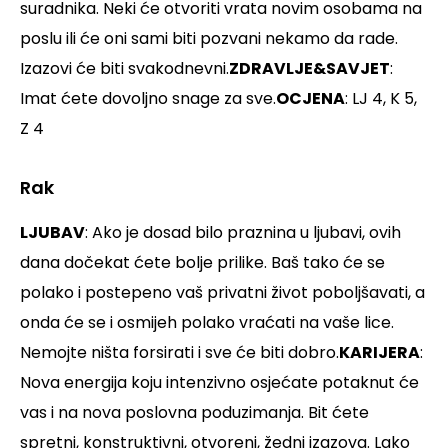
suradnika. Neki će otvoriti vrata novim osobama na
poslu ili će oni sami biti pozvani nekamo da rade.
Izazovi će biti svakodnevni.
ZDRAVLJE&SAVJET
:
Imat ćete dovoljno snage za sve.
OCJENA
: LJ 4, K 5,
Z 4
Rak
LJUBAV
: Ako je dosad bilo praznina u ljubavi, ovih
dana dočekat ćete bolje prilike. Baš tako će se
polako i postepeno vaš privatni život poboljšavati, a
onda će se i osmijeh polako vraćati na vaše lice.
Nemojte ništa forsirati i sve će biti dobro.
KARIJERA
:
Nova energija koju intenzivno osjećate potaknut će
vas i na nova poslovna poduzimanja. Bit ćete
spretni, konstruktivni, otvoreni, žedni izazova. Lako