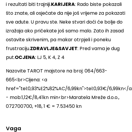
i rezultati biti trajniji.
KARIJERA
: Rado biste pokazali
što znate, ali osjećate da nije još vrijeme za pokazati
sve adute. U pravu ste. Neke stvari doći će bolje do
izražaja ako pričekate još samo malo. Zato ih zasad
ostavite skrivenim, pa makar otrpjeli i poneku
frustraciju.
ZDRAVLJE&SAVJET
: Pred vama je dug
put.
OCJENA
: LJ 5, K 4, Z 4
Nazovite TAROT majstore na broj: 064/663-
665<br>Cijena: <a
href="tel:0,93%E2%82%AC/6,99kn">tel:0,93€/6,99kn</a
- mob:1,12€/8,41kn min<br>Maratela Mreže d.o.o.,
072700700, +18, 1 € = 7.53450 kn
Vaga