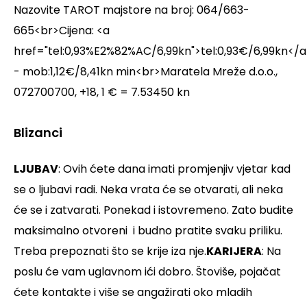
Nazovite TAROT majstore na broj: 064/663-
665<br>Cijena: <a
href="tel:0,93%E2%82%AC/6,99kn">tel:0,93€/6,99kn</a
- mob:1,12€/8,41kn min<br>Maratela Mreže d.o.o.,
072700700, +18, 1 € = 7.53450 kn
Blizanci
LJUBAV
: Ovih ćete dana imati promjenjiv vjetar kad
se o ljubavi radi. Neka vrata će se otvarati, ali neka
će se i zatvarati. Ponekad i istovremeno. Zato budite
maksimalno otvoreni i budno pratite svaku priliku.
Treba prepoznati što se krije iza nje.
KARIJERA
: Na
poslu će vam uglavnom ići dobro. Štoviše, pojačat
ćete kontakte i više se angažirati oko mladih