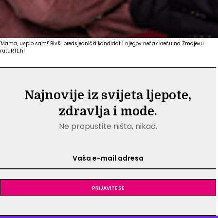
'Mama, uspio sam!' Bivši predsjednički kandidat i njegov nećak kreću na Zmajevu
rutu
RTL.hr
Najnovije iz svijeta ljepote,
zdravlja i mode.
Ne propustite ništa, nikad.
Prijavite se