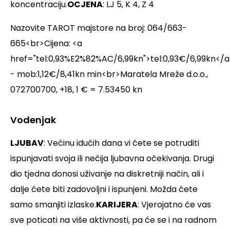
koncentraciju.
OCJENA
: LJ 5, K 4, Z 4
Nazovite TAROT majstore na broj: 064/663-
665<br>Cijena: <a
href="tel:0,93%E2%82%AC/6,99kn">tel:0,93€/6,99kn</a
- mob:1,12€/8,41kn min<br>Maratela Mreže d.o.o.,
072700700, +18, 1 € = 7.53450 kn
Vodenjak
LJUBAV
: Većinu idućih dana vi ćete se potruditi
ispunjavati svoja ili nečija ljubavna očekivanja. Drugi
dio tjedna donosi uživanje na diskretniji način, ali i
dalje ćete biti zadovoljni i ispunjeni. Možda ćete
samo smanjiti izlaske.
KARIJERA
: Vjerojatno će vas
sve poticati na više aktivnosti, pa će se i na radnom