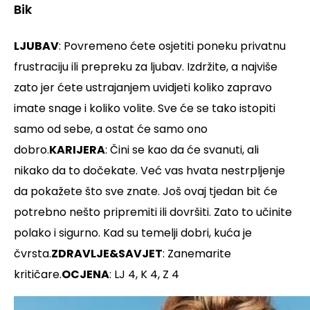
Bik
LJUBAV
: Povremeno ćete osjetiti poneku privatnu
frustraciju ili prepreku za ljubav. Izdržite, a najviše
zato jer ćete ustrajanjem uvidjeti koliko zapravo
imate snage i koliko volite. Sve će se tako istopiti
samo od sebe, a ostat će samo ono
dobro.
KARIJERA
: Čini se kao da će svanuti, ali
nikako da to dočekate. Već vas hvata nestrpljenje
da pokažete što sve znate. Još ovaj tjedan bit će
potrebno nešto pripremiti ili dovršiti. Zato to učinite
polako i sigurno. Kad su temelji dobri, kuća je
čvrsta.
ZDRAVLJE&SAVJET
: Zanemarite
kritičare.
OCJENA
: LJ 4, K 4, Z 4