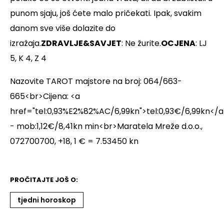
punom sjaju, još ćete malo pričekati. Ipak, svakim
danom sve više dolazite do
izražaja.
ZDRAVLJE&SAVJET
: Ne žurite.
OCJENA
: LJ
5, K 4, Z 4
Nazovite TAROT majstore na broj: 064/663-
665<br>Cijena: <a
href="tel:0,93%E2%82%AC/6,99kn">tel:0,93€/6,99kn</a
- mob:1,12€/8,41kn min<br>Maratela Mreže d.o.o.,
072700700, +18, 1 € = 7.53450 kn
PROČITAJTE JOŠ O:
tjedni horoskop