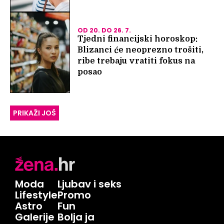
OD 20. DO 26. 7.
Tjedni financijski horoskop:
Blizanci će neoprezno trošiti,
ribe trebaju vratiti fokus na
posao
PRIKAŽI JOŠ
Moda
Ljubav i seks
Lifestyle
Promo
Astro
Fun
Galerije
Bolja ja