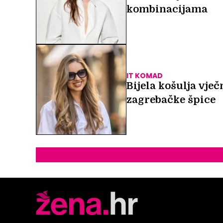
kombinacijama
IT KOMAD
Bijela košulja vječ
zagrebačke špice