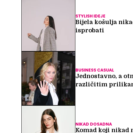
STYLISH IDEJE
Bijela košulja nika
isprobati
BUSINESS CASUAL
Jednostavno, a ot
različitim prilik
NIKAD DOSADNA
Komad koji nikad n