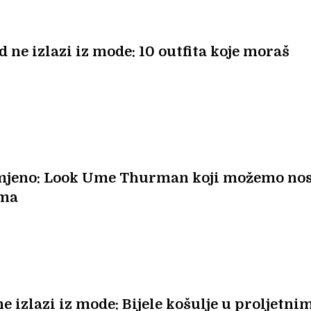
d ne izlazi iz mode: 10 outfita koje moraš
mjeno: Look Ume Thurman koji možemo nos
ama
e izlazi iz mode: Bijele košulje u proljetni