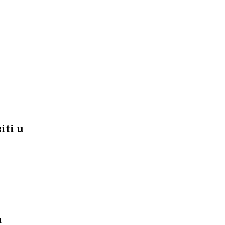
iti u
m