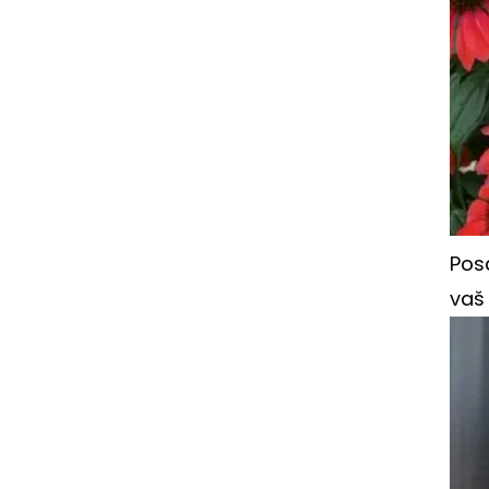
Posa
vaš 