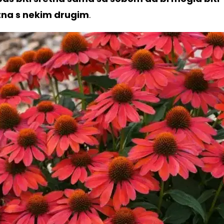
tna s nekim drugim
.