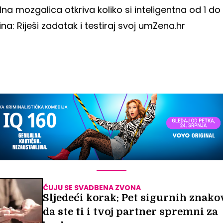
lna mozgalica otkriva koliko si inteligentna od 1 do
na: Riješi zadatak i testiraj svoj um
Zena.hr
ČUJU SE SVADBENA ZVONA
Sljedeći korak: Pet sigurnih znako
da ste ti i tvoj partner spremni za