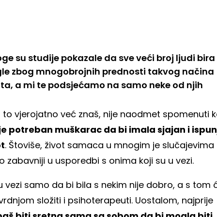
e su studije pokazale da sve veći broj ljudi bira 
gle zbog mnogobrojnih prednosti takvog načina
ota, a mi te podsjećamo na samo neke od njih
o to vjerojatno već znaš, nije naodmet spomenuti 
je potreban muškarac da bi imala sjajan i ispu
ot
. Štoviše, život samaca u mnogim je slučajevima
 zabavniji u usporedbi s onima koji su u vezi.
 u vezi samo da bi bila s nekim nije dobro, a s tom 
vrdnjom složiti i psihoterapeuti. Uostalom, najprije
baš biti sretna sama sa sobom da bi mogla biti