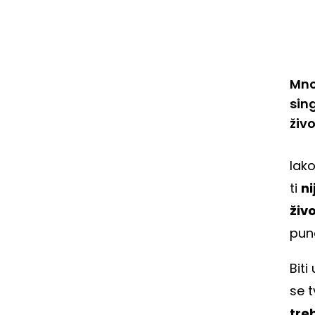
Mnog
sin
živ
Iak
ti
ni
živ
puno
Biti
se t
tre