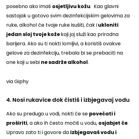
posebno ako imaš
osjetljivu kožu
.
Kao glavni
sastojak u gotovo svim dezinfekcijskim gelovima za
ruke, alkohol će tvoje ruke isušiti, čak i
ukloniti
jedan sloj tvoje kože
koji joj služi kao prirodna
barijera. Ako su ti nokti lomljivi, a koristiš ovakve
gelove za dezinfekciju, trebala bi se prebaciti na
one koji u sebi
ne sadrže alkohol
.
via Giphy
4. Nosi rukavice dok čistiš i izbjegavaj vodu
Ako su predugo u vodi, nokti će se
povećati i
proširiti
, a ako ih često močiš u vodu,
osjabjet će
.
Upravo zato ti i govore da
izbjegavaš vodu i