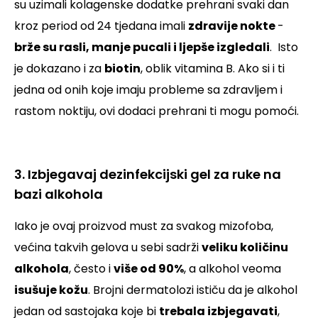
su uzimali kolagenske dodatke prehrani svaki dan
kroz period od 24 tjedana imali
zdravije nokte
-
brže su rasli, manje pucali i ljepše izgledali
.
Isto
je dokazano i za
biotin
, oblik vitamina B. Ako si i ti
jedna od onih koje imaju probleme sa zdravljem i
rastom noktiju, ovi dodaci prehrani ti mogu pomoći.
3. Izbjegavaj dezinfekcijski gel za ruke na
bazi alkohola
Iako je ovaj proizvod
must
za svakog mizofoba,
većina takvih gelova u sebi sadrži
veliku količinu
alkohola
, često i
više od 90%
, a alkohol veoma
isušuje kožu
. Brojni dermatolozi ističu da je alkohol
jedan od sastojaka koje bi
trebala izbjegavati
,