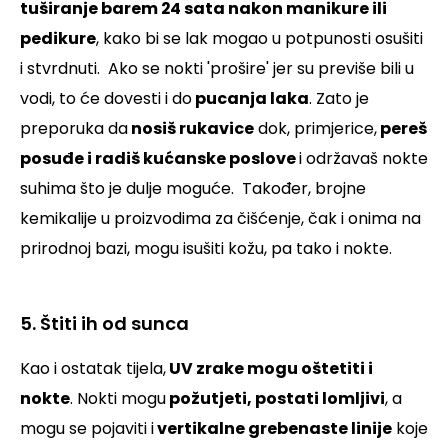
tuširanje barem 24 sata nakon manikure ili
pedikure
, kako bi se lak mogao u potpunosti osušiti
i stvrdnuti.
Ako se nokti 'prošire' jer su previše bili u
vodi, to će dovesti i do
pucanja laka
. Zato je
preporuka da
nosiš rukavice
dok, primjerice,
pereš
posuđe i radiš kućanske poslove
i održavaš nokte
suhima što je dulje moguće.
Također, brojne
kemikalije u proizvodima za čišćenje, čak i onima na
prirodnoj bazi, mogu isušiti kožu, pa tako i nokte.
5. Štiti ih od sunca
Kao i ostatak tijela,
UV zrake mogu oštetiti i
nokte
. Nokti mogu
požutjeti, postati lomljivi
, a
mogu se pojaviti i
vertikalne grebenaste linije
koje