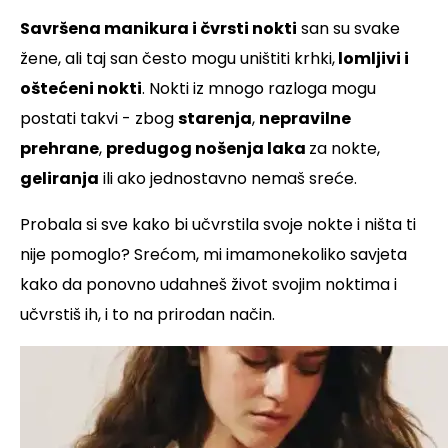
Savršena manikura i čvrsti nokti
san su svake
žene, ali taj san često mogu uništiti krhki,
lomljivi i
oštećeni nokti
. Nokti iz mnogo razloga mogu
postati takvi - zbog
starenja
,
nepravilne
prehrane
,
predugog nošenja laka
za nokte,
geliranja
ili ako jednostavno nemaš sreće.
Probala si sve kako bi učvrstila svoje nokte i ništa ti
nije pomoglo? Srećom, mi imamonekoliko savjeta
kako da ponovno udahneš život svojim noktima i
učvrstiš ih, i to na prirodan način.