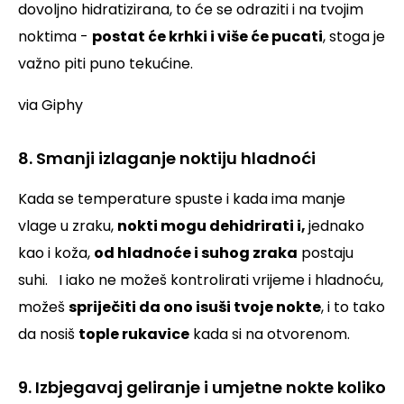
dovoljno hidratizirana, to će se odraziti i na tvojim
noktima -
postat će krhki i više će pucati
, stoga je
važno piti puno tekućine.
via Giphy
8. Smanji izlaganje noktiju hladnoći
Kada se temperature spuste i kada ima manje
vlage u zraku,
nokti mogu dehidrirati i,
jednako
kao i koža,
od hladnoće i suhog zraka
postaju
suhi.
I iako ne možeš kontrolirati vrijeme i hladnoću,
možeš
spriječiti da ono isuši tvoje nokte
, i to tako
da nosiš
tople rukavice
kada si na otvorenom.
9. Izbjegavaj geliranje i umjetne nokte koliko