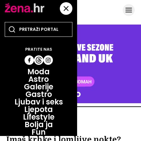
PRATITE NAS
Moda
Astro
Galerije
Gastro
Ljubav i seks
Ljepota
Lifestyle
LJEPOTA
Bolja ja
LJEPOTA
Fun
Imaš krhke i lomljive nokte?