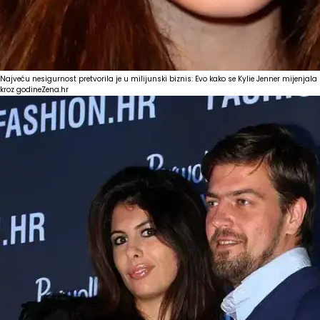
Najveću nesigurnost pretvorila je u milijunski biznis: Evo kako se Kylie Jenner mijenjala
kroz godine
Zena.hr