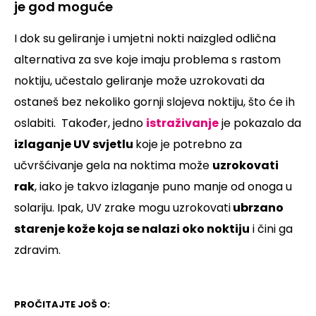
je god moguće
I dok su geliranje i umjetni nokti naizgled odlična
alternativa za sve koje imaju problema s rastom
noktiju, učestalo geliranje može uzrokovati da
ostaneš bez nekoliko gornji slojeva noktiju, što će ih
oslabiti.
Također, jedno
istraživanje
je pokazalo da
izlaganje UV svjetlu
koje je potrebno za
učvršćivanje gela na noktima može
uzrokovati
rak
, iako je takvo izlaganje puno manje od onoga u
solariju.
Ipak, UV zrake mogu uzrokovati
ubrzano
starenje kože koja se nalazi oko noktiju
i čini ga
zdravim.
PROČITAJTE JOŠ O: