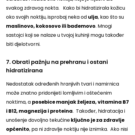
svakog zdravog nokta.
Kako bi hidratizirala kožicu
oko svojih noktiju, isprobaj neka od
ulja
, kao što su
maslinovo, kokosovo ili bademovo
. Mnogi
sastojci koji se nalaze u tvojoj kuhinji mogu također
biti djelotvorni.
7. Obrati pažnju na prehranu i ostani
hidratizirana
Nedostatak određenih hranjivih tvari i namirnica
može znatno pridonijeti lomljivim i oštećenim
noktima, a
posebice manjak željeza, vitamina B7
i B12, magnezija i proteina
.
Također, hidratacija i
unošenje dovoljno tekućine
ključno je za zdravlje
općenito
, pa ni zdravlje noktiju nije iznimka. Ako nisi