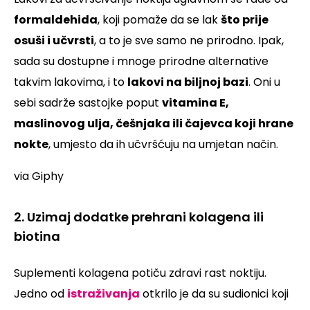
formaldehida
, koji pomaže da se lak
što prije
osuši i učvrsti
, a to je sve samo ne prirodno.
Ipak,
sada su dostupne i mnoge prirodne alternative
takvim lakovima, i to
lakovi na biljnoj bazi
. Oni u
sebi sadrže sastojke poput
vitamina E,
maslinovog ulja, češnjaka ili čajevca koji hrane
nokte
, umjesto da ih učvršćuju na umjetan način.
via Giphy
2. Uzimaj dodatke prehrani kolagena ili
biotina
Suplementi kolagena potiču zdravi rast noktiju.
Jedno od
istraživanja
otkrilo je da su sudionici koji