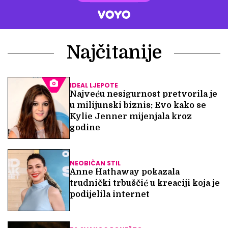
Najčitanije
IDEAL LJEPOTE
Najveću nesigurnost pretvorila je
u milijunski biznis: Evo kako se
Kylie Jenner mijenjala kroz
godine
NEOBIČAN STIL
Anne Hathaway pokazala
trudnički trbuščić u kreaciji koja je
podijelila internet