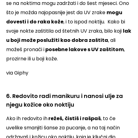
se na noktima mogu zadržati i do šest mjeseci. Ono
što je možda najopasnije jest da UV zrake
mogu
dovesti i do raka kože
, i to ispod noktiju.
Kako bi
svoje nokte zaštitila od štetnih UV zraka, bilo koji
lak
u boji može poslužiti kao dobra zaštita
, ali
možeš pronaći i
posebne lakove s UV zaštitom
,
prozirne ili u boji kože.
via Giphy
6. Redovito radi manikuru i nanosi ulje za
njegu kožice oko noktiju
Ako ih redovito ih
režeš, čistiš i rašpaš
, to će
uvelike smanjiti šanse za pucanje, a na taj način
održavaš i kožicu oko noktiju, koja je ključni dio