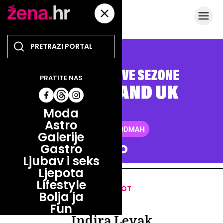
PRATITE NAS
Moda
Astro
Galerije
Gastro
Ljubav i seks
Ljepota
Lifestyle
HOT OR NOT
Bolja ja
HOT OR NOT
Fun
Indira Levak