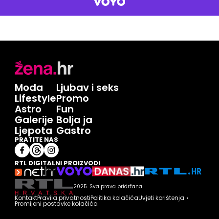
Moda
Ljubav i seks
Lifestyle
Promo
Astro
Fun
Galerije
Bolja ja
Ljepota
Gastro
PRATITE NAS
RTL DIGITALNI PROIZVODI
2025. Sva prava pridržana
Kontakt
Pravila privatnosti
Politika kolačića
Uvjeti korištenja
Promijeni postavke kolačića