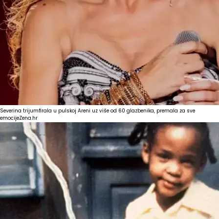
Severina trijumfirala u pulskoj Areni uz više od 60 glazbenika, premala za sve
emocije
Zena.hr