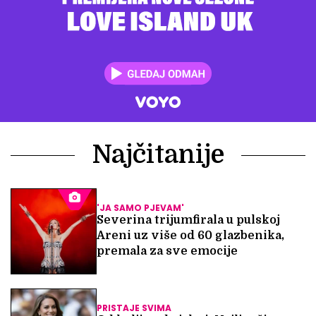
Najčitanije
'JA SAMO PJEVAM'
Severina trijumfirala u pulskoj
Areni uz više od 60 glazbenika,
premala za sve emocije
PRISTAJE SVIMA