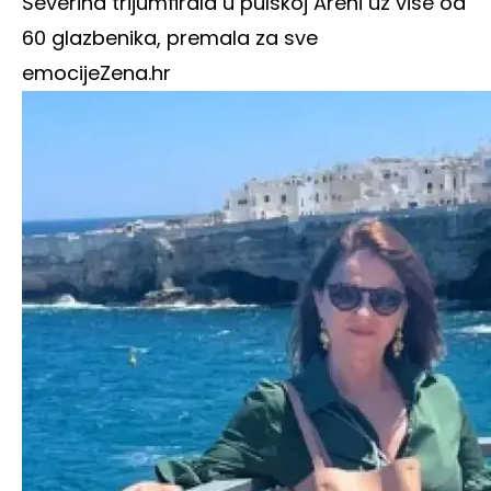
Severina trijumfirala u pulskoj Areni uz više od
60 glazbenika, premala za sve
emocije
Zena.hr