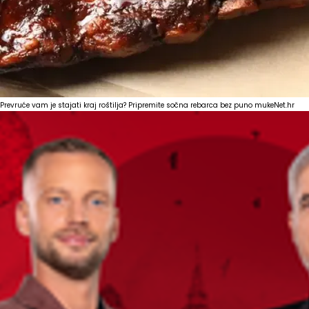
Prevruće vam je stajati kraj roštilja? Pripremite sočna rebarca bez puno muke
Net.hr