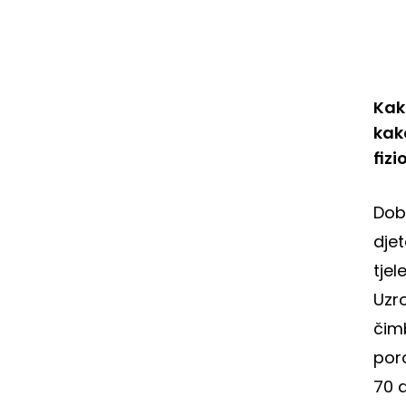
Kako
kak
fizi
Doba
djet
tjel
Uzro
čimb
poro
70 