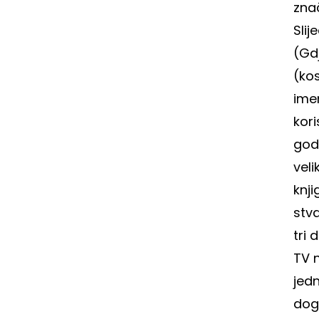
zna
Slij
(Gdj
(kos
ime
kori
god
veli
knji
stva
tri 
TV n
jed
doga