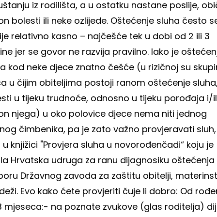
štanju iz rodilišta, a u ostatku nastane poslije, ob
n bolesti ili neke ozlijede. Oštećenje sluha često s
ije relativno kasno – najčešće tek u dobi od 2 ili 3
ne jer se govor ne razvija pravilno.
Iako je oštećen
a kod neke djece znatno češće (u rizičnoj su skupi
a u čijim obiteljima postoji ranom oštećenje sluha
sti u tijeku trudnoće, odnosno u tijeku porođaja i/il
on njega) u oko polovice djece nema niti jednog
čnog čimbenika, pa je zato važno provjeravati sluh,
i u knjižici "Provjera sluha u novorođenčadi“ koju je
ala Hrvatska udruga za ranu dijagnosiku oštećenja
oru Državnog zavoda za zaštitu obitelji, materinst
deži.
Evo kako ćete provjeriti čuje li dobro:
Od rođe
3 mjeseca:
- na poznate zvukove (glas roditelja) di