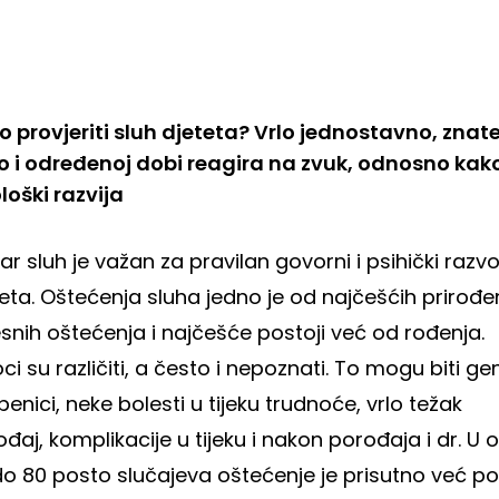
 provjeriti sluh djeteta? Vrlo jednostavno, znate 
o i određenoj dobi reagira na zvuk, odnosno kak
ološki razvija
r sluh je važan za pravilan govorni i psihički razvo
eta. Oštećenja sluha jedno je od najčešćih prirođe
esnih oštećenja i najčešće postoji već od rođenja.
ci su različiti, a često i nepoznati. To mogu biti ge
enici, neke bolesti u tijeku trudnoće, vrlo težak
đaj, komplikacije u tijeku i nakon porođaja i dr.
U 
do 80 posto slučajeva oštećenje je prisutno već po