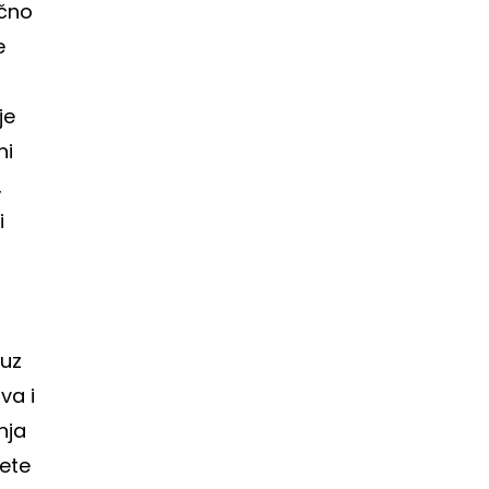
ično
e
je
ni
,
i
 uz
va i
nja
jete