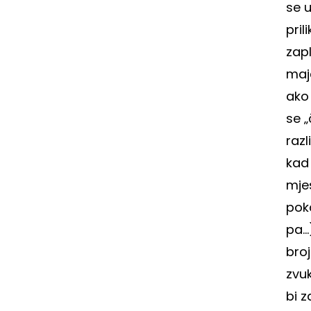
se u
pril
zap
maj
ako
se „
razl
kad
mje
pok
pa..
bro
zvu
bi z