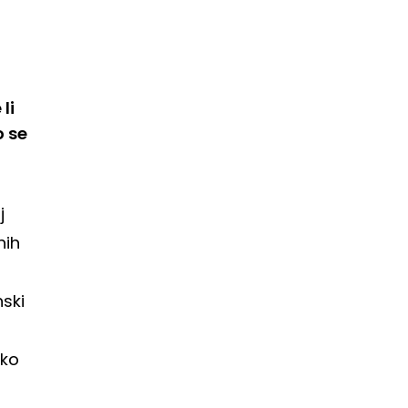
li
o se
j
nih
nski
oko