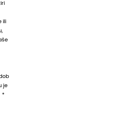
iri
ili
u,
aše
 dob
u je
*