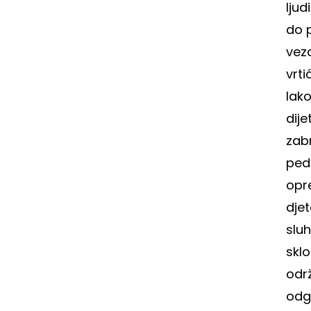
ljud
do 
veza
vrti
lak
dije
zabr
pedi
opr
djet
slu
skl
odr
odg