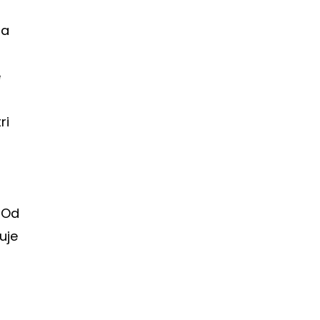
ja
e
ri
Od
uje