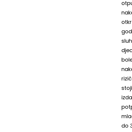
otpu
nako
otkr
godi
sluh
djec
bole
nak
rizi
stoj
izd
potp
mla
do 