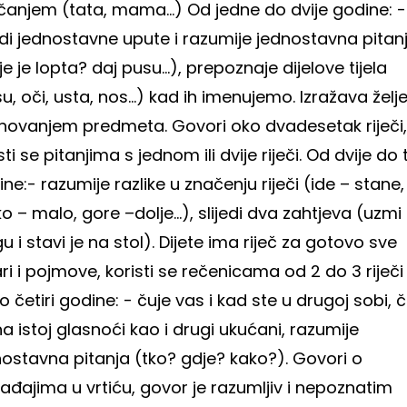
čanjem (tata, mama...)
Od jedne do dvije godine:
-
edi jednostavne upute i razumije jednostavna pitan
e je lopta? daj pusu...), prepoznaje dijelove tijela
u, oči, usta, nos...) kad ih imenujemo. Izražava želj
novanjem predmeta. Govori oko dvadesetak riječi,
sti se pitanjima s jednom ili dvije riječi.
Od dvije do t
ine:
- razumije razlike u značenju riječi (ide – stane,
ko – malo, gore –dolje...), slijedi dva zahtjeva (uzmi
gu i stavi je na stol). Dijete ima riječ za gotovo sve
ri i pojmove, koristi se rečenicama od 2 do 3 riječi
do četiri godine:
- čuje vas i kad ste u drugoj sobi, č
a istoj glasnoći kao i drugi ukućani, razumije
nostavna pitanja (tko? gdje? kako?). Govori o
đajima u vrtiću, govor je razumljiv i nepoznatim