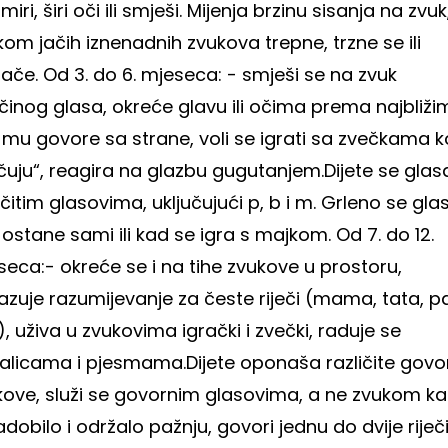
miri, širi oči ili smješi. Mijenja brzinu sisanja na zvuk
ikom jačih iznenadnih zvukova trepne, trzne se ili
lače.
Od 3. do 6. mjeseca:
- smješi se na zvuk
činog glasa, okreće glavu ili očima prema najbliži
 mu govore sa strane, voli se igrati sa zvečkama k
čuju“, reagira na glazbu gugutanjem.
Dijete se glas
ičitim glasovima, uključujući p, b i m. Grleno se gla
 ostane sami ili kad se igra s majkom.
Od 7. do 12.
seca:
- okreće se i na tihe zvukove u prostoru,
azuje razumijevanje za česte riječi (mama, tata, p
.), uživa u zvukovima igrački i zvečki, raduje se
jalicama i pjesmama.
Dijete oponaša različite govo
kove, služi se govornim glasovima, a ne zvukom k
adobilo i održalo pažnju, govori jednu do dvije riječ