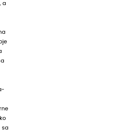
, a
ma
oje
a
sa
a-
rne
ako
i sa