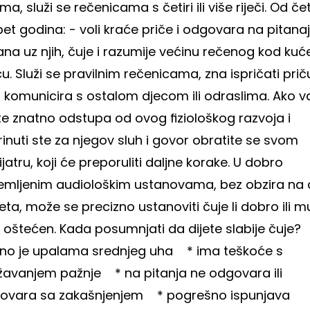
ima, služi se rečenicama s četiri ili više riječi.
Od čet
pet godina:
- voli kraće priče i odgovara na pitanaj
na uz njih, čuje i razumije većinu rečenog kod kuće 
ću. Služi se pravilnim rečenicama, zna ispričati prič
o komunicira s ostalom djecom ili odraslima.
Ako v
te znatno odstupa od ovog fiziološkog razvoja i
inuti ste za njegov sluh i govor obratite se svom
jatru, koji će preporuliti daljne korake. U dobro
emljenim audiološkim ustanovama, bez obzira na
eta, može se precizno ustanoviti čuje li dobro ili m
h oštećen.
Kada posumnjati da dijete slabije čuje?
ono je upalama srednjeg uha
* ima teškoće s
žavanjem pažnje
* na pitanja ne odgovara ili
ovara sa zakašnjenjem
* pogrešno ispunjava