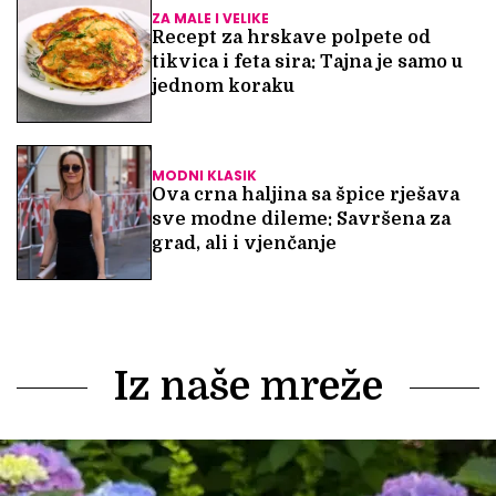
ZA MALE I VELIKE
Recept za hrskave polpete od
tikvica i feta sira: Tajna je samo u
jednom koraku
MODNI KLASIK
Ova crna haljina sa špice rješava
sve modne dileme: Savršena za
grad, ali i vjenčanje
Iz naše mreže