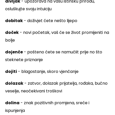
divljak
- upozorava na vašu istinsku prirodu,
osluškujte svoju intuiciju
dobitak
- doživjet ćete nešto lijepo
doček
- novi početak, vaš će se život promijeniti na
bolje
dojenče
- pošteno ćete se namučiit prije no što
steknete priznanje
dojiti
- blagostanje, skoro vjenčanje
dolazak
- zatvor, dolazak prijatelja, rođaka, bučno
veselje, neočekivani troškovi
dolina
- znak pozitivnih promjena, sreće i
ispunjenja