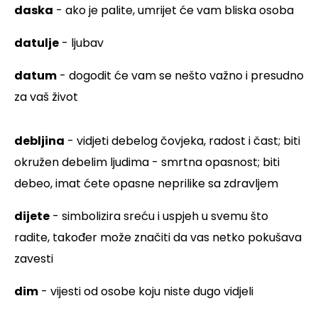
daska
- ako je palite, umrijet će vam bliska osoba
datulje
- ljubav
datum
- dogodit će vam se nešto važno i presudno
za vaš život
debljina
- vidjeti debelog čovjeka, radost i čast; biti
okružen debelim ljudima - smrtna opasnost; biti
debeo, imat ćete opasne neprilike sa zdravljem
dijete
- simbolizira sreću i uspjeh u svemu što
radite, također može značiti da vas netko pokušava
zavesti
dim
- vijesti od osobe koju niste dugo vidjeli