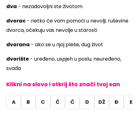
dva
- nezadovoljni ste životom
dvorac
- netko će vam pomoći u nevolji; ruševine
dvorca, očekuju vas nevolje u starosti
dvorana
- ako se u njoj pleše, dug život
dvorište
- uređeno, uspjeh u poslu; neuređeno,
svađa
Klikni na slovo i otkrij što znači tvoj san
A
B
C
Č
Ć
D
DŽ
Đ
E