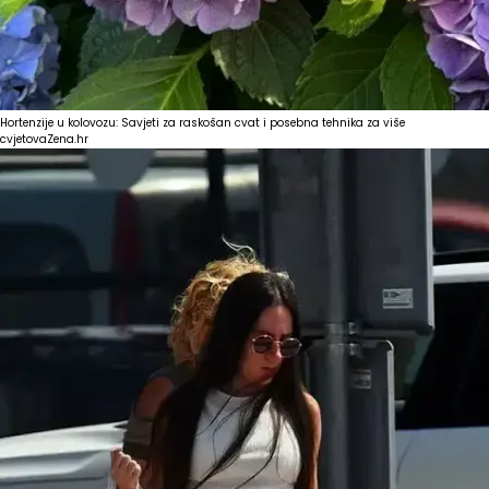
Hortenzije u kolovozu: Savjeti za raskošan cvat i posebna tehnika za više
cvjetova
Zena.hr