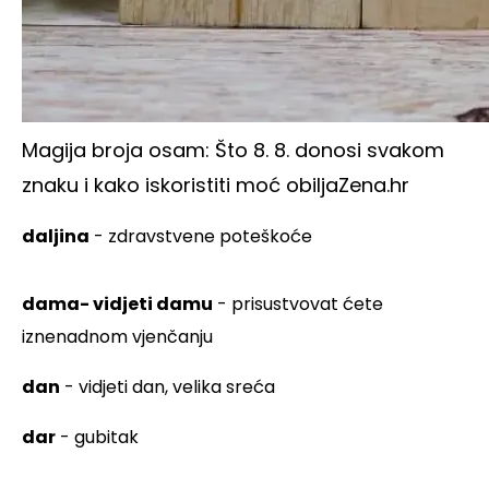
Magija broja osam: Što 8. 8. donosi svakom
znaku i kako iskoristiti moć obilja
Zena.hr
daljina
- zdravstvene poteškoće
dama- vidjeti damu
- prisustvovat ćete
iznenadnom vjenčanju
dan
- vidjeti dan, velika sreća
dar
- gubitak