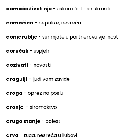
domaće životinje
- uskoro ćete se skrasiti
domaćica
- neprilike, nesreća
donje rublje
- sumnjate u partnerovu vjernost
doručak
- uspjeh
dozivati
- novosti
dragulji
- ljudi vam zavide
droga
- oprez na poslu
dronjci
- siromaštvo
drugo stanje
- bolest
drva
- tuga, nesreća u ljubavi