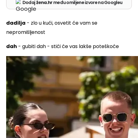
Dodaj
žena.hr
među omiljene izvore na Googleu
dadilja
- zlo u kući, osvetit će vam se
nepromišljenost
dah
- gubiti dah - stići će vas lakše poteškoće