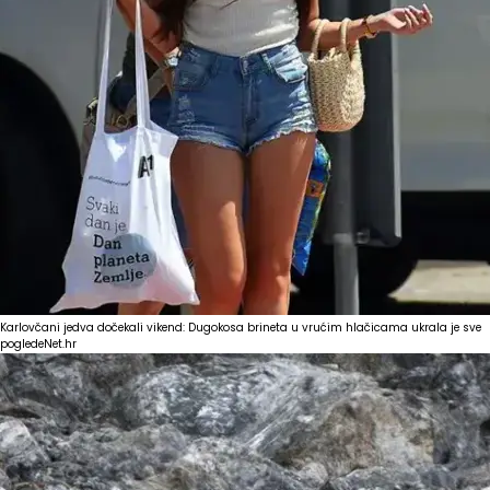
Karlovčani jedva dočekali vikend: Dugokosa brineta u vrućim hlačicama ukrala je sve
poglede
Net.hr