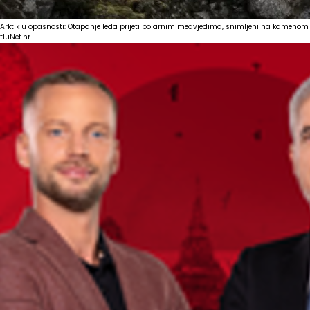
Arktik u opasnosti: Otapanje leda prijeti polarnim medvjedima, snimljeni na kamenom
tlu
Net.hr