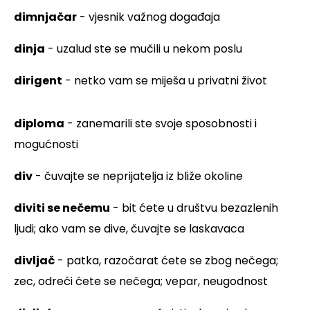
dimnjačar
- vjesnik važnog događaja
dinja
- uzalud ste se mučili u nekom poslu
dirigent
- netko vam se miješa u privatni život
diploma
- zanemarili ste svoje sposobnosti i
mogućnosti
div
- čuvajte se neprijatelja iz bliže okoline
diviti se nečemu
- bit ćete u društvu bezazlenih
ljudi; ako vam se dive, čuvajte se laskavaca
divljač
- patka, razočarat ćete se zbog nečega;
zec, odreći ćete se nečega; vepar, neugodnost