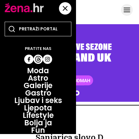
PRATITE NAS
Moda
Astro
Galerije
Gastro
Ljubav i seks
Ljepota
Lifestyle
ASTRO
Bolja ja
ASTRO
Fun
Sanjarica slovo D