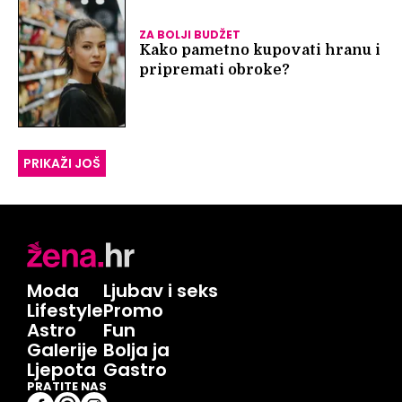
ZA BOLJI BUDŽET
Kako pametno kupovati hranu i
pripremati obroke?
PRIKAŽI JOŠ
Moda
Ljubav i seks
Lifestyle
Promo
Astro
Fun
Galerije
Bolja ja
Ljepota
Gastro
PRATITE NAS