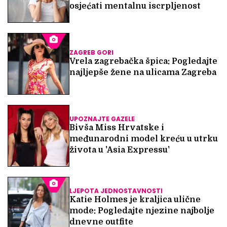
osjećati mentalnu iscrpljenost
ZAGREB GORI
Vrela zagrebačka špica: Pogledajte
najljepše žene na ulicama Zagreba
UPOZNAJTE GAZELE
Bivša Miss Hrvatske i
međunarodni model kreću u utrku
života u 'Asia Expressu'
LJEPOTA JEDNOSTAVNOSTI
Katie Holmes je kraljica ulične
mode: Pogledajte njezine najbolje
dnevne outfite