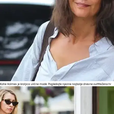
Katie Holmes je kraljica ulične mode: Pogledajte njezine najbolje dnevne outfite
Zena.hr