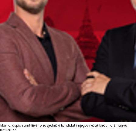
'Mama, uspio sam!' Bivši predsjednički kandidat i njegov nećak kreću na Zmajevu
rutu
RTL.hr