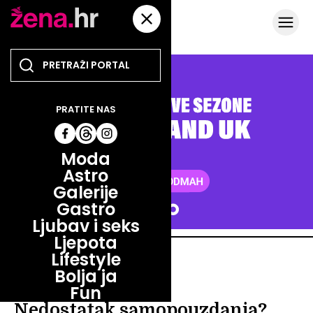
PRATITE NAS
Moda
Astro
Galerije
Gastro
Ljubav i seks
Ljepota
Lifestyle
LJUBAV I SEKS
Bolja ja
LJUBAV I SEKS
Fun
Nedostatak samopouzdanja?