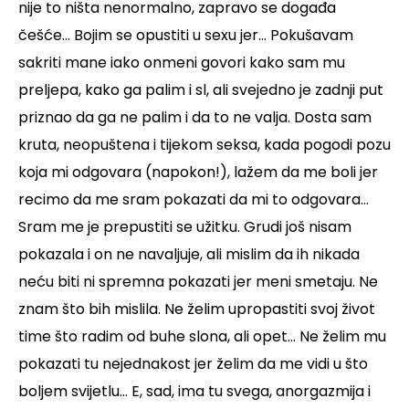
nije to ništa nenormalno, zapravo se događa
češće... Bojim se opustiti u sexu jer... Pokušavam
sakriti mane iako onmeni govori kako sam mu
preljepa, kako ga palim i sl, ali svejedno je zadnji put
priznao da ga ne palim i da to ne valja. Dosta sam
kruta, neopuštena i tijekom seksa, kada pogodi pozu
koja mi odgovara (napokon!), lažem da me boli jer
recimo da me sram pokazati da mi to odgovara...
Sram me je prepustiti se užitku. Grudi još nisam
pokazala i on ne navaljuje, ali mislim da ih nikada
neću biti ni spremna pokazati jer meni smetaju. Ne
znam što bih mislila. Ne želim upropastiti svoj život
time što radim od buhe slona, ali opet... Ne želim mu
pokazati tu nejednakost jer želim da me vidi u što
boljem svijetlu... E, sad, ima tu svega, anorgazmija i