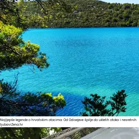
Najljepše legende o hrvatskim otocima: Od Odisejeve špilje do ukletih otoka i nesretnih
ljubavi
Zena.hr