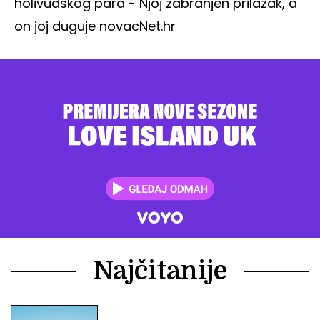
holivudskog para - Njoj zabranjen prilazak, a
on joj duguje novac
Net.hr
Najčitanije