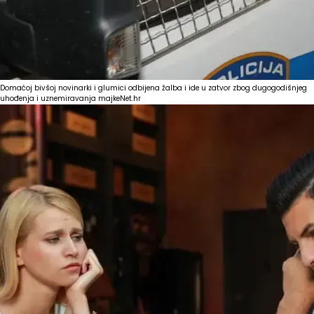
Domaćoj bivšoj novinarki i glumici odbijena žalba i ide u zatvor zbog dugogodišnjeg
uhođenja i uznemiravanja majke
Net.hr