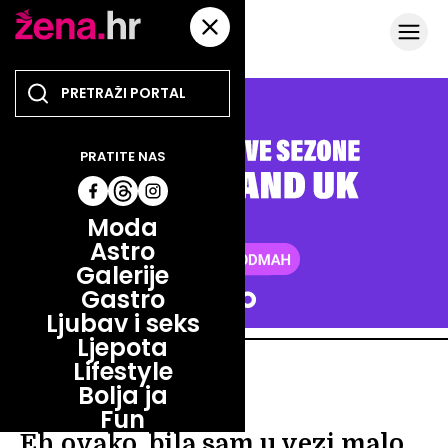
PRATITE NAS
Moda
Astro
Galerije
Gastro
Ljubav i seks
Ljepota
Lifestyle
LJUBAV I SEKS
Bolja ja
LJUBAV I SEKS
Fun
Eh ovako..bila sam u vezi malo