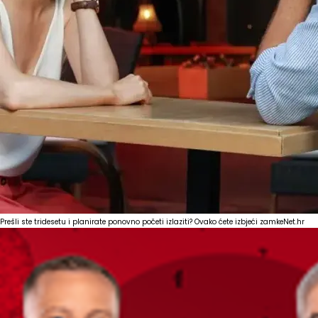
Prešli ste tridesetu i planirate ponovno početi izlaziti? Ovako ćete izbjeći zamke
Net.hr