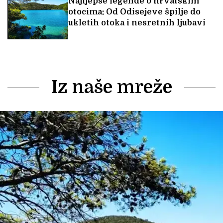
Najljepše legende o hrvatskim
otocima: Od Odisejeve špilje do
ukletih otoka i nesretnih ljubavi
Iz naše mreže