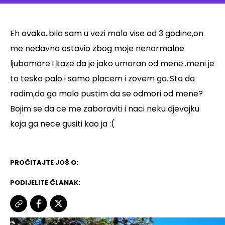
Eh ovako..bila sam u vezi malo vise od 3 godine,on
me nedavno ostavio zbog moje nenormalne
ljubomore i kaze da je jako umoran od mene..meni je
to tesko palo i samo placem i zovem ga..Sta da
radim,da ga malo pustim da se odmori od mene?
Bojim se da ce me zaboraviti i naci neku djevojku
koja ga nece gusiti kao ja :(
PROČITAJTE JOŠ O:
PODIJELITE ČLANAK: