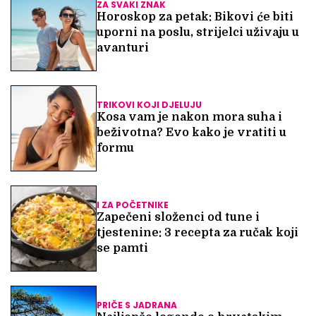
ZA SVAKI ZNAK
Horoskop za petak: Bikovi će biti
uporni na poslu, strijelci uživaju u
avanturi
TRIKOVI KOJI DJELUJU
Kosa vam je nakon mora suha i
beživotna? Evo kako je vratiti u
formu
I ZA POČETNIKE
Zapečeni složenci od tune i
tjestenine: 3 recepta za ručak koji
se pamti
PRIČE S JADRANA