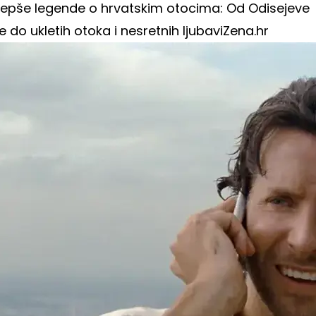
ljepše legende o hrvatskim otocima: Od Odisejeve
je do ukletih otoka i nesretnih ljubavi
Zena.hr