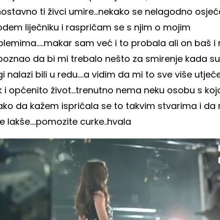
nostavno ti živci umire...nekako se nelagodno osje
odem liječniku i raspričam se s njim o mojim
lemima.....makar sam već i to probala ali on baš i 
poznao da bi mi trebalo nešto za smirenje kada su
i nalazi bili u redu....a vidim da mi to sve više utjeć
k i općenito život...trenutno nema neku osobu s ko
ako da kažem ispričala se to takvim stvarima i da
 lakše....pomozite curke..hvala