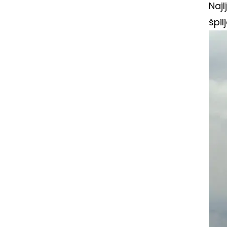
Naj
špil