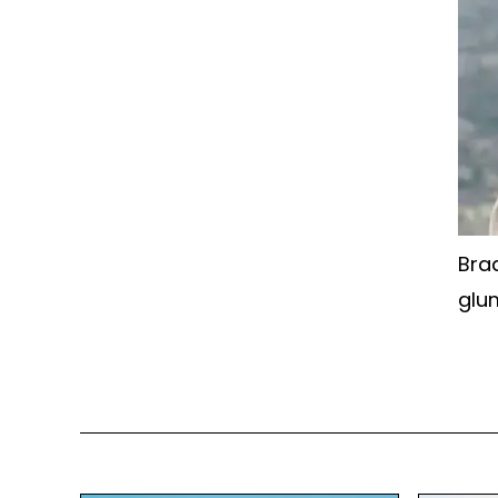
Bra
glu