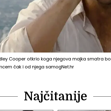
dley Cooper otkrio koga njegova majka smatra bo
mcem čak i od njega samog
Net.hr
Najčitanije