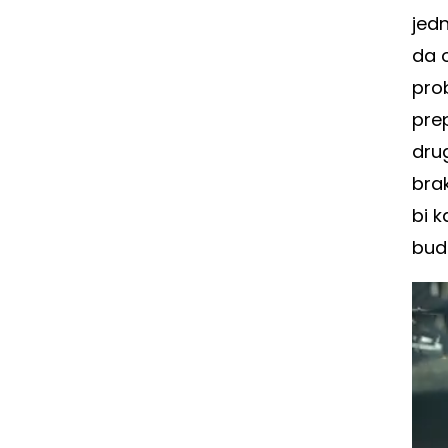
jed
da 
prob
pre
drug
bra
bi k
bude