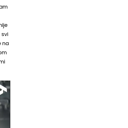
ćam
nije
 svi
e na
jom
 mi