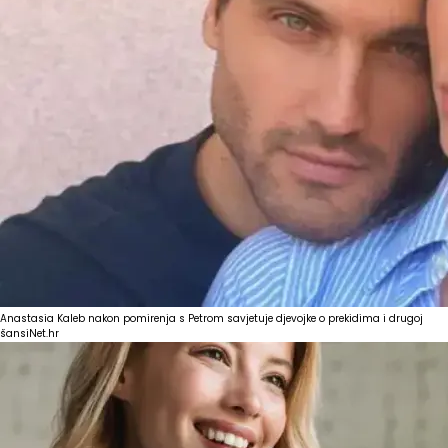
Anastasia Kaleb nakon pomirenja s Petrom savjetuje djevojke o prekidima i drugoj
šansi
Net.hr