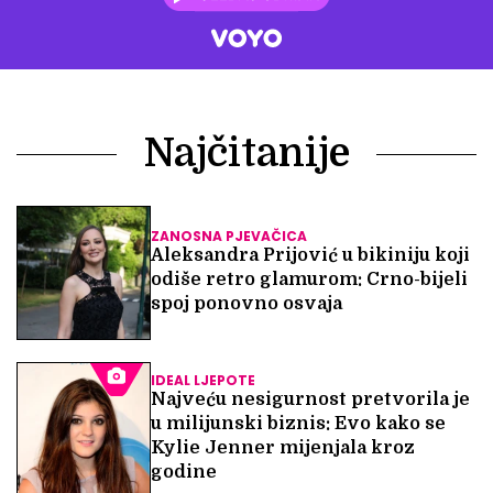
Najčitanije
ZANOSNA PJEVAČICA
Aleksandra Prijović u bikiniju koji
odiše retro glamurom: Crno-bijeli
spoj ponovno osvaja
IDEAL LJEPOTE
Najveću nesigurnost pretvorila je
u milijunski biznis: Evo kako se
Kylie Jenner mijenjala kroz
godine