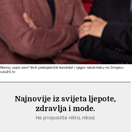
'Mama, uspio sam!' Bivši predsjednički kandidat i njegov nećak kreću na Zmajevu
rutu
RTL.hr
Najnovije iz svijeta ljepote,
zdravlja i mode.
Ne propustite ništa, nikad.