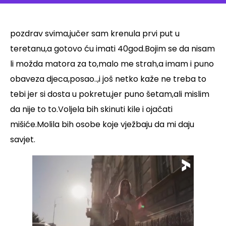
pozdrav svima,jučer sam krenula prvi put u
teretanu,a gotovo ću imati 40god.Bojim se da nisam
li možda matora za to,malo me strah,a imam i puno
obaveza djeca,posao..,i još netko kaže ne treba to
tebi jer si dosta u pokretu,jer puno šetam,ali mislim
da nije to to.Voljela bih skinuti kile i ojačati
mišiće.Molila bih osobe koje vježbaju da mi daju
savjet.