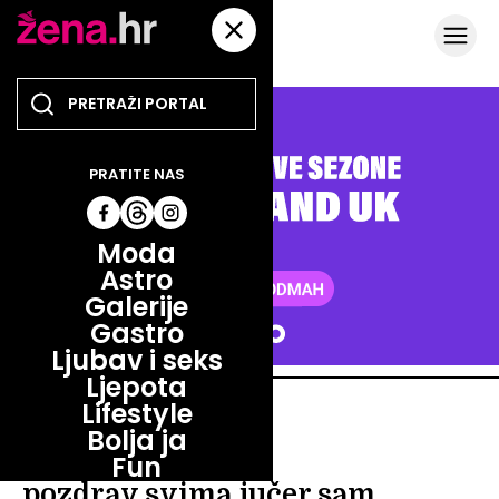
PRATITE NAS
Moda
Astro
Galerije
Gastro
Ljubav i seks
Ljepota
Lifestyle
FITNESS
Bolja ja
FITNESS
Fun
pozdrav svima,jučer sam