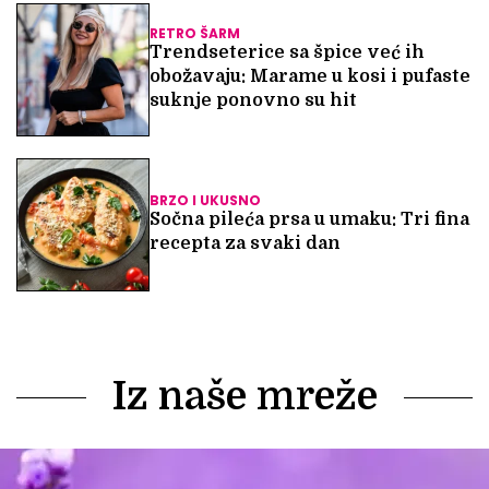
RETRO ŠARM
Trendseterice sa špice već ih
obožavaju: Marame u kosi i pufaste
suknje ponovno su hit
BRZO I UKUSNO
Sočna pileća prsa u umaku: Tri fina
recepta za svaki dan
Iz naše mreže