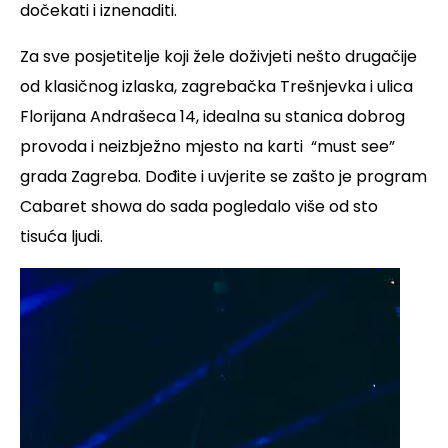
dočekati i iznenaditi.
Za sve posjetitelje koji žele doživjeti nešto drugačije
od klasičnog izlaska, zagrebačka Trešnjevka i ulica
Florijana Andrašeca 14, idealna su stanica dobrog
provoda i neizbježno mjesto na karti “must see”
grada Zagreba. Dođite i uvjerite se zašto je program
Cabaret showa do sada pogledalo više od sto
tisuća ljudi.