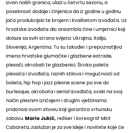
izvan naših granica, ulazi u četvrtu sezonu, a
posebnost dodaje i činjenica da iz godine u godinu
jača produkcijski te brojem i kvalitetom izvođača. Uz
hrvatske izvođače dio ansambla čine i umjetnici koji
dolaze sa svih strana svijeta: Ukrajina, Italija,
Slovenija, Argentina. Tu su također i prepoznatljiva
imena hrvatske glumačke i glazbene estrade,
plesači, akrobati te glazbenici. Široka paleta
plesača i izvođača, raznih stilova i mogućnosti od
baleta, hip hop i jazz plesne scene pa sve do
burlesque, akrobata i aerial izvođača, svaki na svoj
način plesnim izričajem i drugim vještinama
pridonosi ovom showu koji garantira vrhunsku
zabavu.
Mario Jukić,
režiser i koreograf Mint
Cabareta, zaslužan je za sve ideje i novitete koje će