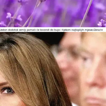
Jedan dodatak zemlji pomoći će lavandi da buja i tijekom najtoplijih mjeseci
Zena.hr