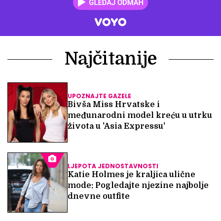
Najčitanije
UPOZNAJTE GAZELE
Bivša Miss Hrvatske i
međunarodni model kreću u utrku
života u 'Asia Expressu'
LJEPOTA JEDNOSTAVNOSTI
Katie Holmes je kraljica ulične
mode: Pogledajte njezine najbolje
dnevne outfite