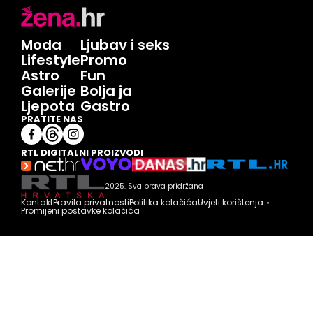
Moda
Ljubav i seks
Lifestyle
Promo
Astro
Fun
Galerije
Bolja ja
Ljepota
Gastro
PRATITE NAS
RTL DIGITALNI PROIZVODI
2025. Sva prava pridržana
Kontakt
Pravila privatnosti
Politika kolačića
Uvjeti korištenja
Promijeni postavke kolačića