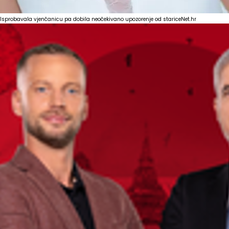
Isprobavala vjenčanicu pa dobila neočekivano upozorenje od starice
Net.hr