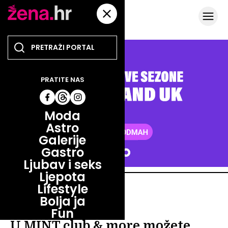
PRATITE NAS
Moda
Astro
Galerije
Gastro
Ljubav i seks
Ljepota
Lifestyle
PROMO
Bolja ja
NAJPOŽELJNIJA ADRESA
Fun
U MINT club & more možete