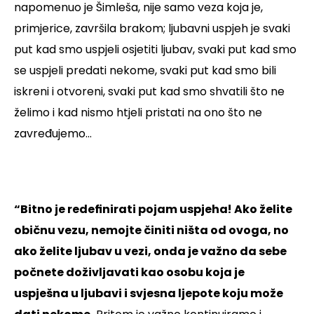
napomenuo je Šimleša, nije samo veza koja je,
primjerice, završila brakom; ljubavni uspjeh je svaki
put kad smo uspjeli osjetiti ljubav, svaki put kad smo
se uspjeli predati nekome, svaki put kad smo bili
iskreni i otvoreni, svaki put kad smo shvatili što ne
želimo i kad nismo htjeli pristati na ono što ne
zavređujemo…
“Bitno je redefinirati pojam uspjeha! Ako želite
običnu vezu, nemojte činiti ništa od ovoga, no
ako želite ljubav u vezi, onda je važno da sebe
počnete doživljavati kao osobu koja je
uspješna u ljubavi i svjesna ljepote koju može