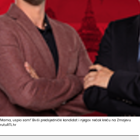
'Mama, uspio sam!' Bivši predsjednički kandidat i njegov nećak kreću na Zmajevu
rutu
RTL.hr