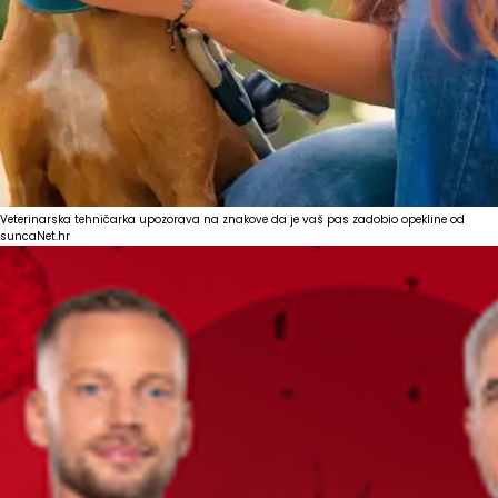
Veterinarska tehničarka upozorava na znakove da je vaš pas zadobio opekline od
sunca
Net.hr