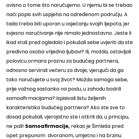
ovisno o tome što naručujemo. U njemu bi se trebao
naći popis svih uspjeha na određenom području. A
tada treba biti uporan u osjećanju svojih ljepota, jer
svjesno naručivanje nije nimalo jednostavno.
Jeste li
ikad stali pred ogledalo i pokušali sebe uvjeriti da ste
predivna osoba vrijedna ljubavi? Ili, možda, ostavljali
polovicu ormara praznu za budućeg partnera,
odnosno servirali večeru za dvoje, vjerujući da ga
tako naručujete u svoj život? Možda samoga sebe,
prije važnog sastanka na poslu, u zahodu bodrili
samoafirmacijama? Ispisivali listu željenih
karakteristika budućeg partnera? Ako ste sve to
dosad pokušali, vjerojatno ste i otkrili da, u principu,
ne pali!
Samoafirmacije,
rekao je Šimleša pred
opet prepunom dvoranom, umjetno i na brzinu