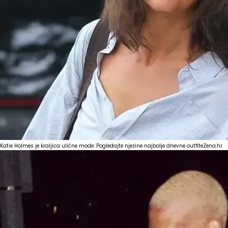
Katie Holmes je kraljica ulične mode: Pogledajte njezine najbolje dnevne outfite
Zena.hr