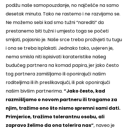
podižu naše samopouzdanje, no najčešće na samo
desetak minuta. Tako ne rastemo i ne razvijamo se.
Ne možemo sebi kad smo tužni “narediti” da
prestanemo biti tužni i umjesto toga se početi
smijati, pojasnio je. Naše srce treba proživjeti tu tugu
i ona se treba isplakati. Jednako tako, uvjeren je,
nema smisla niti ispisivati karateristike našeg
budućeg partnera na komad papira, jer jako često
tog partnera zamišljamo ili oponirajući našim
roditeljima ili ih preslikavajući, ili pak oponirajući
našim bivšim partnerima.
“Jako često, kad
razmišljamo o novom partneru ili tragamo za
njim, tražimo ono što nismo spremni sami dati.
Primjerice, tražimo tolerantnu osobu, ali
zapravo želimo da ona tolerira nas”
, naveo je