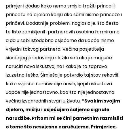
primjer i dodao kako nema smisla tražiti princa ili
princezu na bijelom konju ako sami nismo princeze i
prinčevi. Dodatni je problem, naglasio je, što često
te liste zamišljenih partnerovih osobina formiramo
a da u sebi istodobno osjećamo da uopće nismo
vrijedni takvog partnera.
Većina posjetitelja
sinoćnjeg predavanja složila se kako je moguće
naručiti nova iskustva, no i kako je to zapravo
izuzetno teško. Šimleša je potvrdio taj stav rekavši
kako svjesno naručivanje novih, lijepih iskustava
uopće nije jednostavno, kao što nije jednostavna
većina izvanrednih stvari u životu.
“Svakim svojim
djelom, mišlju i osjećajem šaljemo signale
narudžbe. Pritom mi se čini pametnim razmisliti
o tome što nesvjesno naručujemo. Primjerice,