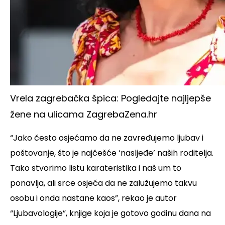
Vrela zagrebačka špica: Pogledajte najljepše
žene na ulicama Zagreba
Zena.hr
“Jako često osjećamo da ne zavređujemo ljubav i
poštovanje, što je najčešće ‘nasljeđe’ naših roditelja.
Tako stvorimo listu karateristika i naš um to
ponavlja, ali srce osjeća da ne zalužujemo takvu
osobu i onda nastane kaos”, rekao je autor
“Ljubavologije”, knjige koja je gotovo godinu dana na