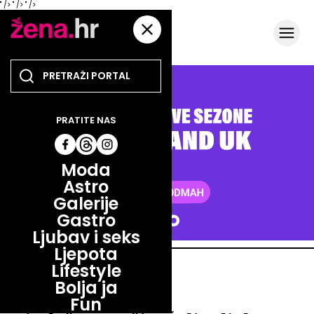
" />
" />
" />
PRATITE NAS
Moda
Astro
Galerije
Gastro
Ljubav i seks
Ljepota
Lifestyle
LJUBAV I SEKS
Bolja ja
LJUBAV I SEKS
Fun