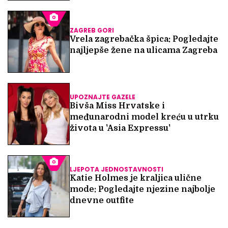
ZAGREB GORI
Vrela zagrebačka špica: Pogledajte
najljepše žene na ulicama Zagreba
UPOZNAJTE GAZELE
Bivša Miss Hrvatske i
međunarodni model kreću u utrku
života u 'Asia Expressu'
LJEPOTA JEDNOSTAVNOSTI
Katie Holmes je kraljica ulične
mode: Pogledajte njezine najbolje
dnevne outfite