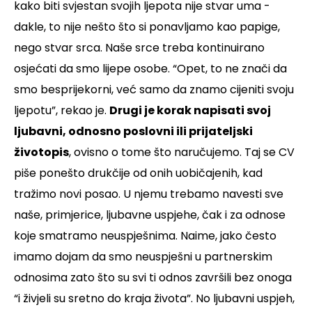
kako biti svjestan svojih ljepota nije stvar uma -
dakle, to nije nešto što si ponavljamo kao papige,
nego stvar srca. Naše srce treba kontinuirano
osjećati da smo lijepe osobe. “Opet, to ne znači da
smo besprijekorni, već samo da znamo cijeniti svoju
ljepotu”, rekao je.
Drugi je korak napisati svoj
ljubavni, odnosno poslovni ili prijateljski
životopis
, ovisno o tome što naručujemo. Taj se CV
piše ponešto drukčije od onih uobičajenih, kad
tražimo novi posao. U njemu trebamo navesti sve
naše, primjerice, ljubavne uspjehe, čak i za odnose
koje smatramo neuspješnima. Naime, jako često
imamo dojam da smo neuspješni u partnerskim
odnosima zato što su svi ti odnos završili bez onoga
“i živjeli su sretno do kraja života”. No ljubavni uspjeh,