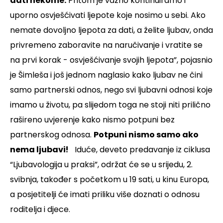
dati nekome.
Pritom je važno kontinuiramo i
uporno osvješćivati ljepote koje nosimo u sebi. Ako
nemate dovoljno ljepota za dati, a želite ljubav, onda
privremeno zaboravite na naručivanje i vratite se
na prvi korak - osvješćivanje svojih ljepota”, pojasnio
je Šimleša i još jednom naglasio kako ljubav ne čini
samo partnerski odnos, nego svi ljubavni odnosi koje
imamo u životu, pa slijedom toga ne stoji niti prilično
rašireno uvjerenje kako nismo potpuni bez
partnerskog odnosa.
Potpuni nismo samo ako
nema ljubavi!
Iduće, deveto predavanje iz ciklusa
“Ljubavologija u praksi”, održat će se u srijedu, 2.
svibnja, također s početkom u 19 sati, u kinu Europa,
a posjetitelji će imati priliku više doznati o odnosu
roditelja i djece.