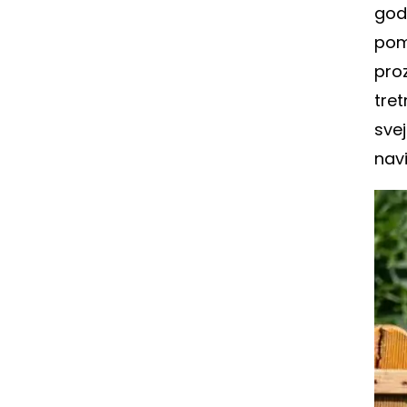
godi
pom
proz
tret
svej
navi