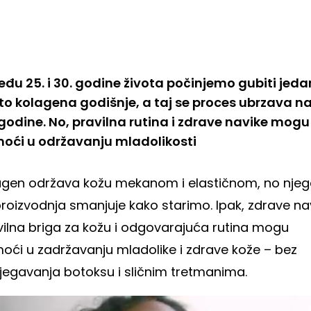
eđu 25. i 30. godine života počinjemo gubiti jeda
to kolagena godišnje, a taj se proces ubrzava n
 godine. No, pravilna rutina i zdrave navike mogu
oći u održavanju mladolikosti
agen održava kožu mekanom i elastičnom, no nje
roizvodnja smanjuje kako starimo. Ipak, zdrave na
vilna briga za kožu i odgovarajuća rutina mogu
oći u zadržavanju mladolike i zdrave kože – bez
bjegavanja botoksu i sličnim tretmanima.