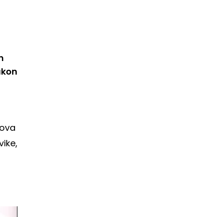
n
akon
gova
vike,