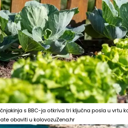
čnjakinja s BBC-ja otkriva tri ključna posla u vrtu k
ate obaviti u kolovozu
Zena.hr