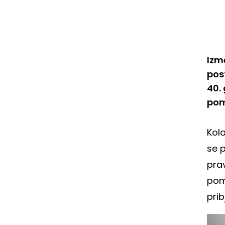
Izm
pos
40.
pom
Kol
se p
pra
pom
pri