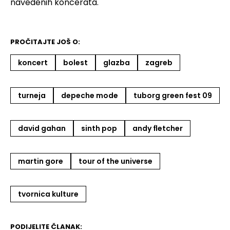
navedenih koncerata.
PROČITAJTE JOŠ O:
koncert
bolest
glazba
zagreb
turneja
depeche mode
tuborg green fest 09
david gahan
sinth pop
andy fletcher
martin gore
tour of the universe
tvornica kulture
PODIJELITE ČLANAK: