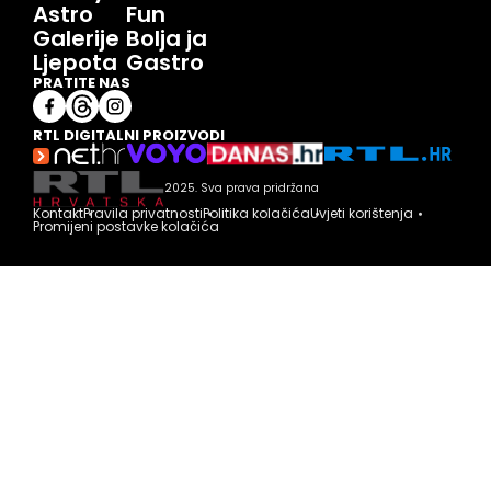
Astro
Fun
Galerije
Bolja ja
Ljepota
Gastro
PRATITE NAS
RTL DIGITALNI PROIZVODI
2025. Sva prava pridržana
Kontakt
Pravila privatnosti
Politika kolačića
Uvjeti korištenja
Promijeni postavke kolačića