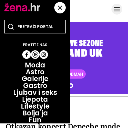
PRATITE NAS
Moda
Astro
Galerije
Gastro
Ljubav i seks
Ljepota
Lifestyle
ZABAVA
Bolja ja
ZABAVA
Fun
Otkazan koncert Depeche mode