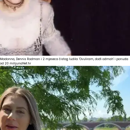
Madonna, Dennis Rodman i 2 mjeseca čistog ludila: 'Ovuliram, dođi odmah' i ponuda
od 20 milijuna
Net.hr