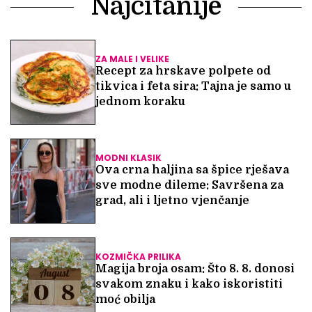
Najčitanije
ZA MALE I VELIKE
Recept za hrskave polpete od
tikvica i feta sira: Tajna je samo u
jednom koraku
MODNI KLASIK
Ova crna haljina sa špice rješava
sve modne dileme: Savršena za
grad, ali i ljetno vjenčanje
KOZMIČKA PRILIKA
Magija broja osam: Što 8. 8. donosi
svakom znaku i kako iskoristiti
moć obilja