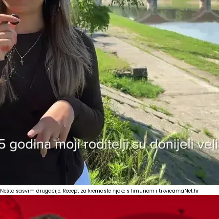
Nešto sasvim drugačije: Recept za kremaste njoke s limunom i tikvicama
Net.hr