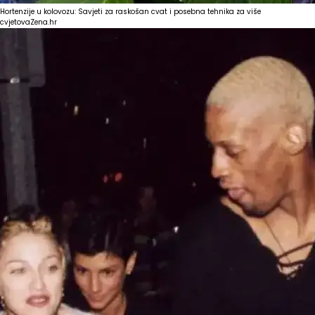
Hortenzije u kolovozu: Savjeti za raskošan cvat i posebna tehnika za više
cvjetova
Zena.hr