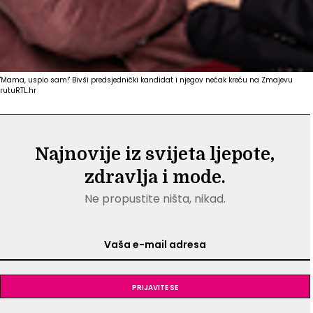
'Mama, uspio sam!' Bivši predsjednički kandidat i njegov nećak kreću na Zmajevu
rutu
RTL.hr
Najnovije iz svijeta ljepote,
zdravlja i mode.
Ne propustite ništa, nikad.
Prijavite se