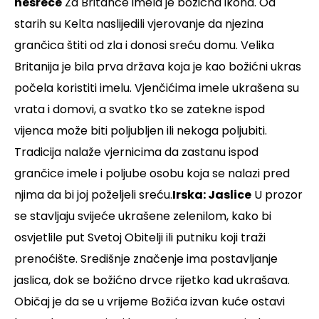
nesreće
Za Britance imela je božićna ikona. Od
starih su Kelta naslijedili vjerovanje da njezina
grančica štiti od zla i donosi sreću domu. Velika
Britanija je bila prva država koja je kao božićni ukras
počela koristiti imelu. Vjenčićima imele ukrašena su
vrata i domovi, a svatko tko se zatekne ispod
vijenca može biti poljubljen ili nekoga poljubiti.
Tradicija nalaže vjernicima da zastanu ispod
grančice imele i poljube osobu koja se nalazi pred
njima da bi joj poželjeli sreću.
Irska: Jaslice
U prozor
se stavljaju svijeće ukrašene zelenilom, kako bi
osvjetlile put Svetoj Obitelji ili putniku koji traži
prenoćište. Središnje značenje ima postavljanje
jaslica, dok se božićno drvce rijetko kad ukrašava.
Običaj je da se u vrijeme Božića izvan kuće ostavi