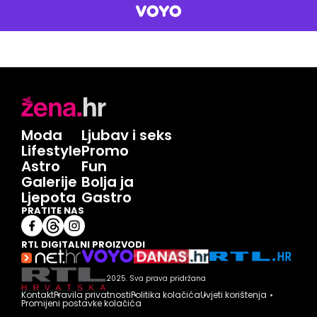
Moda
Ljubav i seks
Lifestyle
Promo
Astro
Fun
Galerije
Bolja ja
Ljepota
Gastro
PRATITE NAS
RTL DIGITALNI PROIZVODI
2025. Sva prava pridržana
Kontakt
Pravila privatnosti
Politika kolačića
Uvjeti korištenja
Promijeni postavke kolačića