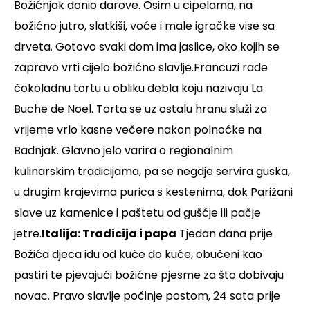
Božićnjak donio darove. Osim u cipelama, na
božićno jutro, slatkiši, voće i male igračke vise sa
drveta. Gotovo svaki dom ima jaslice, oko kojih se
zapravo vrti cijelo božićno slavlje.Francuzi rade
čokoladnu tortu u obliku debla koju nazivaju La
Buche de Noel. Torta se uz ostalu hranu služi za
vrijeme vrlo kasne večere nakon polnoćke na
Badnjak. Glavno jelo varira o regionalnim
kulinarskim tradicijama, pa se negdje servira guska,
u drugim krajevima purica s kestenima, dok Parižani
slave uz kamenice i paštetu od gušćje ili pačje
jetre.
Italija: Tradicija i papa
Tjedan dana prije
Božića djeca idu od kuće do kuće, obučeni kao
pastiri te pjevajući božićne pjesme za što dobivaju
novac. Pravo slavlje počinje postom, 24 sata prije