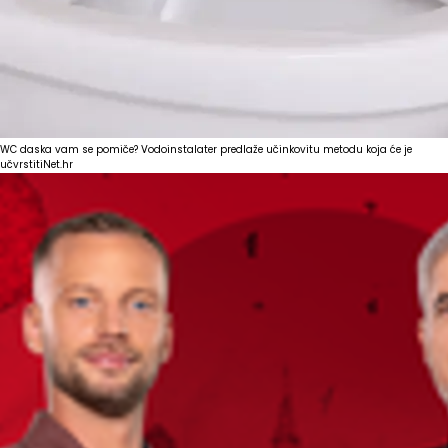
WC daska vam se pomiče? Vodoinstalater predlaže učinkovitu metodu koja će je
učvrstiti
Net.hr