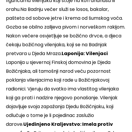
figuricama vilenjaka koji stoje na kori ananasa ili
orahu.Na Badnju večer služi se losos, bakalar,
pašteta od sobove jetre i krema od šumskog voća.
Gozba se obilno zalijeva pivom i norveškom rakijom.
Nakon večere osvjetljuje se božićno drvce, a djeca
čekaju božićnog vilenjaka, koji se na Badnjak
pretvara u Djeda Mraza.
Laponija: Vilenjaci
Laponija u sjevernoj Finskoj domovina je Djeda
Božićnjaka, ali tamošnji narod veću pozornost
poklanja vilenjacima koji rade u Božićnjakovoj
radionici. Vjeruju da svatko ima vlastitog vilenjaka
koji ga prati i nadzire njegovo ponašanje. Vilenjak
dojavljuje svoja zapažanja Djedu Božićnjaku, koji
odlučuje o tome je li pojedinac zaslužio
darove.
Ujedinjeno Kraljevstvo: Imela protiv