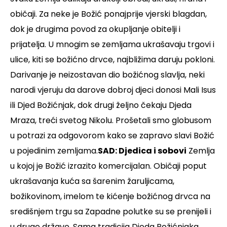
običaji. Za neke je Božić ponajprije vjerski blagdan,
dok je drugima povod za okupljanje obitelji i
prijatelja. U mnogim se zemljama ukrašavaju trgovi i
ulice, kiti se božićno drvce, najbližima daruju pokloni.
Darivanje je neizostavan dio božićnog slavlja, neki
narodi vjeruju da darove dobroj djeci donosi Mali Isus
ili Djed Božićnjak, dok drugi željno čekaju Djeda
Mraza, treći svetog Nikolu. Prošetali smo globusom
u potrazi za odgovorom kako se zapravo slavi Božić
u pojedinim zemljama.
SAD: Djedica i sobovi
Zemlja
u kojoj je Božić izrazito komercijalan. Običaji poput
ukrašavanja kuća sa šarenim žaruljicama,
božikovinom, imelom te kićenje božićnog drvca na
središnjem trgu sa Zapadne polutke su se prenijeli i
u druge države. Sama tradicija Djeda Božićnjaka,