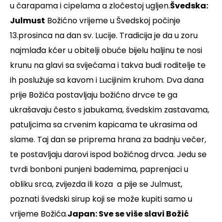
u čarapama i cipelama a zločestoj ugljen.
Švedska:
Julmust
Božićno vrijeme u Švedskoj počinje
13.prosinca na dan sv. Lucije. Tradicija je da u zoru
najmlađa kćer u obitelji obuće bijelu haljinu te nosi
krunu na glavi sa svijećama i takva budi roditelje te
ih poslužuje sa kavom i Lucijinim kruhom. Dva dana
prije Božića postavljaju božićno drvce te ga
ukrašavaju često s jabukama, švedskim zastavama,
patuljcima sa crvenim kapicama te ukrasima od
slame. Taj dan se priprema hrana za badnju večer,
te postavljaju darovi ispod božićnog drvca. Jedu se
tvrdi bonboni punjeni bademima, paprenjaci u
obliku srca, zvijezda ili koza a pije se Julmust,
poznati švedski sirup koji se može kupiti samo u
vrijeme Božića.
Japan: Sve se više slavi Božić