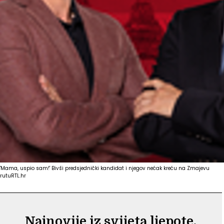
'Mama, uspio sam!' Bivši predsjednički kandidat i njegov nećak kreću na Zmajevu
rutu
RTL.hr
Najnovije iz svijeta ljepote,