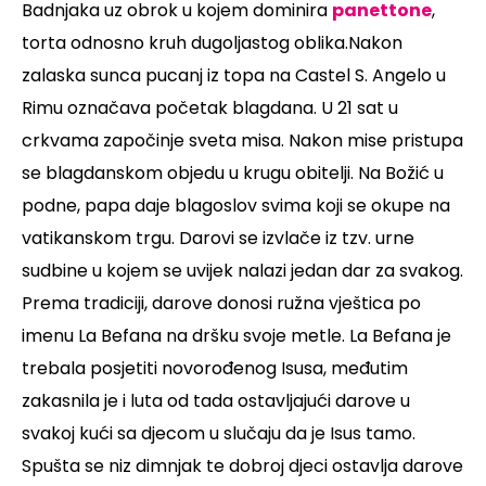
Badnjaka uz obrok u kojem dominira
panettone
,
torta odnosno kruh dugoljastog oblika.Nakon
zalaska sunca pucanj iz topa na Castel S. Angelo u
Rimu označava početak blagdana. U 21 sat u
crkvama započinje sveta misa. Nakon mise pristupa
se blagdanskom objedu u krugu obitelji. Na Božić u
podne, papa daje blagoslov svima koji se okupe na
vatikanskom trgu. Darovi se izvlače iz tzv. urne
sudbine u kojem se uvijek nalazi jedan dar za svakog.
Prema tradiciji, darove donosi ružna vještica po
imenu La Befana na dršku svoje metle. La Befana je
trebala posjetiti novorođenog Isusa, međutim
zakasnila je i luta od tada ostavljajući darove u
svakoj kući sa djecom u slučaju da je Isus tamo.
Spušta se niz dimnjak te dobroj djeci ostavlja darove