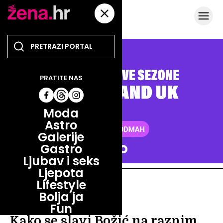
PRATITE NAS
Moda
Astro
Galerije
Gastro
Ljubav i seks
Ljepota
Lifestyle
ZABAVA
Bolja ja
ZABAVA
Fun
Kako se slavi Božić na raznim