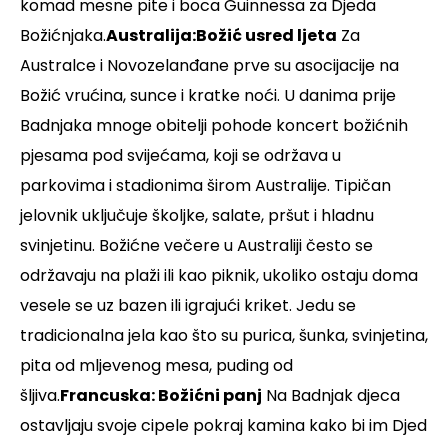
komad mesne pite i boca Guinnessa za Djeda
Božićnjaka.
Australija:Božić usred ljeta
Za
Australce i Novozelanđane prve su asocijacije na
Božić vrućina, sunce i kratke noći. U danima prije
Badnjaka mnoge obitelji pohode koncert božićnih
pjesama pod svijećama, koji se održava u
parkovima i stadionima širom Australije. Tipičan
jelovnik uključuje školjke, salate, pršut i hladnu
svinjetinu. Božićne večere u Australiji često se
održavaju na plaži ili kao piknik, ukoliko ostaju doma
vesele se uz bazen ili igrajući kriket. Jedu se
tradicionalna jela kao što su purica, šunka, svinjetina,
pita od mljevenog mesa, puding od
šljiva.
Francuska: Božićni panj
Na Badnjak djeca
ostavljaju svoje cipele pokraj kamina kako bi im Djed