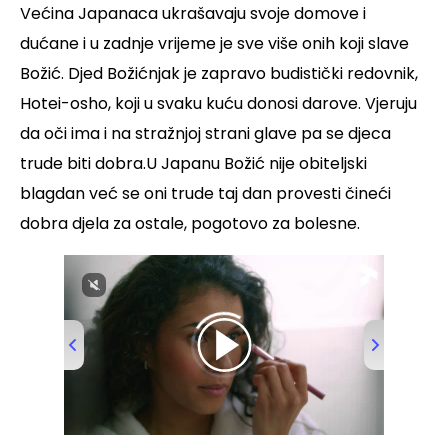
Većina Japanaca ukrašavaju svoje domove i
dućane i u zadnje vrijeme je sve više onih koji slave
Božić. Djed Božićnjak je zapravo budistički redovnik,
Hotei-osho, koji u svaku kuću donosi darove. Vjeruju
da oči ima i na stražnjoj strani glave pa se djeca
trude biti dobra.U Japanu Božić nije obiteljski
blagdan već se oni trude taj dan provesti čineći
dobra djela za ostale, pogotovo za bolesne.
00:00
/
01:11