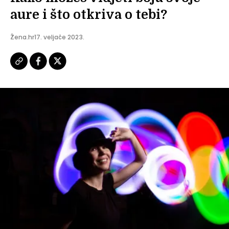
aure i što otkriva o tebi?
Žena.hr
17. veljače 2023.