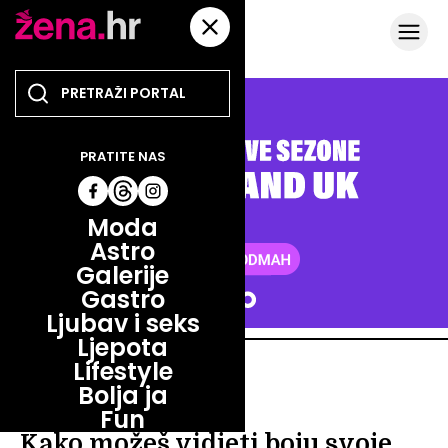
PRATITE NAS
Moda
Astro
Galerije
Gastro
Ljubav i seks
Ljepota
Lifestyle
LIFESTYLE
Bolja ja
ENERGIJA OKO NAS
Fun
Kako možeš vidjeti boju svoje