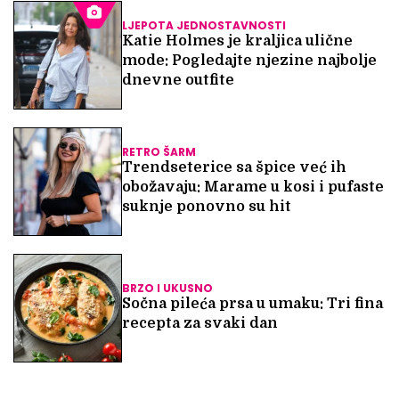
LJEPOTA JEDNOSTAVNOSTI
Katie Holmes je kraljica ulične
mode: Pogledajte njezine najbolje
dnevne outfite
RETRO ŠARM
Trendseterice sa špice već ih
obožavaju: Marame u kosi i pufaste
suknje ponovno su hit
BRZO I UKUSNO
Sočna pileća prsa u umaku: Tri fina
recepta za svaki dan