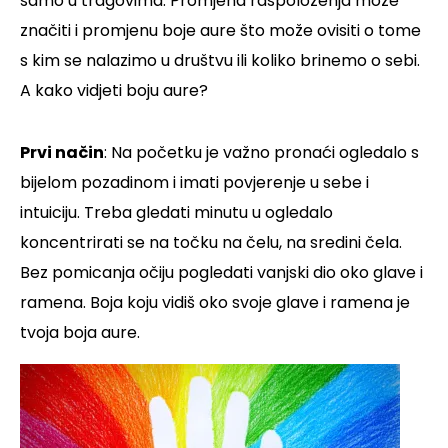
samo u tragovima. Promjena raspoloženja može
značiti i promjenu boje aure što može ovisiti o tome
s kim se nalazimo u društvu ili koliko brinemo o sebi.
A kako vidjeti boju aure?
Prvi način
: Na početku je važno pronaći ogledalo s
bijelom pozadinom i imati povjerenje u sebe i
intuiciju. Treba gledati minutu u ogledalo
koncentrirati se na točku na čelu, na sredini čela.
Bez pomicanja očiju pogledati vanjski dio oko glave i
ramena. Boja koju vidiš oko svoje glave i ramena je
tvoja boja aure.