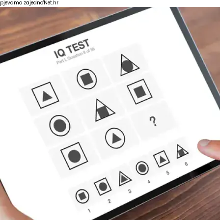
pjevamo zajedno'
Net.hr