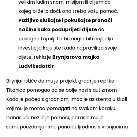
velikim ludim snom, misijom ili ciljem do
kojeg bi želio doći, ono treba vašu pomoć.
Pažljivo slušajte i pokušajte pronaći
načine kako poduprijeti dijete
da
postigne taj cilj. To bi mogla biti najbolja
investicija koju ste ikada napravili za svoje
dijete, rekla je
Brynjarova majka
Ludviksdottir
.
Brynjar ističe da mu je projekt gradnje replike
Titanica pomogao da se bolje nosi s autizmom.
Kada je počeo s gradnjom, imao je asistenta u školi
koji mu je morao pomagati na svakom koraku.
Danas uči bez ičije pomoći, poraslo mu je
samopouzdanje i ima puno bolji odnos s vršnjacima.