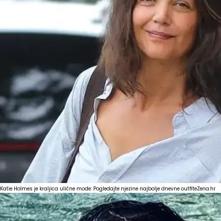
Katie Holmes je kraljica ulične mode: Pogledajte njezine najbolje dnevne outfite
Zena.hr