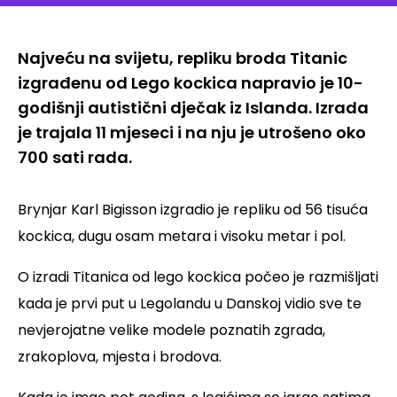
Najveću na svijetu, repliku broda Titanic
izgrađenu od Lego kockica napravio je 10-
godišnji autistični dječak iz Islanda. Izrada
je trajala 11 mjeseci i na nju je utrošeno oko
700 sati rada.
Brynjar Karl Bigisson izgradio je repliku od 56 tisuća
kockica, dugu osam metara i visoku metar i pol.
O izradi Titanica od lego kockica počeo je razmišljati
kada je prvi put u Legolandu u Danskoj vidio sve te
nevjerojatne velike modele poznatih zgrada,
zrakoplova, mjesta i brodova.