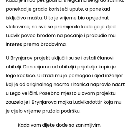
Kada je imao pet godina, s legićima se igrao satima,
ponekad je gradio koristeći upute, a ponekad
isključivo maštu. U to je vrijeme bio opsjednut
vlakovima, no sve se promijenilo kada ga je djed
Ludvik poveo brodom na pecanje i probudio mu
interes prema brodovima.
U Brynjarov projekt uključili su se i ostali članovi
obitelji. Donacijama od obitelji i prijatelja kupio je
lego kockice. U izradi mu je pomogao i djed inženjer
koji je od originalnog nacrta Titanica napravio nacrt
u Lego veličini. Posebno mjesto u ovom projektu
zauzela je i Brynjarova majka Ludviksdottir koja mu
je cijelo vrijeme pružala podršku.
Kada vam dijete dođe sa zanimljivim,