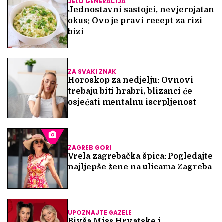
JELO GENERACIJA
Jednostavni sastojci, nevjerojatan
okus: Ovo je pravi recept za rizi
bizi
ZA SVAKI ZNAK
Horoskop za nedjelju: Ovnovi
trebaju biti hrabri, blizanci će
osjećati mentalnu iscrpljenost
ZAGREB GORI
Vrela zagrebačka špica: Pogledajte
najljepše žene na ulicama Zagreba
UPOZNAJTE GAZELE
Bivša Miss Hrvatske i