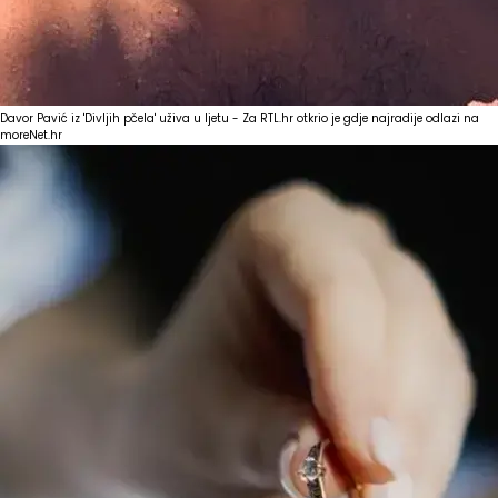
Davor Pavić iz 'Divljih pčela' uživa u ljetu - Za RTL.hr otkrio je gdje najradije odlazi na
more
Net.hr