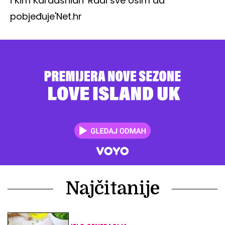
i Kim Kardashian 'Radi sve osim da
pobjeđuje'
Net.hr
Najčitanije