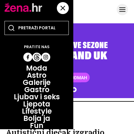
PRATITE NAS
Moda
Astro
Galerije
Gastro
Ljubav i seks
Ljepota
Lifestyle
TRUDNOĆA I MAJČINSTVO
Bolja ja
TRUDNOĆA I MAJČINSTVO
Fun
Autistični dječak izgradio