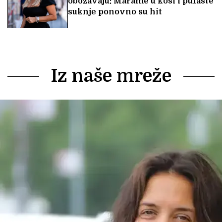
obožavaju: Marame u kosi i pufaste
suknje ponovno su hit
Iz naše mreže