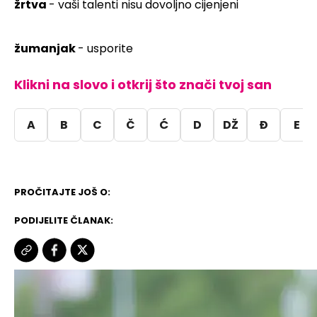
žrtva
- vaši talenti nisu dovoljno cijenjeni
žumanjak
- usporite
Klikni na slovo i otkrij što znači tvoj san
A
B
C
Č
Ć
D
DŽ
Đ
E
PROČITAJTE JOŠ O:
PODIJELITE ČLANAK: