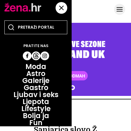
PRATITE NAS
Moda
Astro
Galerije
Gastro
Ljubav i seks
Ljepota
Lifestyle
ASTRO
Bolja ja
ASTRO
Fun
Sanjarica slovo Ž