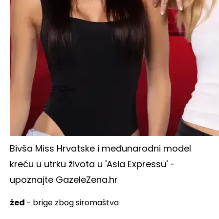
Bivša Miss Hrvatske i međunarodni model
kreću u utrku života u 'Asia Expressu' -
upoznajte Gazele
Zena.hr
žeđ
- brige zbog siromaštva