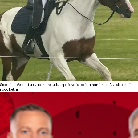
Srce joj može stati u svakom trenutku, spašava je obična namirnica: 'Uvijek postoji
nada'
Net.hr