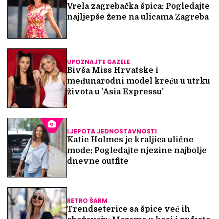
Vrela zagrebačka špica: Pogledajte
najljepše žene na ulicama Zagreba
UPOZNAJTE GAZELE
Bivša Miss Hrvatske i
međunarodni model kreću u utrku
života u 'Asia Expressu'
LJEPOTA JEDNOSTAVNOSTI
Katie Holmes je kraljica ulične
mode: Pogledajte njezine najbolje
dnevne outfite
RETRO ŠARM
Trendseterice sa špice već ih