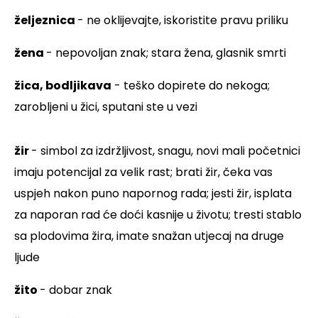
željeznica
- ne oklijevajte, iskoristite pravu priliku
žena
- nepovoljan znak; stara žena, glasnik smrti
žica, bodljikava
- teško dopirete do nekoga;
zarobljeni u žici, sputani ste u vezi
žir
- simbol za izdržljivost, snagu, novi mali početnici
imaju potencijal za velik rast; brati žir, čeka vas
uspjeh nakon puno napornog rada; jesti žir, isplata
za naporan rad će doći kasnije u životu; tresti stablo
sa plodovima žira, imate snažan utjecaj na druge
ljude
žito
- dobar znak