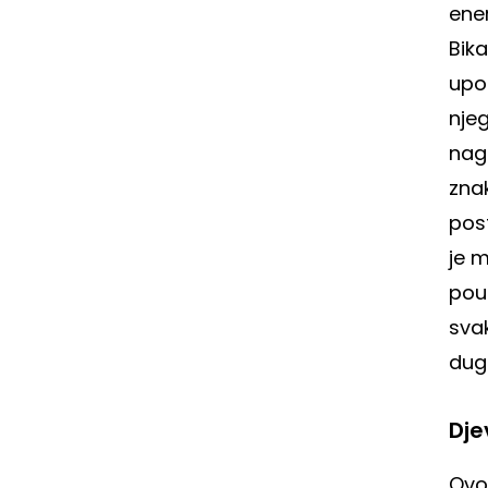
ener
Bika
upor
njeg
nag
znak
post
je m
pou
sva
dug
Dje
Ovo