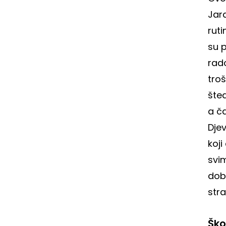
Jara
ruti
su p
rad
troš
šte
a ča
Djev
koji
svi
dobi
str
Ško