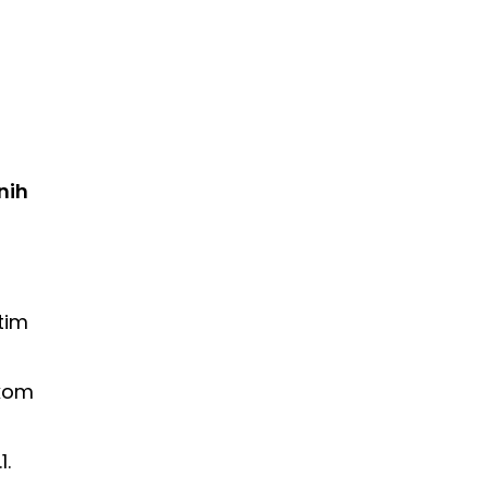
nih
h
 tim
skom
1.