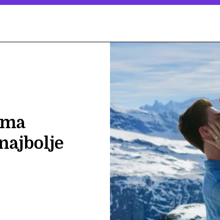
ima
najbolje