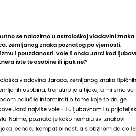
nutno se nalazimo u astrološkoj vladavini znaka
ca, zemljanog znaka poznatog po vjernosti,
lizmu i pouzdanosti. Vole li onda Jarci kod ljubav
nera iste te osobine ili ipak ne?
rološka vladavina Jaraca, zemljanog znaka tipični
emljenih osobina, trenutno je u tijeku, a mi smo se
odom odlučile informirati o tome koje to druge
ove Jarci najviše vole - i u ljubavnom i u prijatelj
slu. Naime, poznato je kako nemaju svi znakovi
jaka jednaku kompatibilnost, a s obzirom da do 19.