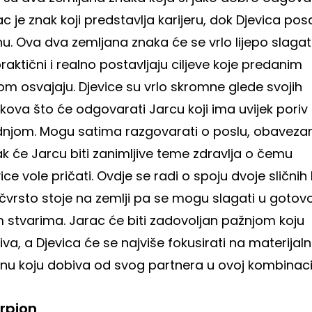
c je znak koji predstavlja karijeru, dok Djevica pos
nu. Ova dva zemljana znaka će se vrlo lijepo slagati
raktični i realno postavljaju ciljeve koje predanim
om osvajaju. Djevice su vrlo skromne glede svojih
kova što će odgovarati Jarcu koji ima uvijek poriv
dnjom. Mogu satima razgovarati o poslu, obaveza
k će Jarcu biti zanimljive teme zdravlja o čemu
ice vole pričati. Ovdje se radi o spoju dvoje sličnih 
 čvrsto stoje na zemlji pa se mogu slagati u gotov
m stvarima. Jarac će biti zadovoljan pažnjom koju
va, a Djevica će se najviše fokusirati na materijal
anu koju dobiva od svog partnera u ovoj kombinacij
rpion