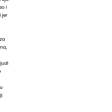
ao i
 jer
 za
ma,
ljudi
o
nu
i.