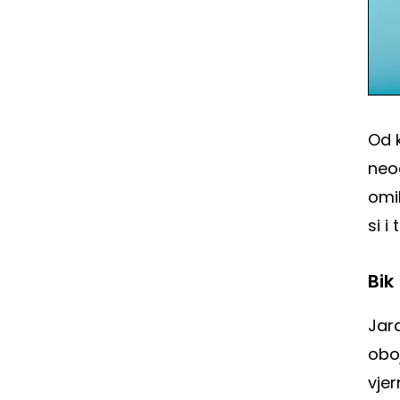
Od 
neoč
omi
si i
Bik
Jar
obo
vjer