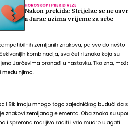
HOROSKOP I PREKID VEZE
Nakon prekida: Strijelac se ne osvr
a Jarac uzima vrijeme za sebe
kompatibilnih zemljanih znakova, pa sve do nešto
ekivanijih kombinacija, sva četiri znaka koja su
ljena Jarčevima pronađi u nastavku. Tko zna, mo
 ti među njima.
ac i Bik imaju mnogo toga zajedničkog budući da 
je znakovi zemljanog elementa. Oba znaka su upo
na i spremna marljivo raditi i vrlo mudro ulagati