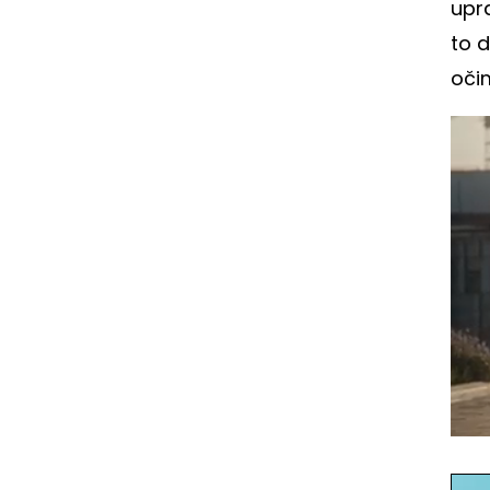
upr
to 
očim