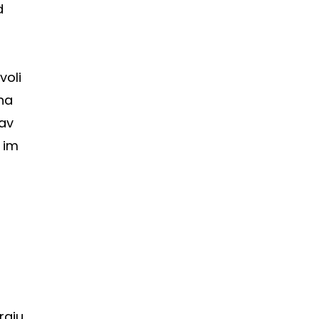
d
voli
na
bav
t im
aju.