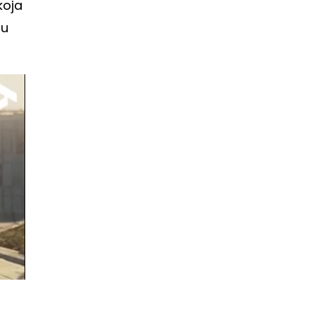
koja
 u