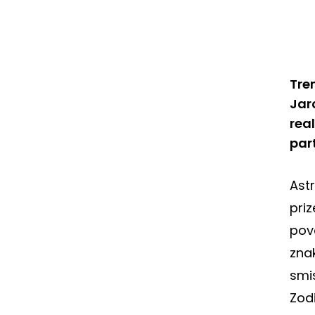
Tre
Jar
rea
part
Ast
priz
pov
znak
smi
Zodi