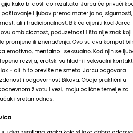
giju kako bi došli do rezultata. Jarca će privući ko
 poštovanje i ljubav prema materijalnoj sigurnosti,
nost, ali i tradicionalnost. Bik će cijeniti kod Jarca
ovu ambicioznost, poduzetnost i što nije znak koji 
le promjene ili iznenađenja. Ovo su dva kompatibil
a emotivno, mentalno i seksualno. Kod njih se lju
epeno razvija, erotski su hladni i seksualni kontak
lak - ali ih to previše ne smeta. Jarcu odgovara
zdanost i odgovornost Bikova. Oboje praktični u
kodnevnom životu i vezi, imaju odlične temelje za
ačak i sretan odnos.
vica
 su dva zemljana znaka koja si jako dobro odgovar