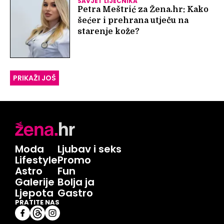
SAVJET LIJEČNIKA
Petra Meštrić za Žena.hr: Kako
šećer i prehrana utječu na
starenje kože?
PRIKAŽI JOŠ
Moda
Ljubav i seks
Lifestyle
Promo
Astro
Fun
Galerije
Bolja ja
Ljepota
Gastro
PRATITE NAS