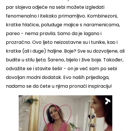
par slojeva odjeće na sebi možete izgledati
fenomenalno i itekako primamljivo. Kombinezoni,
kratke hlačice, poluduge majice s naramenicama,
pareo - nema pravila. Samo da je lagano i
prozračno. Ovo ljeto neizostavne su i tunike, kao i
kratke (ali i duge) haljine. Boje? Sve su dozvoljene, ali
budite u stilu ljeta. Šareno, bijelo i žive boje. Također,
odvažite se i stavite šešir - on je već sam po sebi
dovoljan modni dodatak. Evo naših prijedloga,
nadamo se da ćete u njima pronaći inspiraciju!