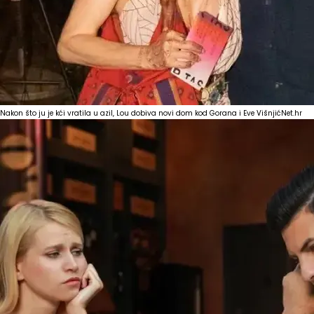
Nakon što ju je kći vratila u azil, Lou dobiva novi dom kod Gorana i Eve Višnjić
Net.hr