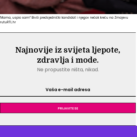
'Mama, uspio sam!' Bivši predsjednički kandidat i njegov nećak kreću na Zmajevu
rutu
RTL.hr
Najnovije iz svijeta ljepote,
zdravlja i mode.
Ne propustite ništa, nikad.
Prijavite se