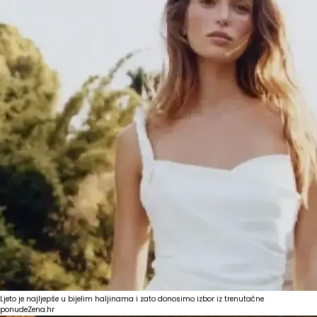
Ljeto je najljepše u bijelim haljinama i zato donosimo izbor iz trenutačne
ponude
Zena.hr