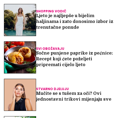
SHOPPING VODIČ
Ljeto je najljepše u bijelim
haljinama i zato donosimo izbor iz
trenutačne ponude
SVI OBOŽAVAJU
Sočne punjene paprike iz pećnice:
Recept koji ćete poželjeti
pripremati cijelo ljeto
STVARNO DJELUJU
Mučite se s tušem za oči? Ovi
jednostavni trikovi mijenjaju sve