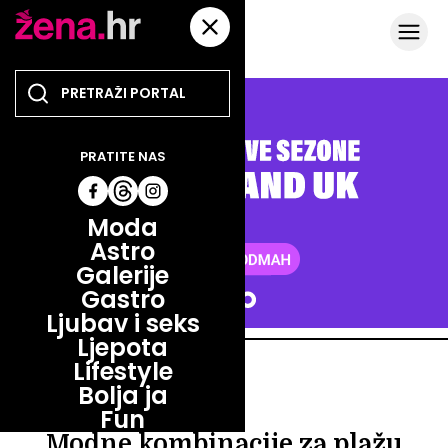
PRATITE NAS
Moda
Astro
Galerije
Gastro
Ljubav i seks
Ljepota
Lifestyle
MODA
Bolja ja
MODA
Fun
Modne kombinacije za plažu