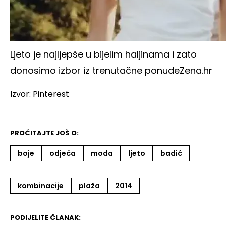
Ljeto je najljepše u bijelim haljinama i zato
donosimo izbor iz trenutačne ponude
Zena.hr
Izvor: Pinterest
PROČITAJTE JOŠ O:
boje
odjeća
moda
ljeto
badić
kombinacije
plaža
2014
PODIJELITE ČLANAK: