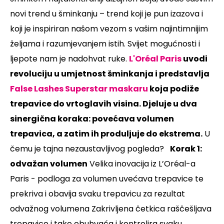
novi trend u šminkanju – trend koji je pun izazova i
koji je inspiriran našom vezom s vašim najintimnijim
željama i razumjevanjem istih. Svijet moguc´nosti i
ljepote nam je nadohvat ruke.
L'Oréal Paris
uvodi
revoluciju u umjetnost šminkanja i
predstavlja
False Lashes Superstar maskaru
koja podiže
trepavice do vrtoglavih visina. Djeluje u dva
sinergična koraka: povećava volumen
trepavica, a zatim ih produljuje do ekstrema.
U
čemu je tajna nezaustavljivog pogleda?
Korak 1:
odvažan volumen
Velika inovacija iz L’Oréal-a
Paris - podloga za volumen uvec´ava trepavice te
prekriva i obavija svaku trepavicu za rezultat
odvažnog volumena Zakrivljena cˇetkica rašcˇešljava
trepavice i tako obuhvac´a i kontrolira svaku