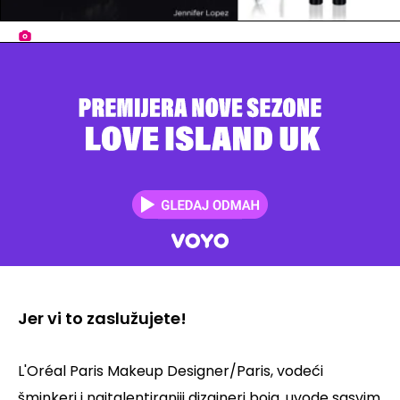
Jer vi to zaslužujete!
L'Oréal Paris Makeup Designer/Paris, vodec´i
šminkeri i najtalentiraniji dizajneri boja, uvode sasvim