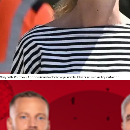
Gwyneth Paltrow i Ariana Grande obožavaju model hlača za svaku figuru
Net.hr