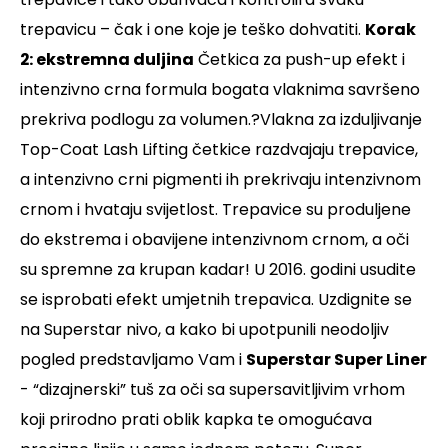
trepavicu – cˇak i one koje je teško dohvatiti.
Korak
2: ekstremna duljina
Cˇetkica za push-up efekt i
intenzivno crna formula bogata vlaknima savršeno
prekriva podlogu za volumen.?Vlakna za izduljivanje
Top-Coat Lash Lifting cˇetkice razdvajaju trepavice,
a intenzivno crni pigmenti ih prekrivaju intenzivnom
crnom i hvataju svijetlost. Trepavice su produljene
do ekstrema i obavijene intenzivnom crnom, a ocˇi
su spremne za krupan kadar!
U 2016. godini usudite
se isprobati efekt umjetnih trepavica. Uzdignite se
na Superstar nivo, a kako bi upotpunili neodoljiv
pogled predstavljamo Vam i
Superstar Super Liner
- “dizajnerski” tuš za oči sa supersavitljivim vrhom
koji prirodno prati oblik kapka te omogućava