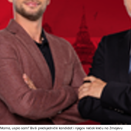
'Mama, uspio sam!' Bivši predsjednički kandidat i njegov nećak kreću na Zmajevu