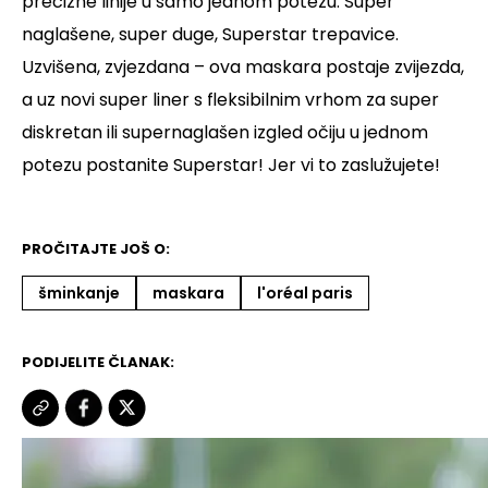
precizne linije u samo jednom potezu.
Super
naglašene, super duge, Superstar trepavice.
Uzvišena, zvjezdana – ova maskara postaje zvijezda,
a uz novi super liner s fleksibilnim vrhom za super
diskretan ili supernaglašen izgled očiju u jednom
potezu postanite Superstar!
Jer vi to zaslužujete!
PROČITAJTE JOŠ O:
šminkanje
maskara
l'oréal paris
PODIJELITE ČLANAK: