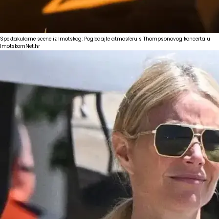
Spektakularne scene iz Imotskog: Pogledajte atmosferu s Thompsonovog koncerta u
Imotskom
Net.hr