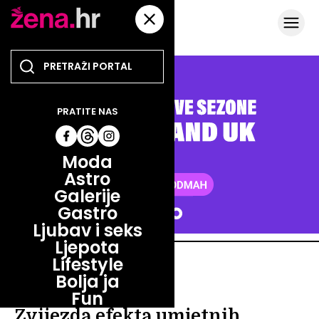
PRATITE NAS
Moda
Astro
Galerije
Gastro
Ljubav i seks
Ljepota
Lifestyle
LJEPOTA
Bolja ja
LJEPOTA
Fun
Zvijezda efekta umjetnih