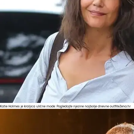
Katie Holmes je kraljica ulične mode: Pogledajte njezine najbolje dnevne outfite
Zena.hr