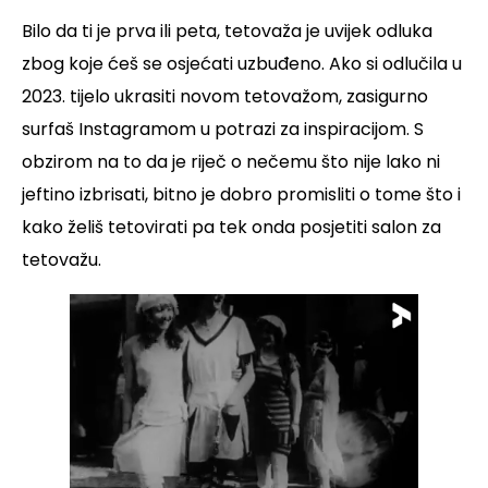
Bilo da ti je prva ili peta, tetovaža je uvijek odluka
zbog koje ćeš se osjećati uzbuđeno. Ako si odlučila u
2023. tijelo ukrasiti novom tetovažom, zasigurno
surfaš Instagramom u potrazi za inspiracijom. S
obzirom na to da je riječ o nečemu što nije lako ni
jeftino izbrisati, bitno je dobro promisliti o tome što i
kako želiš tetovirati pa tek onda posjetiti salon za
tetovažu.