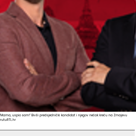
'Mama, uspio sam!' Bivši predsjednički kandidat i njegov nećak kreću na Zmajevu
rutu
RTL.hr