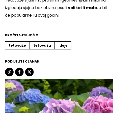
Tetovaže s jasnim, pravilnim geometrijskim linijama
izgledaju sjajno bez obzira jesu li
velike ili male
, a bit
će popularne i u ovoj godini.
PROČITAJTE JOŠ O:
tetovaže
tetovaža
ideje
PODIJELITE ČLANAK: