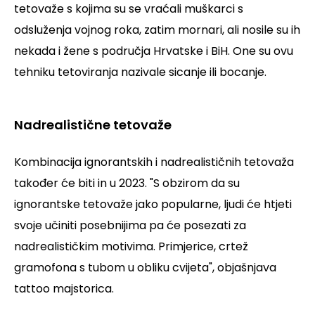
tetovaže s kojima su se vraćali muškarci s
odsluženja vojnog roka, zatim mornari, ali nosile su ih
nekada i žene s područja Hrvatske i BiH. One su ovu
tehniku tetoviranja nazivale sicanje ili bocanje.
Nadrealistične tetovaže
Kombinacija ignorantskih i nadrealističnih tetovaža
također će biti in u 2023.
"S obzirom da su
ignorantske tetovaže jako popularne, ljudi će htjeti
svoje učiniti posebnijima pa će posezati za
nadrealističkim motivima. Primjerice, crtež
gramofona s tubom u obliku cvijeta",
objašnjava
tattoo majstorica.