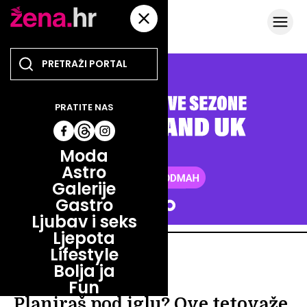
PRATITE NAS
Moda
Astro
Galerije
Gastro
Ljubav i seks
Ljepota
Lifestyle
LJEPOTA
Bolja ja
TINTOM POD KOŽU
Fun
Planiraš pod iglu? Ove tetovaže