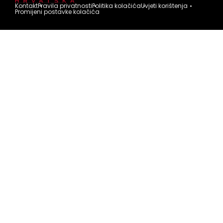
Kontakt
Pravila privatnosti
Politika kolačića
Uvjeti korištenja
Promijeni postavke kolačića