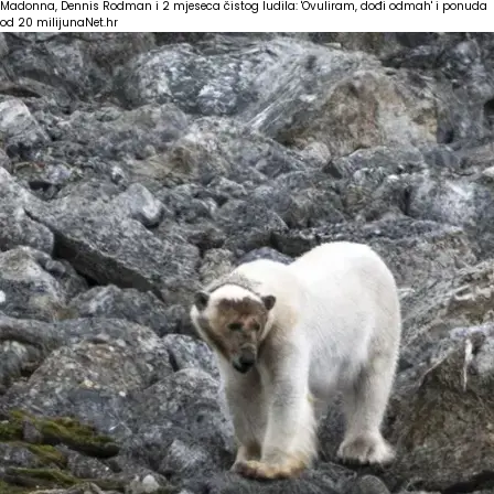
Madonna, Dennis Rodman i 2 mjeseca čistog ludila: 'Ovuliram, dođi odmah' i ponuda
od 20 milijuna
Net.hr