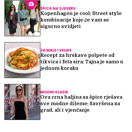
ŠPICA NA SJEVERU
Kopenhagen je cool: Street style
kombinacije koje će vam se
sigurno svidjeti
ZA MALE I VELIKE
Recept za hrskave polpete od
tikvica i feta sira: Tajna je samo u
jednom koraku
MODNI KLASIK
Ova crna haljina sa špice rješava
sve modne dileme: Savršena za
grad, ali i vjenčanje