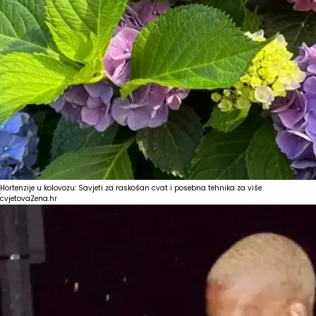
Hortenzije u kolovozu: Savjeti za raskošan cvat i posebna tehnika za više
cvjetova
Zena.hr