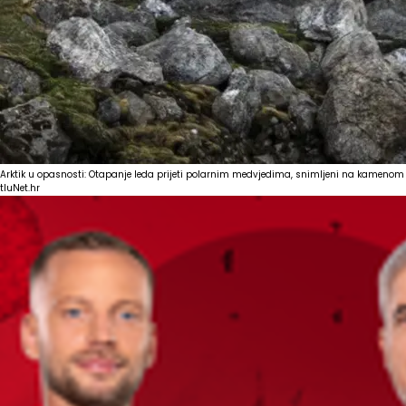
Arktik u opasnosti: Otapanje leda prijeti polarnim medvjedima, snimljeni na kamenom
tlu
Net.hr