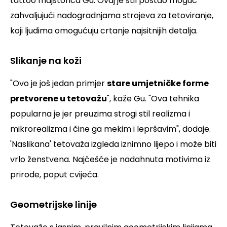
tattoo majstorica Gu. Ovaj je stil postao moguć
zahvaljujući nadogradnjama strojeva za tetoviranje,
koji ljudima omogućuju crtanje najsitnijih detalja.
Slikanje na koži
"Ovo je još jedan primjer
stare umjetničke forme
pretvorene u tetovažu
"
, kaže Gu.
"Ova tehnika
popularna je jer preuzima strogi stil realizma i
mikrorealizma i čine ga mekim i lepršavim"
, dodaje.
'Naslikana' tetovaža izgleda iznimno lijepo i može biti
vrlo ženstvena. Najčešće je nadahnuta motivima iz
prirode, poput cvijeća.
Geometrijske linije