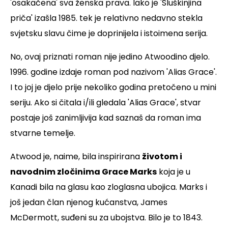
'osakačena' sva ženska prava. Iako je 'Sluškinjina
priča' izašla 1985. tek je relativno nedavno stekla
svjetsku slavu čime je doprinijela i istoimena serija.
No, ovaj priznati roman nije jedino Atwoodino djelo.
1996. godine izdaje roman pod nazivom 'Alias Grace'.
I to joj je djelo prije nekoliko godina pretočeno u mini
seriju. Ako si čitala i/ili gledala 'Alias Grace', stvar
postaje još zanimljivija kad saznaš da roman ima
stvarne temelje.
Atwood je, naime, bila inspirirana
životom i
navodnim zločinima Grace Marks
koja je u
Kanadi bila na glasu kao zloglasna ubojica. Marks i
još jedan član njenog kućanstva, James
McDermott, suđeni su za ubojstva. Bilo je to 1843.