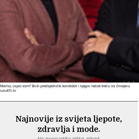
'Mama, uspio sam!' Bivši predsjednički kandidat i njegov nećak kreću na Zmajevu
rutu
RTL.hr
Najnovije iz svijeta ljepote,
zdravlja i mode.
Ne propustite ništa, nikad.