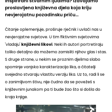
inspirirani stvarnim ljudima? Izdvajamo
proslavljena književna djela koja kriju
nevjerojatnu pozadinsku priču…
Čitanje oplemenjuje, proširuje rječnik i uvlači nas u
nevjerojatne svjetove. U tim fiktivnim svjetovima
'vladaju'
književni likovi
. Neki ih autori portretiraju
toliko detaljno da možemo zamisliti njihov glas i stas.
S druge strane, u nekim se proznim djelima slabo
spominje vanjska karakterizacija lika, a čitatelji
svejedno stvaraju vlastitu verziju lika. Uz to, radi li se
o zanimljivom štivu, nije čudno da se povežeš s
književnim junakom pa ti bude žao što si došla do
kraja knjige.