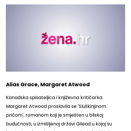
Loaded
:
Unmute
7.55%
Alias Grace, Margaret Atwood
Kanadska spisateljica i književna kritičarka
Margaret Atwood proslavila se 'Sluškinjinom
pričom', romanom koji je smješten u bliskoj
budućnosti, u izmišljenoj državi Gilead u kojoj su