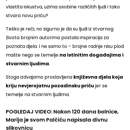
vlastita iskustva, uzima osobine različitih ljudi i tako
stvara novu priču?
Teško je reći, no sigurno je da su ljudi iz stvarnog
života brojnim autorima postala inspiracija za
poznata djela. I ne samo to – brojne radnje nisu plod
mašte nego se temelje
na istinitim događajima
i
stvarnim ljudima
.
Stoga izdvajamo proslavljena
književna djela koja
kriju
nevjerojatnu pozadinsku priču
jer se
temelje na stvarnim ljudima.
POGLEDAJ VIDEO: Nakon 120 dana bolnice,
Marija je svom Palčiću napisala divnu
slikovnicu