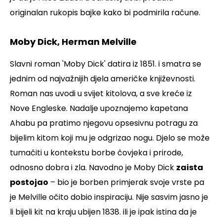
originalan rukopis bajke kako bi podmirila račune.
Moby Dick, Herman Melville
Slavni roman 'Moby Dick' datira iz 1851. i smatra se
jednim od najvažnijih djela američke književnosti.
Roman nas uvodi u svijet kitolova, a sve kreće iz
Nove Engleske. Nadalje upoznajemo kapetana
Ahabu pa pratimo njegovu opsesivnu potragu za
bijelim kitom koji mu je odgrizao nogu. Djelo se može
tumačiti u kontekstu borbe čovjeka i prirode,
odnosno dobra i zla. Navodno je Moby Dick
zaista
postojao
– bio je borben primjerak svoje vrste pa
je Melville očito dobio inspiraciju. Nije sasvim jasno je
li bijeli kit na kraju ubijen 1838. ili je ipak istina da je