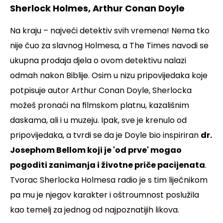
Sherlock Holmes, Arthur Conan Doyle
Na kraju – najveći detektiv svih vremena! Nema tko
nije čuo za slavnog Holmesa, a
The Times
navodi se
ukupna prodaja djela o ovom detektivu nalazi
odmah nakon Biblije. Osim u nizu pripovijedaka koje
potpisuje autor Arthur Conan Doyle, Sherlocka
možeš pronaći na filmskom platnu, kazališnim
daskama, ali i u muzeju. Ipak, sve je krenulo od
pripovijedaka, a tvrdi se da je Doyle bio inspiriran
dr.
Josephom Bellom koji je 'od prve' mogao
pogoditi zanimanja i životne priče pacijenata
.
Tvorac Sherlocka Holmesa radio je s tim liječnikom
pa mu je njegov karakter i oštroumnost poslužila
kao temelj za jednog od najpoznatijih likova.