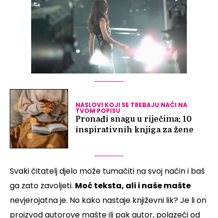
NASLOVI KOJI SE TREBAJU NAĆI NA
TVOM POPISU
Pronađi snagu u riječima: 10
inspirativnih knjiga za žene
Svaki čitatelj djelo može tumačiti na svoj način i baš
ga zato zavoljeti.
Moć teksta, ali i naše mašte
nevjerojatna je. No kako nastaje književni lik? Je li on
proizvod autorove mašte ili pak autor, polazeći od