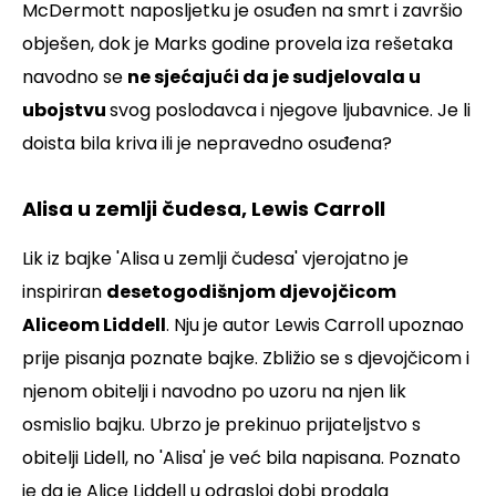
McDermott naposljetku je osuđen na smrt i završio
obješen, dok je Marks godine provela iza rešetaka
navodno se
ne sjećajući da je sudjelovala u
ubojstvu
svog poslodavca i njegove ljubavnice. Je li
doista bila kriva ili je nepravedno osuđena?
Alisa u zemlji čudesa, Lewis Carroll
Lik iz bajke 'Alisa u zemlji čudesa' vjerojatno je
inspiriran
desetogodišnjom djevojčicom
Aliceom Liddell
. Nju je autor Lewis Carroll upoznao
prije pisanja poznate bajke. Zbližio se s djevojčicom i
njenom obitelji i navodno po uzoru na njen lik
osmislio bajku. Ubrzo je prekinuo prijateljstvo s
obitelji Lidell, no 'Alisa' je već bila napisana. Poznato
je da je Alice Liddell u odrasloj dobi prodala