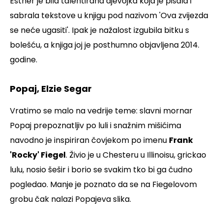
Esther je bila talentirana djevojka koja je pisala i
sabrala tekstove u knjigu pod nazivom 'Ova zvijezda
se neće ugasiti'. Ipak je nažalost izgubila bitku s
bolešću, a knjiga joj je posthumno objavljena 2014.
godine.
Popaj, Elzie Segar
Vratimo se malo na vedrije teme: slavni mornar
Popaj prepoznatljiv po luli i snažnim mišićima
navodno je inspiriran čovjekom po imenu
Frank
'Rocky' Fiegel
. Živio je u Chesteru u Illinoisu, grickao
lulu, nosio šešir i borio se svakim tko bi ga čudno
pogledao. Manje je poznato da se na Fiegelovom
grobu čak nalazi Popajeva slika.