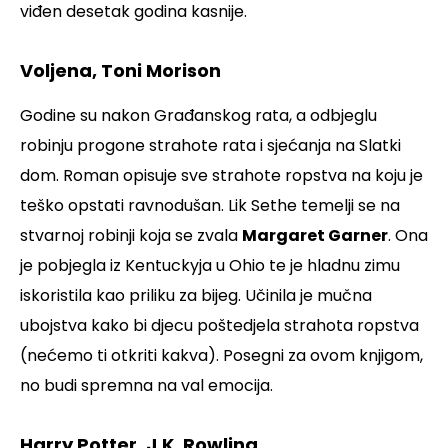
viđen desetak godina kasnije.
Voljena, Toni Morison
Godine su nakon Građanskog rata, a odbjeglu
robinju progone strahote rata i sjećanja na Slatki
dom. Roman opisuje sve strahote ropstva na koju je
teško opstati ravnodušan. Lik Sethe temelji se na
stvarnoj robinji koja se zvala
Margaret Garner
. Ona
je pobjegla iz Kentuckyja u Ohio te je hladnu zimu
iskoristila kao priliku za bijeg. Učinila je mučna
ubojstva kako bi djecu poštedjela strahota ropstva
(nećemo ti otkriti kakva). Posegni za ovom knjigom,
no budi spremna na val emocija.
Harry Potter, J.K. Rowling