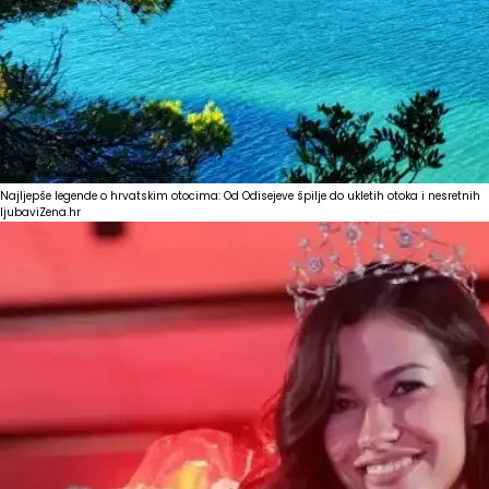
Najljepše legende o hrvatskim otocima: Od Odisejeve špilje do ukletih otoka i nesretnih
ljubavi
Zena.hr