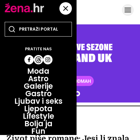
PRATITE NAS
Moda
Astro
Galerije
Gastro
Ljubav i seks
Ljepota
Lifestyle
ZABAVA
Bolja ja
WOW, KAKVE PRIČE!
Fun
Život piše romane: Jesi li znala