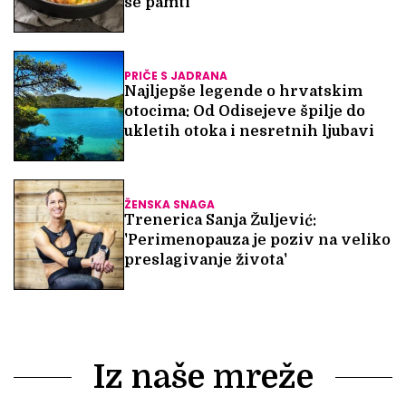
se pamti
PRIČE S JADRANA
Najljepše legende o hrvatskim
otocima: Od Odisejeve špilje do
ukletih otoka i nesretnih ljubavi
ŽENSKA SNAGA
Trenerica Sanja Žuljević:
'Perimenopauza je poziv na veliko
preslagivanje života'
Iz naše mreže