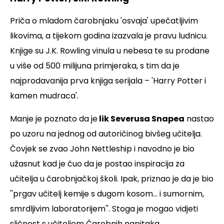
Priča o mladom čarobnjaku 'osvaja' upečatljivim
likovima, a tijekom godina izazvala je pravu ludnicu.
Knjige su J.K. Rowling vinula u nebesa te su prodane
u više od 500 milijuna primjeraka, s tim da je
najprodavanija prva knjiga serijala – 'Harry Potter i
kamen mudraca'.
Manje je poznato da je
lik Severusa Snapea
nastao
po uzoru na jednog od autoričinog bivšeg učitelja.
Čovjek se zvao John Nettleship i navodno je bio
užasnut kad je čuo da je postao inspiracija za
učitelja u čarobnjačkoj školi. Ipak, priznao je da je bio
''prgav učitelj kemije s dugom kosom… i sumornim,
smrdljivim laboratorijem''. Stoga je mogao vidjeti
sličnost s učiteljem Čarobnih napitaka.