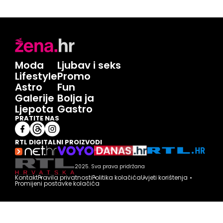
Moda
Ljubav i seks
Lifestyle
Promo
Astro
Fun
Galerije
Bolja ja
Ljepota
Gastro
PRATITE NAS
RTL DIGITALNI PROIZVODI
2025. Sva prava pridržana
Kontakt
Pravila privatnosti
Politika kolačića
Uvjeti korištenja
Promijeni postavke kolačića