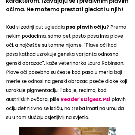
karakterom, izdvajaju se i predivnim plavim
očima. Ne možemo prestati gledati u njih!
Kad si zadnji put ugledala
psa plavih očiju
? Prema
nekim podacima, samo pet posto pasa ima plave
oči, a najčešće su tamne nijanse.
''Plave oči kod
pasa katkad uzrokuje genska varijanta odnosno
genski obrazac'',
kaže veterinarka Laura Robinson.
Plave oči posebno su česte kod pasa u merla boji –
merle se odnosi na genski obrazac pseće dlake koji
uzrokuje pigmentaciju. Tako je, recimo, kod
austrilskih ovčara, piše
Reader's Digest
.
Psi
plavih
očiju definitivno se ističu, no treba imati na umu da
su u tom slučaju osjetljiviji na svjetlo.