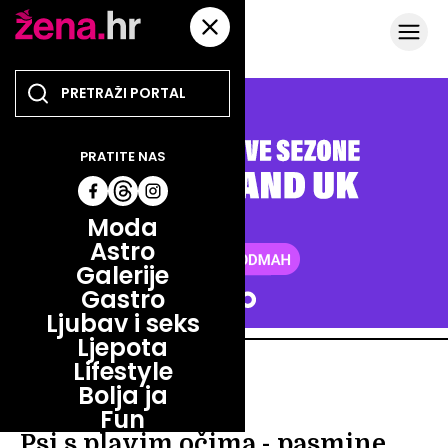
PRATITE NAS
Moda
Astro
Galerije
Gastro
Ljubav i seks
Ljepota
Lifestyle
LIFESTYLE
Bolja ja
VAU, VAU!
Fun
Psi s plavim očima - pasmine