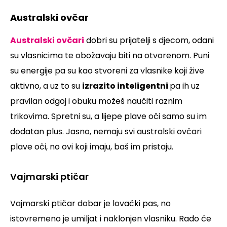
Australski ovčar
Australski ovčari
dobri su prijatelji s djecom, odani
su vlasnicima te obožavaju biti na otvorenom. Puni
su energije pa su kao stvoreni za vlasnike koji žive
aktivno, a uz to su
izrazito inteligentni
pa ih uz
pravilan odgoj i obuku možeš naučiti raznim
trikovima. Spretni su, a lijepe plave oči samo su im
dodatan plus. Jasno, nemaju svi australski ovčari
plave oči, no ovi koji imaju, baš im pristaju.
Vajmarski ptičar
Vajmarski ptičar dobar je lovački pas, no
istovremeno je umiljat i naklonjen vlasniku. Rado će