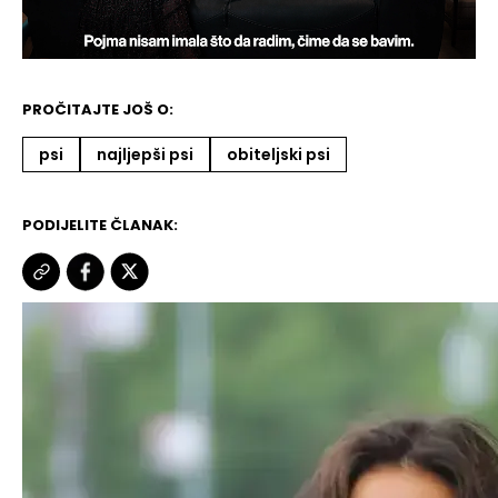
Loaded
:
Unmute
8.12%
PROČITAJTE JOŠ O:
psi
najljepši psi
obiteljski psi
PODIJELITE ČLANAK: