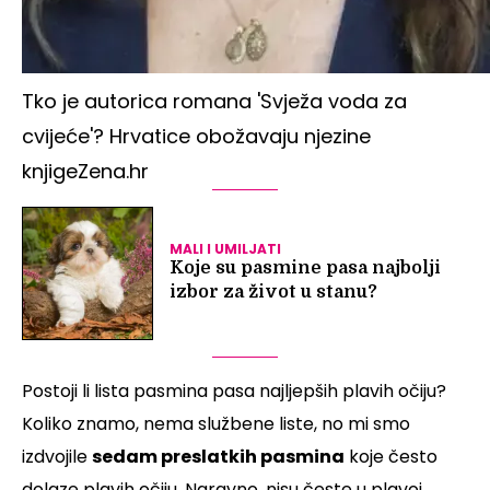
Tko je autorica romana 'Svježa voda za
cvijeće'? Hrvatice obožavaju njezine
knjige
Zena.hr
MALI I UMILJATI
Koje su pasmine pasa najbolji
izbor za život u stanu?
Postoji li lista pasmina pasa najljepših plavih očiju?
Koliko znamo, nema službene liste, no mi smo
izdvojile
sedam preslatkih pasmina
koje često
dolaze plavih očiju. Naravno, nisu česte u plavoj