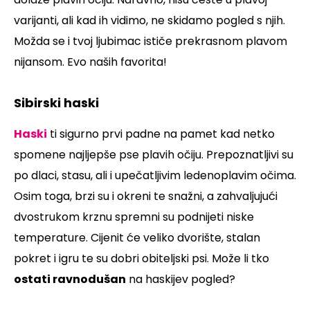
varijanti, ali kad ih vidimo, ne skidamo pogled s njih.
Možda se i tvoj ljubimac ističe prekrasnom plavom
nijansom. Evo naših favorita!
Sibirski haski
Haski
ti sigurno prvi padne na pamet kad netko
spomene najljepše pse plavih očiju. Prepoznatljivi su
po dlaci, stasu, ali i upečatljivim ledenoplavim očima.
Osim toga, brzi su i okreni te snažni, a zahvaljujući
dvostrukom krznu spremni su podnijeti niske
temperature. Cijenit će veliko dvorište, stalan
pokret i igru te su dobri obiteljski psi. Može li tko
ostati ravnodušan
na haskijev pogled?