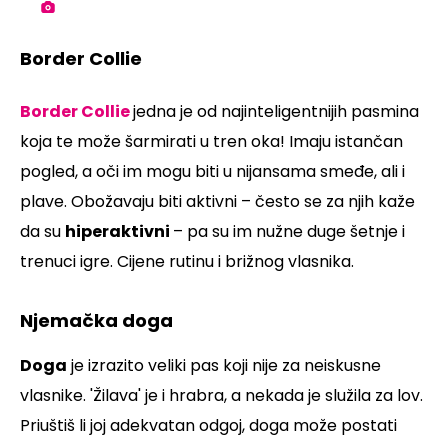
Border Collie
Border Collie
jedna je od najinteligentnijih pasmina
koja te može šarmirati u tren oka! Imaju istančan
pogled, a oči im mogu biti u nijansama smeđe, ali i
plave. Obožavaju biti aktivni – često se za njih kaže
da su
hiperaktivni
– pa su im nužne duge šetnje i
trenuci igre. Cijene rutinu i brižnog vlasnika.
Njemačka doga
Doga
je izrazito veliki pas koji nije za neiskusne
vlasnike. 'Žilava' je i hrabra, a nekada je služila za lov.
Priuštiš li joj adekvatan odgoj, doga može postati