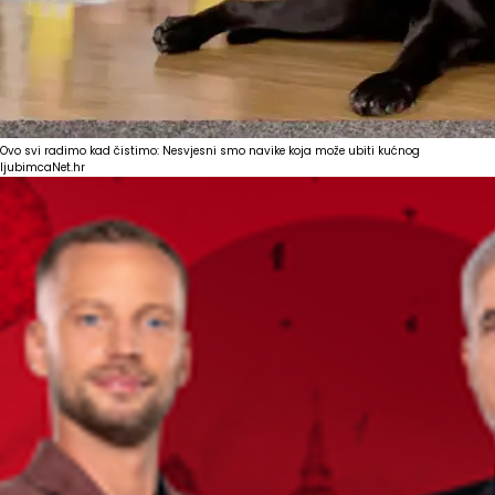
Ovo svi radimo kad čistimo: Nesvjesni smo navike koja može ubiti kućnog
ljubimca
Net.hr