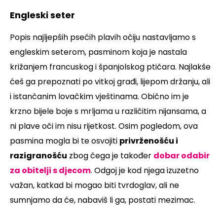
Engleski seter
Popis najljepših psećih plavih očiju nastavljamo s
engleskim seterom, pasminom koja je nastala
križanjem francuskog i španjolskog ptičara. Najlakše
ćeš ga prepoznati po vitkoj građi, lijepom držanju, ali
i istančanim lovačkim vještinama. Obično im je
krzno bijele boje s mrljama u različitim nijansama, a
ni plave oči im nisu rijetkost. Osim pogledom, ova
pasmina mogla bi te osvojiti
privrženošću i
razigranošću
zbog čega je također
dobar odabir
za obitelji s djecom
. Odgoj je kod njega izuzetno
važan, katkad bi mogao biti tvrdoglav, ali ne
sumnjamo da će, nabaviš li ga, postati mezimac.