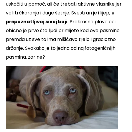
uskočiti u pomoć, ali će trebati aktivne vlasnike jer
voli trčkaranja i duge šetnje. Svestran je i lijep,
u
prepoznatljivoj sivoj boji
. Prekrasne plave oči
obično je prvo što ljudi primijete kod ove pasmine
premda uz sve to ima mišićavo tijelo i graciozno
držanje. Svakako je to jedna od najfotogeničnijih
pasmina, zar ne?