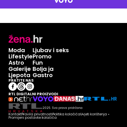
Moda
Ljubav i seks
Lifestyle
Promo
Astro
Fun
Galerije
Bolja ja
Ljepota
Gastro
PRATITE NAS
RTL DIGITALNI PROIZVODI
2025. Sva prava pridržana
Kontakt
Pravila privatnosti
Politika kolačića
Uvjeti korištenja
Promijeni postavke kolačića