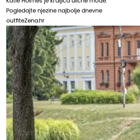
Katie Holmes je kraljica ulične mode:
Pogledajte njezine najbolje dnevne
outfite
Zena.hr