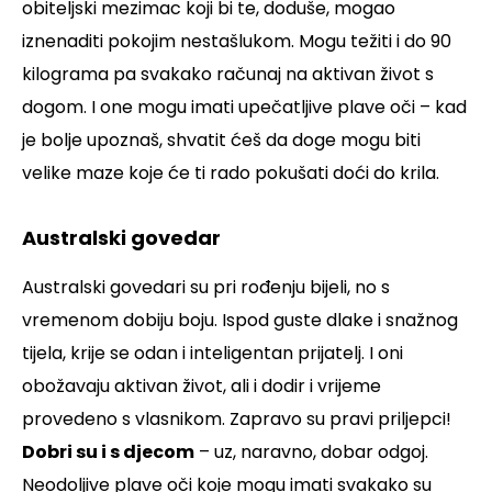
obiteljski mezimac koji bi te, doduše, mogao
iznenaditi pokojim nestašlukom. Mogu težiti i do 90
kilograma pa svakako računaj na aktivan život s
dogom. I one mogu imati upečatljive plave oči – kad
je bolje upoznaš, shvatit ćeš da doge mogu biti
velike maze koje će ti rado pokušati doći do krila.
Australski govedar
Australski govedari su pri rođenju bijeli, no s
vremenom dobiju boju. Ispod guste dlake i snažnog
tijela, krije se odan i inteligentan prijatelj. I oni
obožavaju aktivan život, ali i dodir i vrijeme
provedeno s vlasnikom. Zapravo su pravi priljepci!
Dobri su i s djecom
– uz, naravno, dobar odgoj.
Neodoljive plave oči koje mogu imati svakako su