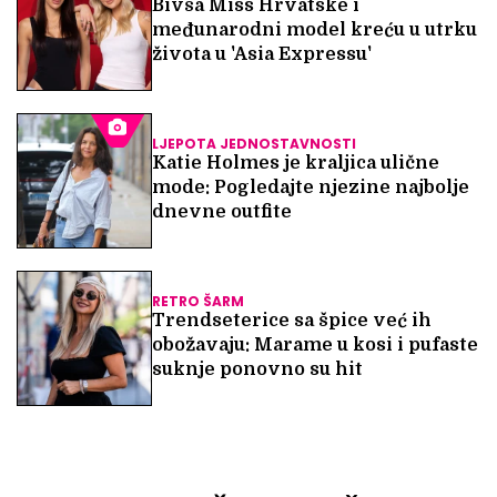
Bivša Miss Hrvatske i
međunarodni model kreću u utrku
života u 'Asia Expressu'
LJEPOTA JEDNOSTAVNOSTI
Katie Holmes je kraljica ulične
mode: Pogledajte njezine najbolje
dnevne outfite
RETRO ŠARM
Trendseterice sa špice već ih
obožavaju: Marame u kosi i pufaste
suknje ponovno su hit