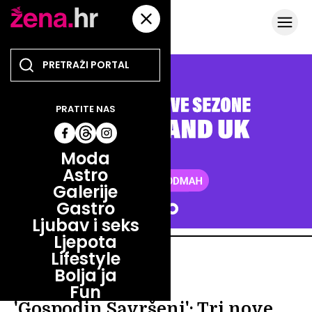
PRATITE NAS
Moda
Astro
Galerije
Gastro
Ljubav i seks
Ljepota
Lifestyle
LIFESTYLE
Bolja ja
NOVA EPIZODA
Fun
'Gospodin Savršeni': Tri nove