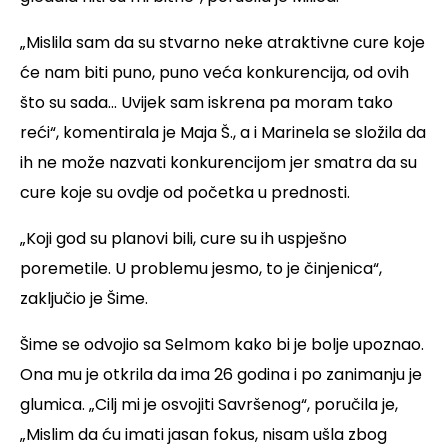
„Mislila sam da su stvarno neke atraktivne cure koje
će nam biti puno, puno veća konkurencija, od ovih
što su sada... Uvijek sam iskrena pa moram tako
reći“, komentirala je Maja Š., a i Marinela se složila da
ih ne može nazvati konkurencijom jer smatra da su
cure koje su ovdje od početka u prednosti.
„Koji god su planovi bili, cure su ih uspješno
poremetile. U problemu jesmo, to je činjenica“,
zaključio je Šime.
Šime se odvojio sa Selmom kako bi je bolje upoznao.
Ona mu je otkrila da ima 26 godina i po zanimanju je
glumica. „Cilj mi je osvojiti Savršenog“, poručila je,
„Mislim da ću imati jasan fokus, nisam ušla zbog