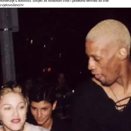
Hortenzije u kolovozu: Savjeti za raskošan cvat i posebna tehnika za više
cvjetova
Zena.hr