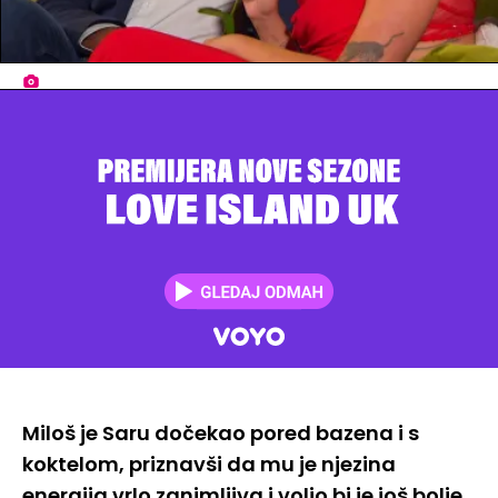
Miloš je Saru dočekao pored bazena i s
koktelom, priznavši da mu je njezina
energija vrlo zanimljiva i volio bi je još bolje