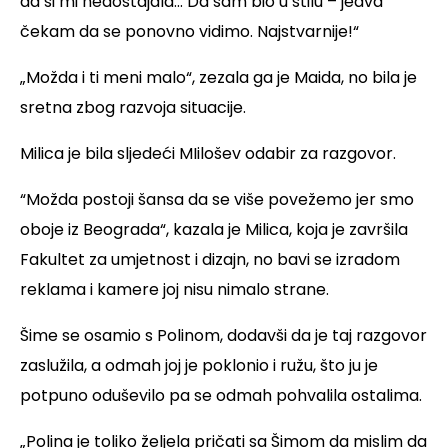
da si mi nedostajala... Da sam bio u stilu – jedva
čekam da se ponovno vidimo. Najstvarnije!“
„Možda i ti meni malo“, zezala ga je Maida, no bila je
sretna zbog razvoja situacije.
Milica je bila sljedeći MIilošev odabir za razgovor.
“Možda postoji šansa da se više povežemo jer smo
oboje iz Beograda“, kazala je Milica, koja je završila
Fakultet za umjetnost i dizajn, no bavi se izradom
reklama i kamere joj nisu nimalo strane.
Šime se osamio s Polinom, dodavši da je taj razgovor
zaslužila, a odmah joj je poklonio i ružu, što ju je
potpuno oduševilo pa se odmah pohvalila ostalima.
„Polina je toliko željela pričati sa Šimom da mislim da