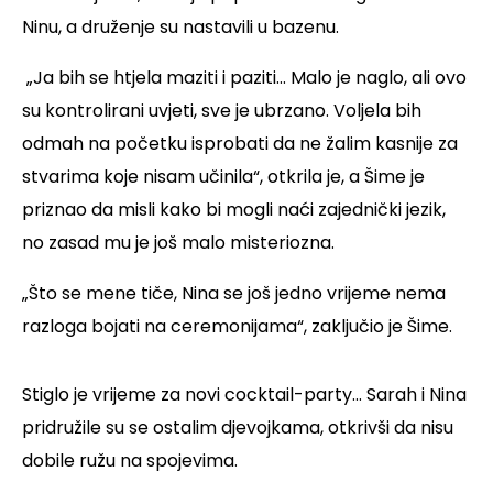
Ninu, a druženje su nastavili u bazenu.
„Ja bih se htjela maziti i paziti... Malo je naglo, ali ovo
su kontrolirani uvjeti, sve je ubrzano. Voljela bih
odmah na početku isprobati da ne žalim kasnije za
stvarima koje nisam učinila“, otkrila je, a Šime je
priznao da misli kako bi mogli naći zajednički jezik,
no zasad mu je još malo misteriozna.
„Što se mene tiče, Nina se još jedno vrijeme nema
razloga bojati na ceremonijama“, zaključio je Šime.
Stiglo je vrijeme za novi cocktail-party... Sarah i Nina
pridružile su se ostalim djevojkama, otkrivši da nisu
dobile ružu na spojevima.