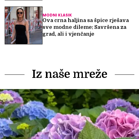
MODNI KLASIK
Ova crna haljina sa špice rješava
sve modne dileme: Savršena za
grad, ali i vjenčanje
Iz naše mreže