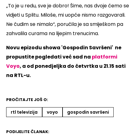
„To je u redu, sve je dobro! Šime, nas dvoje ćemo se
vidjeti u Splitu. Miloše, mi uopće nismo razgovarali.
Ne čudim se nimalo“, poručila je sa smiješkom pa
zahvalila curama na lijepim trenucima.
Novu epizodu showa 'Gospodin Savršeni' ne
propustite pogledati već sad na
platformi
Voyo
, a od ponedjeljka do četvrtka u 21.15 sati
na RTL-u.
PROČITAJTE JOŠ O:
rtl televizija
voyo
gospodin savršeni
PODIJELITE ČLANAK: