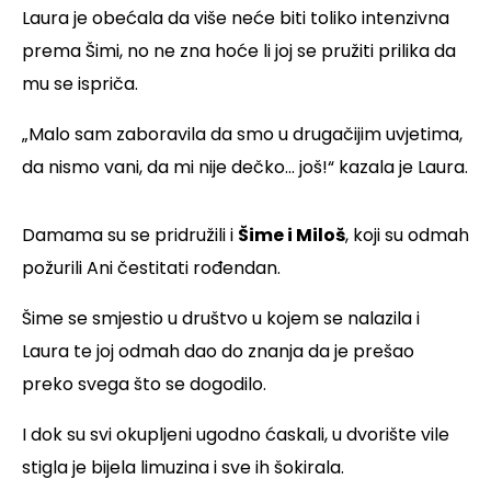
Laura je obećala da više neće biti toliko intenzivna
prema Šimi, no ne zna hoće li joj se pružiti prilika da
mu se ispriča.
„Malo sam zaboravila da smo u drugačijim uvjetima,
da nismo vani, da mi nije dečko... još!“ kazala je Laura.
Damama su se pridružili i
Šime i Miloš
, koji su odmah
požurili Ani čestitati rođendan.
Šime se smjestio u društvo u kojem se nalazila i
Laura te joj odmah dao do znanja da je prešao
preko svega što se dogodilo.
I dok su svi okupljeni ugodno ćaskali, u dvorište vile
stigla je bijela limuzina i sve ih šokirala.