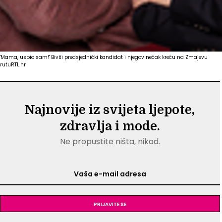
'Mama, uspio sam!' Bivši predsjednički kandidat i njegov nećak kreću na Zmajevu
rutu
RTL.hr
Najnovije iz svijeta ljepote,
zdravlja i mode.
Ne propustite ništa, nikad.
Prijavite se