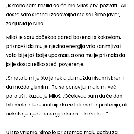
„Iskreno sam mislila da će me Miloš prvi pozvati... Ali
dosta sam sretna i zadovoljna što se i Šime javio“,
zaključila je Nina.
Miloš je Saru dočekao pored bazena i s koktelom,
priznavši da mu je njezina energija vrlo zanimljiva i
volio bi je još bolje upoznati, a ona mu je priznala da
joj je dosta teško steći povjerenje.
„Smetalo mi je što je rekla da možda nisam iskren i
da možda glumim... To se ponavlja, malo mi već
para uši“, kazao je Miloš, „Očekivao sam da će dan
biti malo interesantniji, da će biti malo opuštenija, ali
nekako je njena energija danas bila čudna...“
U isto vrijeme, Šime je pripremao malu gozbu za