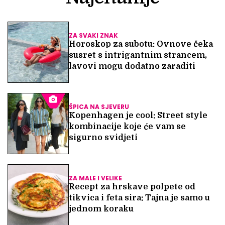
ZA SVAKI ZNAK
Horoskop za subotu: Ovnove čeka
susret s intrigantnim strancem,
lavovi mogu dodatno zaraditi
ŠPICA NA SJEVERU
Kopenhagen je cool: Street style
kombinacije koje će vam se
sigurno svidjeti
ZA MALE I VELIKE
Recept za hrskave polpete od
tikvica i feta sira: Tajna je samo u
jednom koraku