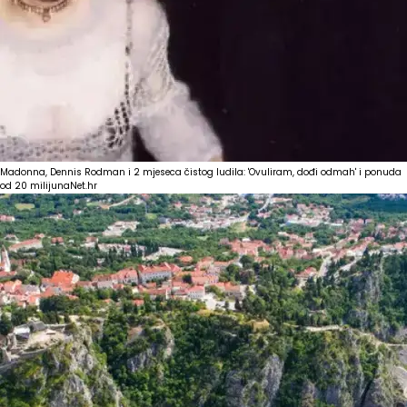
Madonna, Dennis Rodman i 2 mjeseca čistog ludila: 'Ovuliram, dođi odmah' i ponuda
od 20 milijuna
Net.hr