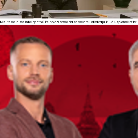
Mislite da niste inteligentni? Psiholozi tvrde da se varate i otkrivaju ključ uspjeha
Net.hr