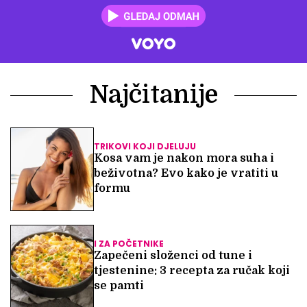
Najčitanije
TRIKOVI KOJI DJELUJU
Kosa vam je nakon mora suha i
beživotna? Evo kako je vratiti u
formu
I ZA POČETNIKE
Zapečeni složenci od tune i
tjestenine: 3 recepta za ručak koji
se pamti