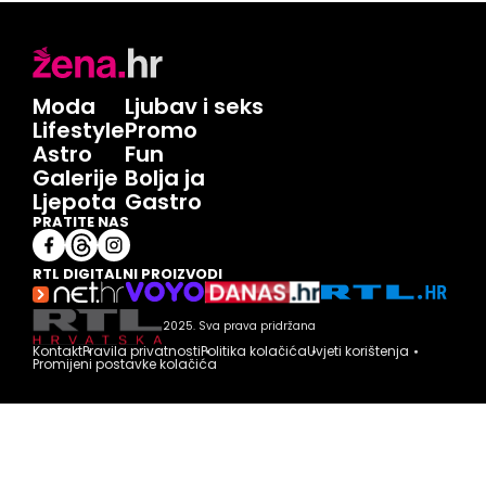
Moda
Ljubav i seks
Lifestyle
Promo
Astro
Fun
Galerije
Bolja ja
Ljepota
Gastro
PRATITE NAS
RTL DIGITALNI PROIZVODI
2025. Sva prava pridržana
Kontakt
Pravila privatnosti
Politika kolačića
Uvjeti korištenja
Promijeni postavke kolačića