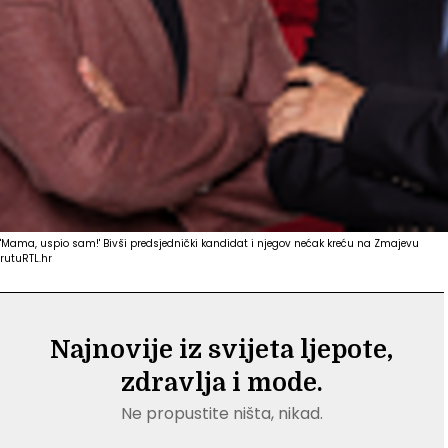
'Mama, uspio sam!' Bivši predsjednički kandidat i njegov nećak kreću na Zmajevu
rutu
RTL.hr
Najnovije iz svijeta ljepote,
zdravlja i mode.
Ne propustite ništa, nikad.