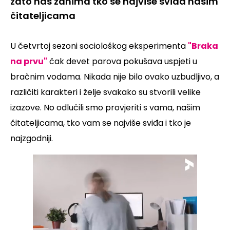
zato nas zanima tko se najviše sviđa našim
čitateljicama
U četvrtoj sezoni sociološkog eksperimenta
"Braka
na prvu"
čak devet parova pokušava uspjeti u
bračnim vodama. Nikada nije bilo ovako uzbudljivo, a
različiti karakteri i želje svakako su stvorili velike
izazove. No odlučili smo provjeriti s vama, našim
čitateljicama, tko vam se najviše sviđa i tko je
najzgodniji.