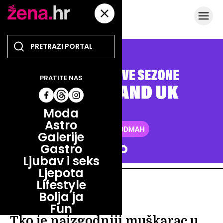
PRATITE NAS
Moda
Astro
Galerije
Gastro
Ljubav i seks
Ljepota
Lifestyle
ZABAVA
Bolja ja
SNAŽNA KONKURENCIJA
Fun
Tko je najzgodniji muškarac u