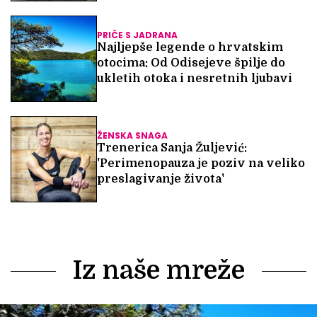
PRIČE S JADRANA
Najljepše legende o hrvatskim
otocima: Od Odisejeve špilje do
ukletih otoka i nesretnih ljubavi
ŽENSKA SNAGA
Trenerica Sanja Žuljević:
'Perimenopauza je poziv na veliko
preslagivanje života'
Iz naše mreže