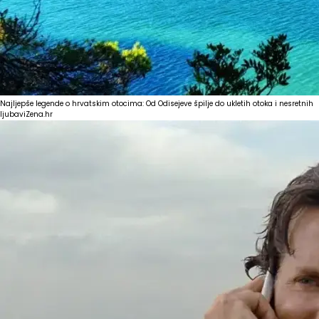
Najljepše legende o hrvatskim otocima: Od Odisejeve špilje do ukletih otoka i nesretnih
ljubavi
Zena.hr