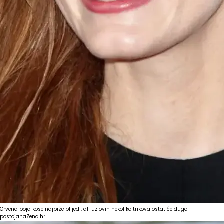
Crvena boja kose najbrže blijedi, ali uz ovih nekoliko trikova ostat će dugo
postojana
Zena.hr