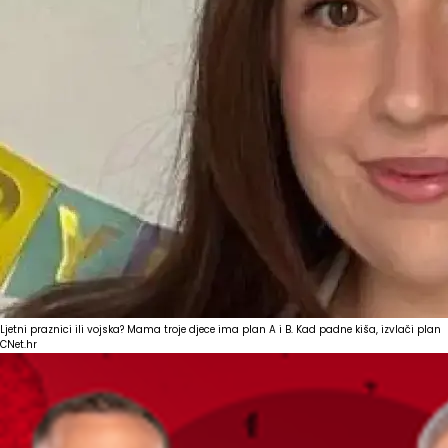
Ljetni praznici ili vojska? Mama troje djece ima plan A i B. Kad padne kiša, izvlači plan
C
Net.hr