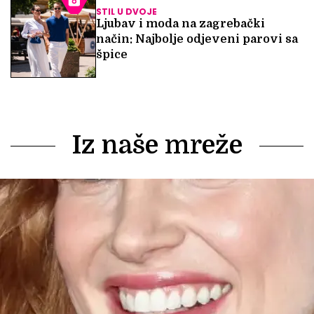
STIL U DVOJE
Ljubav i moda na zagrebački
način: Najbolje odjeveni parovi sa
špice
Iz naše mreže