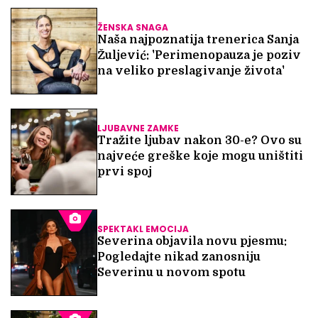
ŽENSKA SNAGA
Naša najpoznatija trenerica Sanja
Žuljević: 'Perimenopauza je poziv
na veliko preslagivanje života'
LJUBAVNE ZAMKE
Tražite ljubav nakon 30-e? Ovo su
najveće greške koje mogu uništiti
prvi spoj
SPEKTAKL EMOCIJA
Severina objavila novu pjesmu:
Pogledajte nikad zanosniju
Severinu u novom spotu