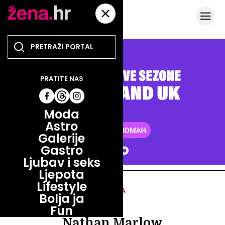
PRATITE NAS
Moda
Astro
Galerije
Gastro
Ljubav i seks
Ljepota
Lifestyle
DEČKO DANA
Bolja ja
DEČKO DANA
Fun
Nathan Marlow