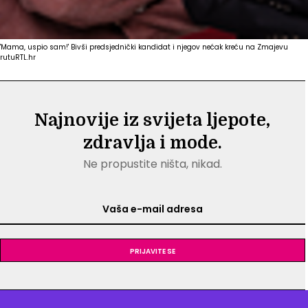
'Mama, uspio sam!' Bivši predsjednički kandidat i njegov nećak kreću na Zmajevu
rutu
RTL.hr
Najnovije iz svijeta ljepote,
zdravlja i mode.
Ne propustite ništa, nikad.
Prijavite se