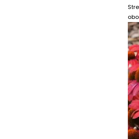
Str
obo