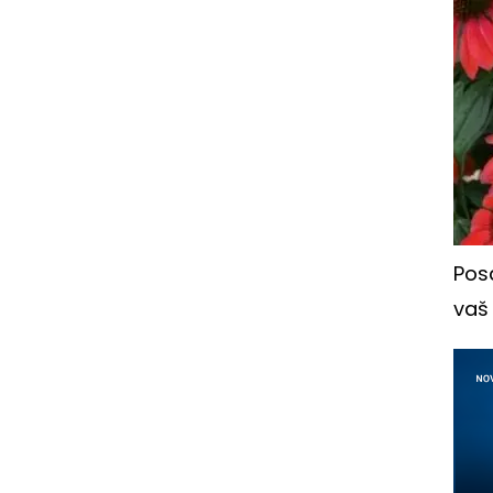
Posa
vaš 