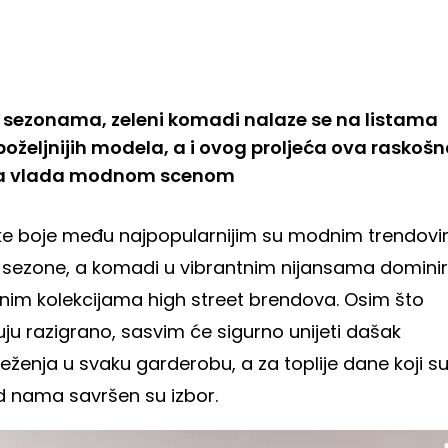
 sezonama, zeleni komadi nalaze se na listama
poželjnijih modela, a i ovog proljeća ova raskoš
a vlada modnom scenom
ke boje među najpopularnijim su modnim trendov
 sezone, a komadi u vibrantnim nijansama dominira
jnim kolekcijama high street brendova. Osim što
uju razigrano, sasvim će sigurno unijeti dašak
eženja u svaku garderobu, a za toplije dane koji s
d nama savršen su izbor.