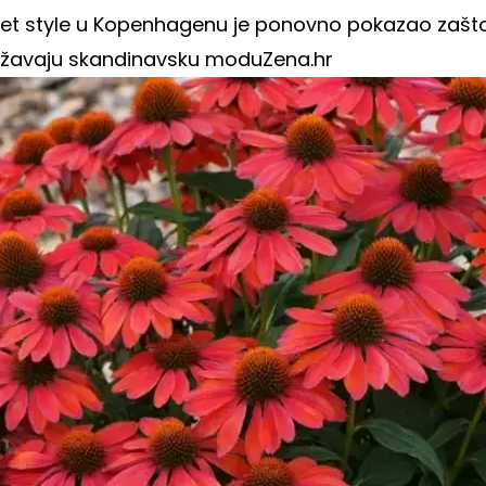
eet style u Kopenhagenu je ponovno pokazao zašto
žavaju skandinavsku modu
Zena.hr