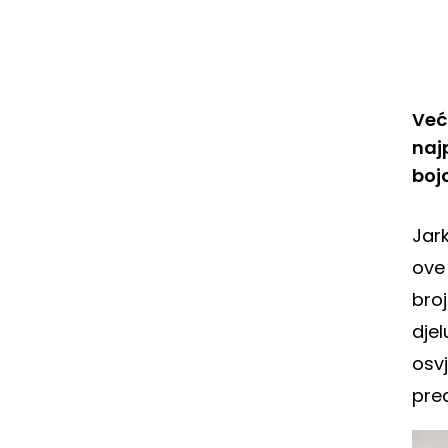
Već
naj
boj
Jar
ove
bro
djel
osvj
pre