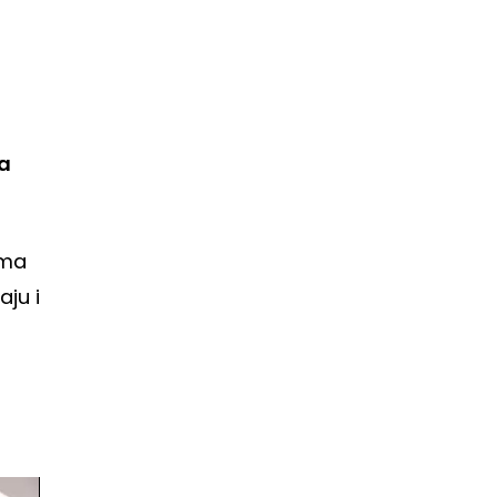
na
ima
ju i
u