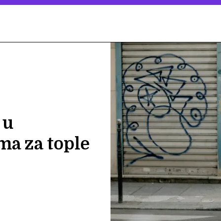
 u
ma za tople