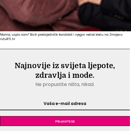
'Mama, uspio sam!' Bivši predsjednički kandidat i njegov nećak kreću na Zmajevu
rutu
RTL.hr
Najnovije iz svijeta ljepote,
zdravlja i mode.
Ne propustite ništa, nikad.
Prijavite se