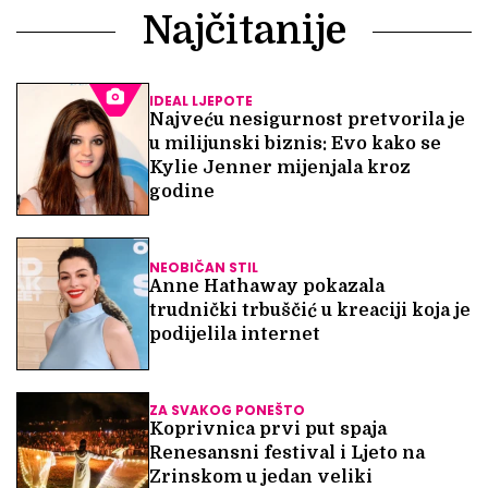
Najčitanije
IDEAL LJEPOTE
Najveću nesigurnost pretvorila je
u milijunski biznis: Evo kako se
Kylie Jenner mijenjala kroz
godine
NEOBIČAN STIL
Anne Hathaway pokazala
trudnički trbuščić u kreaciji koja je
podijelila internet
ZA SVAKOG PONEŠTO
Koprivnica prvi put spaja
Renesansni festival i Ljeto na
Zrinskom u jedan veliki