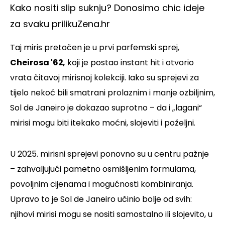
Kako nositi slip suknju? Donosimo chic ideje
za svaku priliku
Zena.hr
Taj miris pretočen je u prvi parfemski sprej,
Cheirosa '62,
koji je postao instant hit i otvorio
vrata čitavoj mirisnoj kolekciji. Iako su sprejevi za
tijelo nekoć bili smatrani prolaznim i manje ozbiljnim,
Sol de Janeiro je dokazao suprotno – da i „lagani“
mirisi mogu biti itekako moćni, slojeviti i poželjni.
U 2025. mirisni sprejevi ponovno su u centru pažnje
– zahvaljujući pametno osmišljenim formulama,
povoljnim cijenama i mogućnosti kombiniranja.
Upravo to je Sol de Janeiro učinio bolje od svih:
njihovi mirisi mogu se nositi samostalno ili slojevito, u