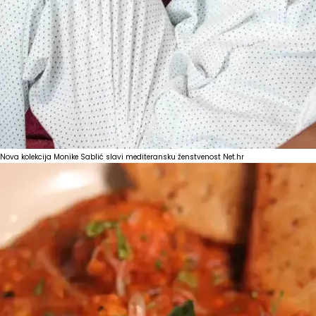
Nova kolekcija Monike Sablić slavi mediteransku ženstvenost
Net.hr