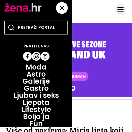
PRATITE NAS
Moda
Astro
Galerije
Gastro
Ljubav i seks
Ljepota
Lifestyle
LJEPOTA
Bolja ja
NEODOLJIVI I SLATKI
Fun
Više od parfema: Miris ljeta koji