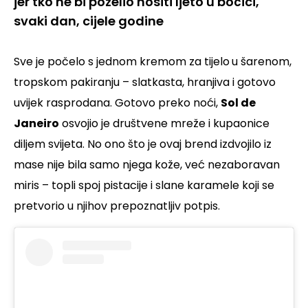
jer tko ne bi poželio nositi ljeto u bočici,
svaki dan, cijele godine
Sve je počelo s jednom kremom za tijelo
u šarenom,
tropskom pakiranju – slatkasta, hranjiva i gotovo
uvijek rasprodana. Gotovo preko noći,
Sol de
Janeiro
osvojio je društvene mreže i kupaonice
diljem svijeta. No ono što je ovaj brend izdvojilo iz
mase nije bila samo njega kože, već nezaboravan
miris – topli spoj pistacije i slane karamele koji se
pretvorio u njihov prepoznatljiv potpis.