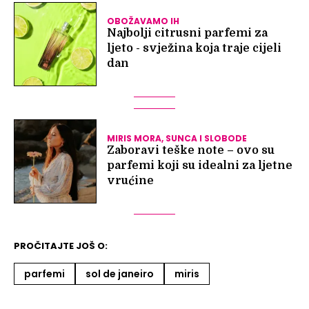
OBOŽAVAMO IH
Najbolji citrusni parfemi za
ljeto - svježina koja traje cijeli
dan
MIRIS MORA, SUNCA I SLOBODE
Zaboravi teške note – ovo su
parfemi koji su idealni za ljetne
vrućine
PROČITAJTE JOŠ O:
parfemi
sol de janeiro
miris