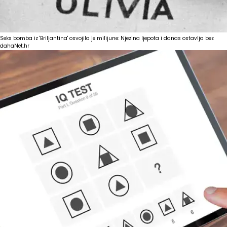
Seks bomba iz 'Briljantina' osvojila je milijune: Njezina ljepota i danas ostavlja bez
daha
Net.hr