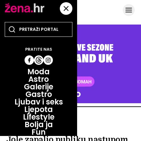
PRATITE NAS
Moda
Astro
Galerije
Gastro
Ljubav i seks
Ljepota
Lifestyle
ZABAVA
Bolja ja
ZABAVA
Fun
Jole zapalio publiku nastupom