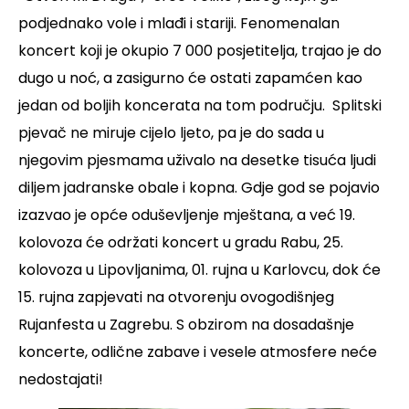
podjednako vole i mlađi i stariji. Fenomenalan
koncert koji je okupio 7 000 posjetitelja, trajao je do
dugo u noć, a zasigurno će ostati zapamćen kao
jedan od boljih koncerata na tom području. Splitski
pjevač ne miruje cijelo ljeto, pa je do sada u
njegovim pjesmama uživalo na desetke tisuća ljudi
diljem jadranske obale i kopna.
Gdje god se pojavio
izazvao je opće oduševljenje mještana, a već 19.
kolovoza će održati koncert u gradu Rabu, 25.
kolovoza u Lipovljanima, 01. rujna u Karlovcu, dok će
15. rujna zapjevati na otvorenju ovogodišnjeg
Rujanfesta u Zagrebu. S obzirom na dosadašnje
koncerte, odlične zabave i vesele atmosfere neće
nedostajati!