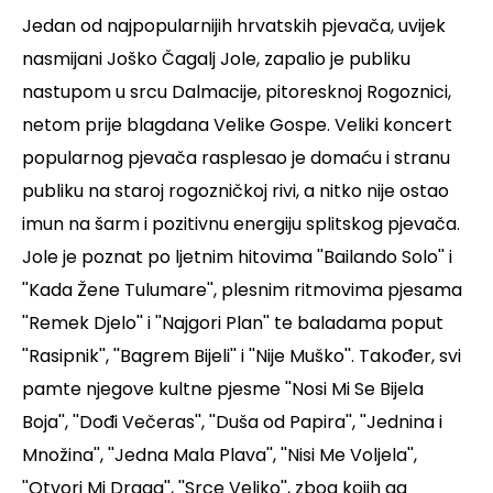
Jedan od najpopularnijih hrvatskih pjevača, uvijek
nasmijani Joško Čagalj Jole, zapalio je publiku
nastupom u srcu Dalmacije, pitoresknoj Rogoznici,
netom prije blagdana Velike Gospe. Veliki koncert
popularnog pjevača rasplesao je domaću i stranu
publiku na staroj rogozničkoj rivi, a nitko nije ostao
imun na šarm i pozitivnu energiju splitskog pjevača.
Jole je poznat po ljetnim hitovima ''Bailando Solo'' i
''Kada Žene Tulumare'', plesnim ritmovima pjesama
''Remek Djelo'' i ''Najgori Plan'' te baladama poput
''Rasipnik'', ''Bagrem Bijeli'' i ''Nije Muško''. Također, svi
pamte njegove kultne pjesme ''Nosi Mi Se Bijela
Boja'', ''Dođi Večeras'', ''Duša od Papira'', ''Jednina i
Množina'', ''Jedna Mala Plava'', ''Nisi Me Voljela'',
''Otvori Mi Draga'', ''Srce Veliko'', zbog kojih ga