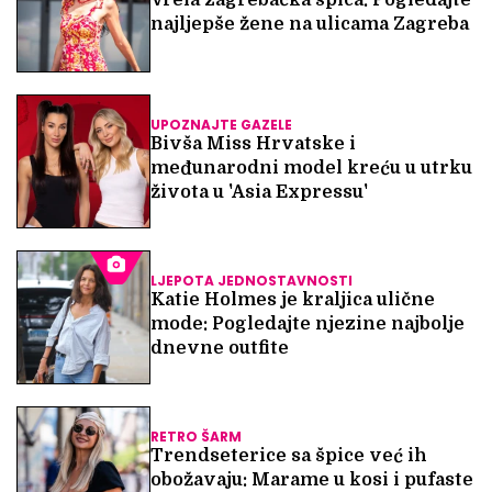
Vrela zagrebačka špica: Pogledajte
najljepše žene na ulicama Zagreba
UPOZNAJTE GAZELE
Bivša Miss Hrvatske i
međunarodni model kreću u utrku
života u 'Asia Expressu'
LJEPOTA JEDNOSTAVNOSTI
Katie Holmes je kraljica ulične
mode: Pogledajte njezine najbolje
dnevne outfite
RETRO ŠARM
Trendseterice sa špice već ih
obožavaju: Marame u kosi i pufaste