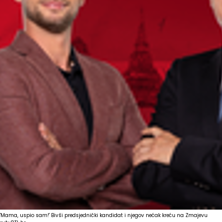
'Mama, uspio sam!' Bivši predsjednički kandidat i njegov nećak kreću na Zmajevu