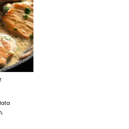
z
lata
h,