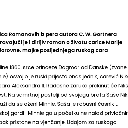
ica Romanovih iz pera autora C. W. Gortnera
avajući je i dirljiv roman o životu carice Marije
dorovne, majke posljednjega ruskog cara
ine 1860. srce princeze Dagmar od Danske (zvane
ie) osvojio je ruski prijestolonasljednik, carević Nik
cara Aleksandra II. Radosne zaruke prekinut će Nik
st. Na samrtnoj postelji od svojega brata Saše Ni
aži da se oženi Minnie. Saša je robusni časnik u
koj gardi i Minnie ga u početku ne nalazi privlačni
ipak pristane na vjenčanje. Udajom za ruskoga