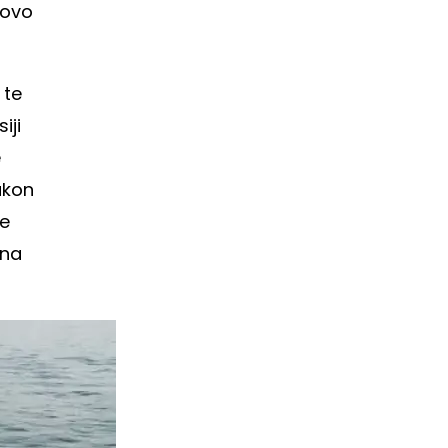
novo
 te
iji
e
akon
se
ena