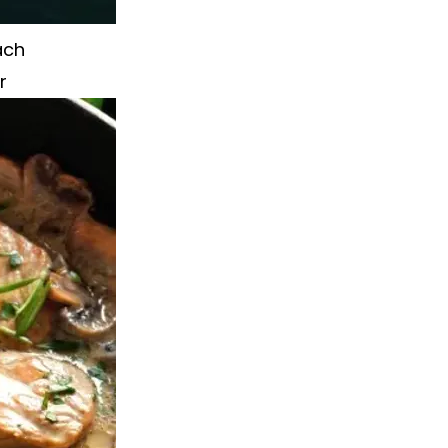
ach
r