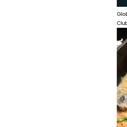
Glob
Club