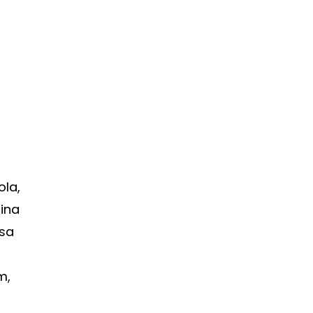
ola,
sina
ksa
m,