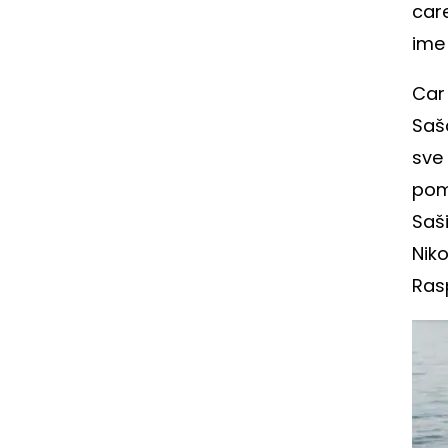
car
ime
Car
Saš
sve 
pom
Saši
Nik
Ras