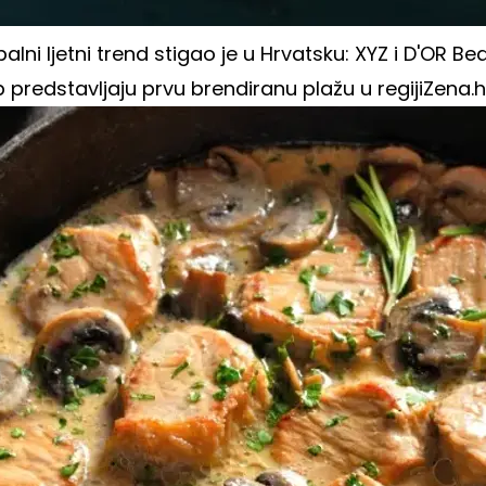
alni ljetni trend stigao je u Hrvatsku: XYZ i D'OR Be
 predstavljaju prvu brendiranu plažu u regiji
Zena.h