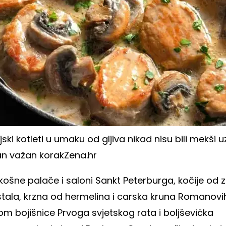
jski kotleti u umaku od gljiva nikad nisu bili mekši u
an važan korak
Zena.hr
ošne palače i saloni Sankt Peterburga, kočije od z
istala, krzna od hermelina i carska kruna Romanovi
m bojišnice Prvoga svjetskog rata i boljševička