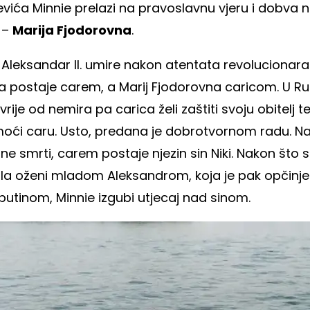
evića Minnie prelazi na pravoslavnu vjeru i dobva 
 –
Marija Fjodorovna
.
 Aleksandar II. umire nakon atentata revolucionara
a postaje carem, a Marij Fjodorovna caricom. U Rus
vrije od nemira pa carica želi zaštiti svoju obitelj t
oći caru. Usto, predana je dobrotvornom radu. N
ne smrti, carem postaje njezin sin Niki. Nakon što 
ola oženi mladom Aleksandrom, koja je pak opčinj
putinom, Minnie izgubi utjecaj nad sinom.