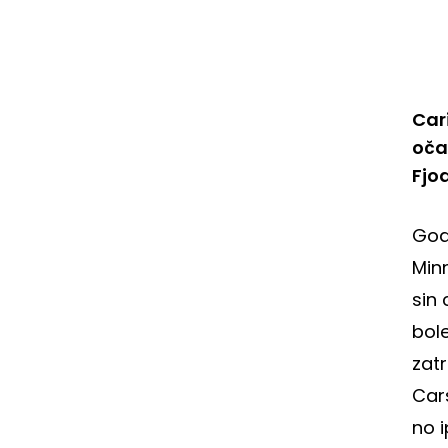
Car
očar
Fjo
God
Minn
sin 
bole
zatr
Cars
no 