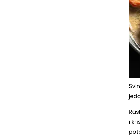
Svin
jed
Rask
i kr
poto