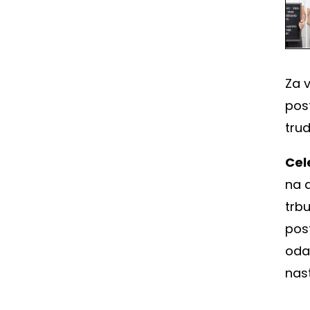
Za 
post
tru
Cel
na 
trbu
pos
odab
nast