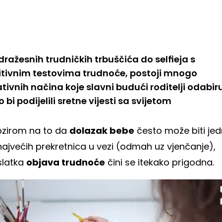
dražesnih trudničkih trbuščića do selfieja s
itivnim testovima trudnoće, postoji mnogo
ativnih načina koje slavni budući roditelji odabir
 bi podijelili sretne vijesti sa svijetom
bzirom na to da
dolazak bebe
često može biti je
najvećih prekretnica u vezi (odmah uz vjenčanje),
slatka
objava trudnoće
čini se itekako prigodna.