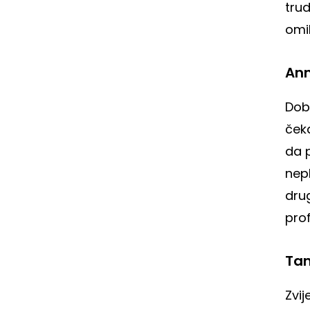
tru
omi
An
Dob
ček
da 
nepl
drug
prof
Tan
Zvij