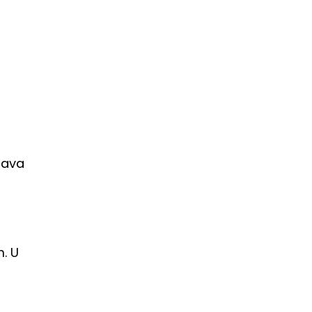
bjava
m. U