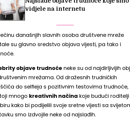
Najslađe objave trudnoće koje smo
vidjele na internetu
većinu današnjih slavnih osoba društvene mreže
ale su glavno sredstvo objava vijesti, pa tako i
dnoće.
ebrity objave trudnoće
neke su od najdirljivijih o
društvenim mrežama. Od dražesnih trudničkih
ščića do selfieja s pozitivnim testovima trudnoće,
toji mnogo
kreativnih načina
koje budući roditelji
iru kako bi podijelili svoje sretne vijesti sa svijeto
avku smo izdvojile neke od najslađih.