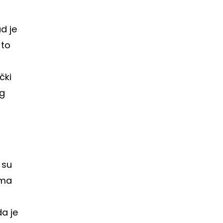
d je
 to
čki
ug
 su
mma
a je