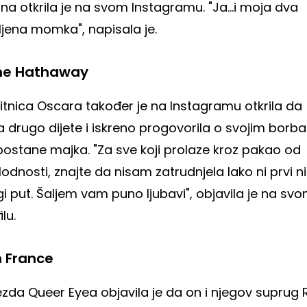
dna otkrila je na svom Instagramu.
"Ja…i moja dva
ljena momka"
, napisala je.
ne Hathaway
itnica Oscara također je na Instagramu otkrila da
a drugo dijete i iskreno progovorila o svojim bor
postane majka.
"Za sve koji prolaze kroz pakao od
odnosti, znajte da nisam zatrudnjela lako ni prvi ni
i put. Šaljem vam puno ljubavi"
, objavila je na sv
ilu.
 France
ezda Queer Eyea objavila je da on i nj
egov suprug 