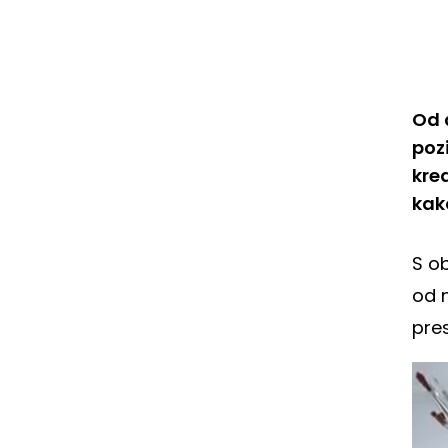
Od 
poz
kre
kako
S o
od 
pre