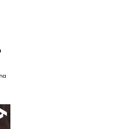
u
dna