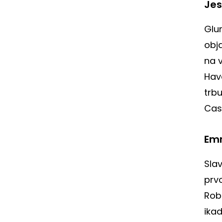
Jes
Glum
obja
na v
Have
trb
Cas
Em
Slav
prvo
Robe
ika