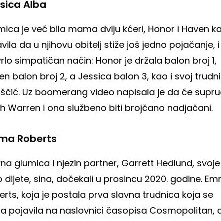
sica Alba
ica je već bila mama dviju kćeri, Honor i Haven ka
vila da u njihovu obitelj stiže još jedno pojačanje, i
rlo simpatičan način: Honor je držala balon broj 1,
n balon broj 2, a Jessica balon 3, kao i svoj trudni
uščić. Uz boomerang video napisala je da će supr
h Warren i ona službeno biti brojčano nadjačani.
ma Roberts
na glumica i njezin partner, Garrett Hedlund, svoje
 dijete, sina, dočekali u prosincu 2020. godine. E
rts, koja je postala prva slavna trudnica koja se
da pojavila na naslovnici časopisa Cosmopolitan, d