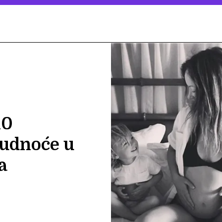
10
rudnoće u
a