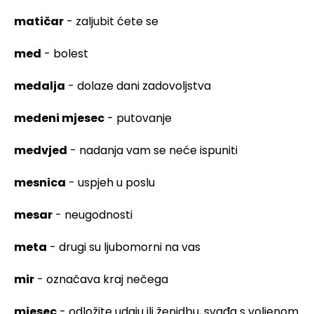
matičar
- zaljubit ćete se
med
- bolest
medalja
- dolaze dani zadovoljstva
medeni mjesec
- putovanje
medvjed
- nadanja vam se neće ispuniti
mesnica
- uspjeh u poslu
mesar
- neugodnosti
meta
- drugi su ljubomorni na vas
mir
- označava kraj nečega
mjesec
- odložite udaju ili ženidbu, svađa s voljenom