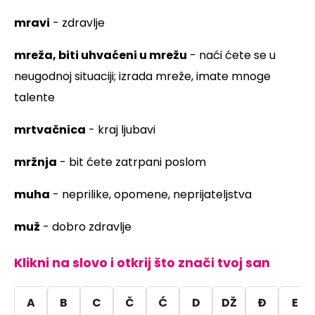
mravi
- zdravlje
mreža, biti uhvaćeni u mrežu
- naći ćete se u
neugodnoj situaciji; izrada mreže, imate mnoge
talente
mrtvačnica
- kraj ljubavi
mržnja
- bit ćete zatrpani poslom
muha
- neprilike, opomene, neprijateljstva
muž
- dobro zdravlje
Klikni na slovo i otkrij što znači tvoj san
A
B
C
Č
Ć
D
DŽ
Đ
E