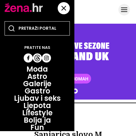
PRATITE NAS
Moda
Astro
Galerije
Gastro
Ljubav i seks
Ljepota
Lifestyle
ASTRO
Bolja ja
ASTRO
Fun
Sanjarica slovo M