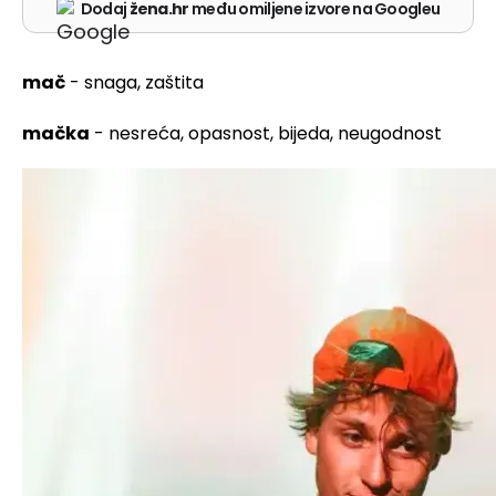
Dodaj
žena.hr
među omiljene izvore na Googleu
mač
- snaga, zaštita
mačka
- nesreća, opasnost, bijeda, neugodnost