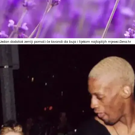
Jedan dodatak zemlji pomoći će lavandi da buja i tijekom najtoplijih mjeseci
Zena.hr