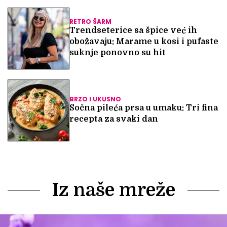
RETRO ŠARM
Trendseterice sa špice već ih
obožavaju: Marame u kosi i pufaste
suknje ponovno su hit
BRZO I UKUSNO
Sočna pileća prsa u umaku: Tri fina
recepta za svaki dan
Iz naše mreže