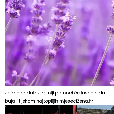
Jedan dodatak zemlji pomoći će lavandi da
buja i tijekom najtoplijih mjeseci
Zena.hr