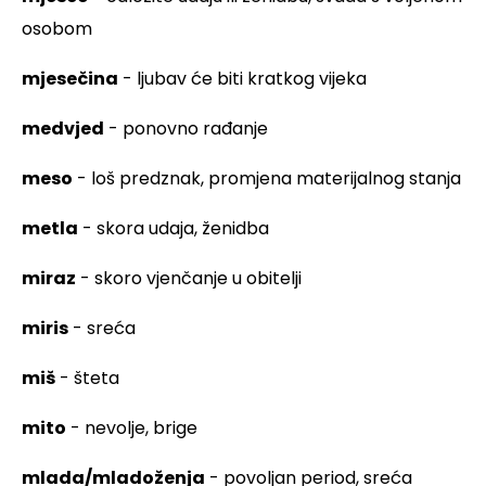
osobom
mjesečina
- ljubav će biti kratkog vijeka
medvjed
- ponovno rađanje
meso
- loš predznak, promjena materijalnog stanja
metla
- skora udaja, ženidba
miraz
- skoro vjenčanje u obitelji
miris
- sreća
miš
- šteta
mito
- nevolje, brige
mlada/mladoženja
- povoljan period, sreća