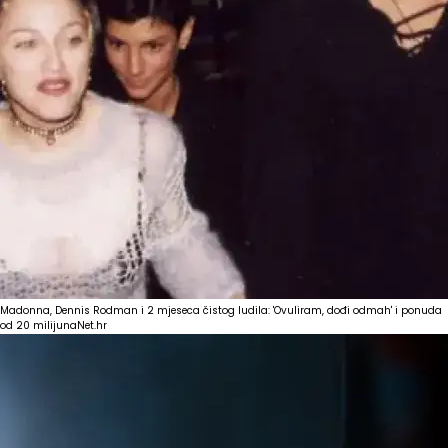
Madonna, Dennis Rodman i 2 mjeseca čistog ludila: 'Ovuliram, dođi odmah' i ponuda
od 20 milijuna
Net.hr