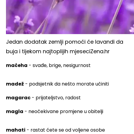
Jedan dodatak zemlji pomoći će lavandi da
buja i tijekom najtoplijih mjeseci
Zena.hr
maćeha
- svađe, brige, nesigurnost
madež
- podsjetnik da nešto morate učiniti
magarac
- prijateljstvo, radost
magla
- neočekivane promjene u obitelji
mahati
- rastat ćete se od voljene osobe