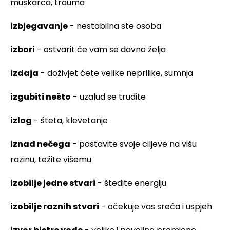
muškarca, trauma
izbjegavanje
- nestabilna ste osoba
izbori
- ostvarit će vam se davna želja
izdaja
- doživjet ćete velike neprilike, sumnja
izgubiti nešto
- uzalud se trudite
izlog
- šteta, klevetanje
iznad nečega
- postavite svoje ciljeve na višu
razinu, težite višemu
izobilje jedne stvari
- štedite energiju
izobilje raznih stvari
- očekuje vas sreća i uspjeh