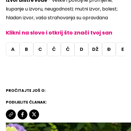
izvor bistre vode
- velike i povoljne promjene;
kupanje u izvoru, neugodnosti; mutni izvor, bolest;
hladan izvor, vaša strahovanja su opravdana
Klikni na slovo i otkrij što znači tvoj san
A
B
C
Č
Ć
D
DŽ
Đ
E
PROČITAJTE JOŠ O:
PODIJELITE ČLANAK: