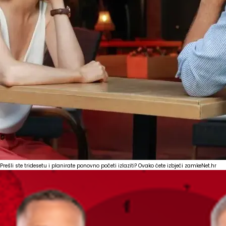
Prešli ste tridesetu i planirate ponovno početi izlaziti? Ovako ćete izbjeći zamke
Net.hr