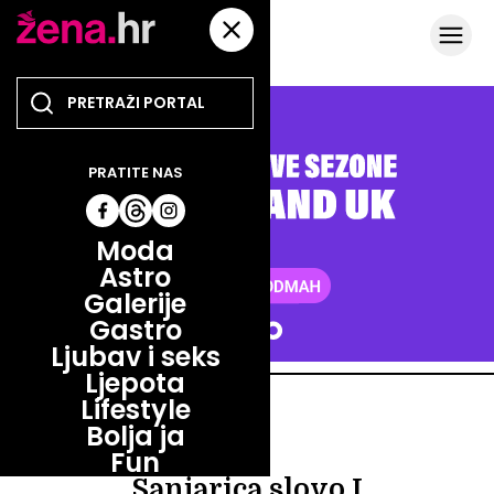
PRATITE NAS
Moda
Astro
Galerije
Gastro
Ljubav i seks
Ljepota
Lifestyle
ASTRO
Bolja ja
ASTRO
Fun
Sanjarica slovo I