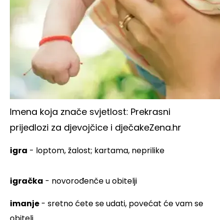
Imena koja znače svjetlost: Prekrasni
prijedlozi za djevojčice i dječake
Zena.hr
igra
- loptom, žalost; kartama, neprilike
igračka
- novorođenče u obitelji
imanje
- sretno ćete se udati, povećat će vam se
obitelj