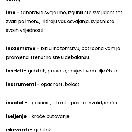
ime
- zaboraviti svoje ime, izgubili ste svoj identitet;
zvati po imenu, iritiraju vas osvajanja, svjesni ste
svojih vrijednosti
inozemstvo
- biti u inozemstvu, potrebna vam je
promjena, trenutno ste u debalansu
insekti
- gubitak, prevara, savjest vam nije čista
instrumenti
- opasnost, bolest
invalid
- opasnost; ako ste postali invalid, sreća
iseljenje
- kraće putovanje
iskrvariti
- gubitak