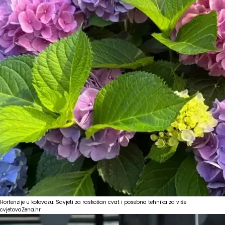
Hortenzije u kolovozu: Savjeti za raskošan cvat i posebna tehnika za više
cvjetova
Zena.hr