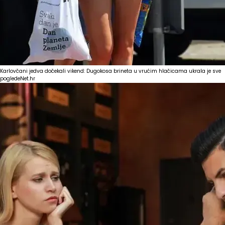
Karlovčani jedva dočekali vikend: Dugokosa brineta u vrućim hlačicama ukrala je sve
poglede
Net.hr