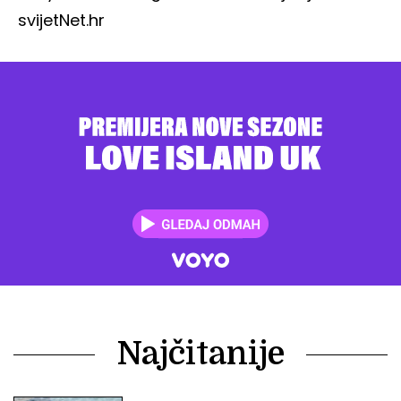
svijet
Net.hr
Najčitanije